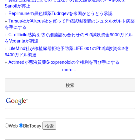
Sanofiが停止
+
Replimuneの黒色腫薬Tudriqevを米国がとうとう承認
+
Tarsus社がAlkeus社を買ってPh3試験段階のシュタルガルト病薬
を手にする
+
C. difficile感染を防ぐ細菌詰め合わせのPh3試験資金6000万ドル
をVedantaが調達
+
LifeMind社が移植臓器拒絶予防薬LIFE-001のPh2試験資金2億
6400万ドル調達
+
Actimedが悪液質薬S-oxprenololの全権利を再び手にする
more...
検索
Web
BioToday