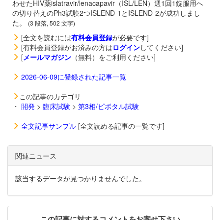
わせたHIV薬
islatravir/
lenacapavir（
ISL/LEN）週1回1錠服用へ
の切り替えのPh3試験2つISLEND-1とISLEND-2が成功しまし
た。
(3 段落, 502 文字)
[全文を読むには
有料会員登録
が必要です]
[有料会員登録がお済みの方は
ログイン
してください]
[
メールマガジン
（無料）をご利用ください]
2026-06-09に登録された記事一覧
この記事のカテゴリ
・
開発
>
臨床試験
>
第3相/ピボタル試験
全文記事サンプル
[全文読める記事の一覧です]
関連ニュース
該当するデータが見つかりませんでした。
この記事に対するコメントをお寄せ下さい