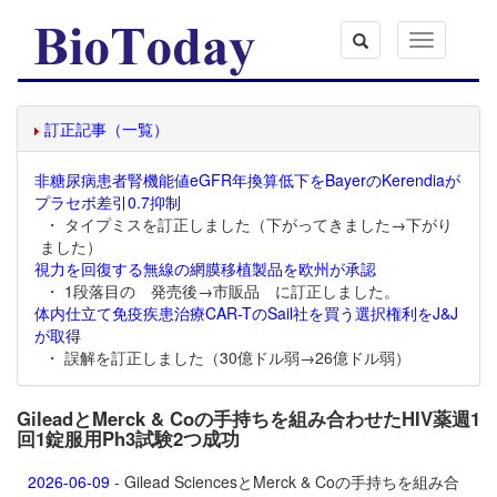
Toggle
navigation
訂正記事（一覧）
非糖尿病患者腎機能値eGFR年換算低下をBayerのKerendiaが
プラセボ差引0.7抑制
・ タイプミスを訂正しました（下がってきました→下がり
ました）
視力を回復する無線の網膜移植製品を欧州が承認
・ 1段落目の 発売後→市販品 に訂正しました。
体内仕立て免疫疾患治療CAR-TのSail社を買う選択権利をJ&J
が取得
・ 誤解を訂正しました（30億ドル弱→26億ドル弱）
GileadとMerck & Coの手持ちを組み合わせたHIV薬週1
回1錠服用Ph3試験2つ成功
2026-06-09
- Gilead SciencesとMerck & Coの手持ちを組み合