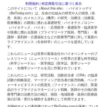
利用規約
|
特定商取引法に基づく表示
このサイトについて（About this site）：バイオトゥデイ
（BioToday.com）は、生命の仕組みの研究や人の病気（疾
患、疾病）のメカニズム（機序）の研究・治療法（治療薬、
医療機器）の開発に携わる基礎研究・バイオテクノロジー
（バイオテック、バイオ）・応用医学・基礎医学・臨床医学
や医療に携わる医師（プライマリーケア医師、専門医）・看
護師・薬剤師・介護福祉士などの医療専門家に対して最新の
ライフサイエンス（生命科学）のニュースを提供していま
す。
これらのニュースは世界の製薬会社やバイオベンチャーのプ
レスリリース（ニュースリリース）や世界の主要な科学雑誌
（科学ジャーナル）・医学雑誌（医学誌、医学ジャーナ
ル）・生物学ジャーナルを元に作製されています。
これらのニュースは、研究活動、治験担当者（CRA）の臨床
試験の戦略策定、マーケティング担当者の販売戦略、ベンチ
ャーキャピタリストの投資先（ファイナンス）の検討、医薬
品のライフサイクルマネージメント戦略、医師やその他の医
療専門家の治療方法の検討、病院・地域医療・政府の医療政
策の計画・実行を補助する資料として利用できます。
当Webサイトの著作権はすべてBioToday.comが保有していま