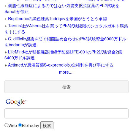
+
嚢胞性線維症によるのではない気管支拡張症薬のPh2試験を
Sanofiが停止
+
Replimuneの黒色腫薬Tudriqevを米国がとうとう承認
+
Tarsus社がAlkeus社を買ってPh3試験段階のシュタルガルト病薬
を手にする
+
C. difficile感染を防ぐ細菌詰め合わせのPh3試験資金6000万ドル
をVedantaが調達
+
LifeMind社が移植臓器拒絶予防薬LIFE-001のPh2試験資金2億
6400万ドル調達
+
Actimedが悪液質薬S-oxprenololの全権利を再び手にする
more...
検索
Web
BioToday