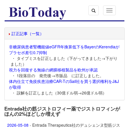
Toggle
navigation
訂正記事（一覧）
非糖尿病患者腎機能値eGFR年換算低下をBayerのKerendiaが
プラセボ差引0.7抑制
・ タイプミスを訂正しました（下がってきました→下がり
ました）
視力を回復する無線の網膜移植製品を欧州が承認
・ 1段落目の 発売後→市販品 に訂正しました。
体内仕立て免疫疾患治療CAR-TのSail社を買う選択権利をJ&J
が取得
・ 誤解を訂正しました（30億ドル弱→26億ドル弱）
Entrada社の筋ジストロフィー薬でジストロフィンが
ほんの2%ほどしか増えず
2026-05-08
- Entrada Therapeutics社のデュシェンヌ型筋ジス