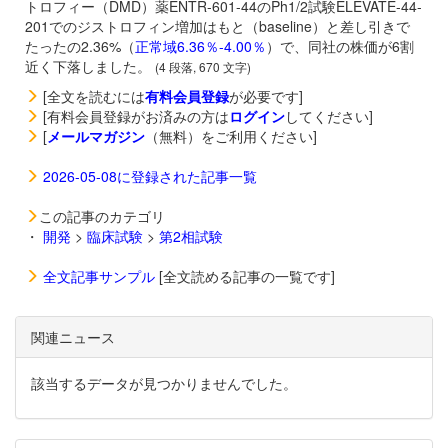
トロフィー（DMD）薬
ENTR-601-44のPh1/2試験ELEVATE-44-
201でのジストロフィン増加はもと（baseline）と差し引きで
たったの2.36%（
正常域6.36％-4.00％
）で、同社の株価が6割
近く下落しました。
(4 段落, 670 文字)
[全文を読むには
有料会員登録
が必要です]
[有料会員登録がお済みの方は
ログイン
してください]
[
メールマガジン
（無料）をご利用ください]
2026-05-08に登録された記事一覧
この記事のカテゴリ
・
開発
>
臨床試験
>
第2相試験
全文記事サンプル
[全文読める記事の一覧です]
関連ニュース
該当するデータが見つかりませんでした。