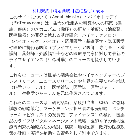
利用規約
|
特定商取引法に基づく表示
このサイトについて（About this site）：バイオトゥデイ
（BioToday.com）は、生命の仕組みの研究や人の病気（疾
患、疾病）のメカニズム（機序）の研究・治療法（治療薬、
医療機器）の開発に携わる基礎研究・バイオテクノロジー
（バイオテック、バイオ）・応用医学・基礎医学・臨床医学
や医療に携わる医師（プライマリーケア医師、専門医）・看
護師・薬剤師・介護福祉士などの医療専門家に対して最新の
ライフサイエンス（生命科学）のニュースを提供していま
す。
これらのニュースは世界の製薬会社やバイオベンチャーのプ
レスリリース（ニュースリリース）や世界の主要な科学雑誌
（科学ジャーナル）・医学雑誌（医学誌、医学ジャーナ
ル）・生物学ジャーナルを元に作製されています。
これらのニュースは、研究活動、治験担当者（CRA）の臨床
試験の戦略策定、マーケティング担当者の販売戦略、ベンチ
ャーキャピタリストの投資先（ファイナンス）の検討、医薬
品のライフサイクルマネージメント戦略、医師やその他の医
療専門家の治療方法の検討、病院・地域医療・政府の医療政
策の計画・実行を補助する資料として利用できます。