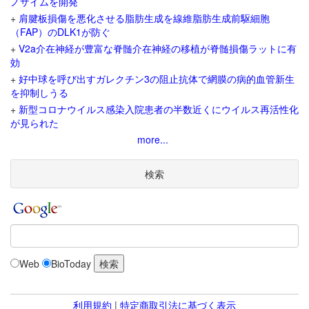
ノザイムを開発
+
肩腱板損傷を悪化させる脂肪生成を線維脂肪生成前駆細胞
（FAP）のDLK1が防ぐ
+
V2a介在神経が豊富な脊髄介在神経の移植が脊髄損傷ラットに有
効
+
好中球を呼び出すガレクチン3の阻止抗体で網膜の病的血管新生
を抑制しうる
+
新型コロナウイルス感染入院患者の半数近くにウイルス再活性化
が見られた
more...
検索
Web
BioToday
利用規約
|
特定商取引法に基づく表示