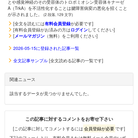
とや感覚神経のその受容体のトロポミオシン受容体キナーゼ
A（TrkA）を不活性化することは腱障害病変の悪化を招くこと
が示されました。
(2 段落, 129 文字)
[全文を読むには
有料会員登録
が必要です]
[有料会員登録がお済みの方は
ログイン
してください]
[
メールマガジン
（無料）をご利用ください]
2026-05-15に登録された記事一覧
全文記事サンプル
[全文読める記事の一覧です]
関連ニュース
該当するデータが見つかりませんでした。
この記事に対するコメントをお寄せ下さい
[この記事に対してコメントするには
会員登録が必要
です]
下記のフォームより、有料会員または無料メール会員のいず