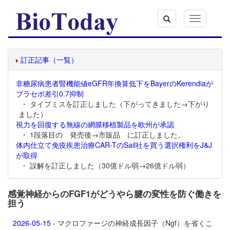
Toggle
navigation
訂正記事（一覧）
非糖尿病患者腎機能値eGFR年換算低下をBayerのKerendiaが
プラセボ差引0.7抑制
・ タイプミスを訂正しました（下がってきました→下がり
ました）
視力を回復する無線の網膜移植製品を欧州が承認
・ 1段落目の 発売後→市販品 に訂正しました。
体内仕立て免疫疾患治療CAR-TのSail社を買う選択権利をJ&J
が取得
・ 誤解を訂正しました（30億ドル弱→26億ドル弱）
感覚神経からのFGF1がどうやら腱の変性を防ぐ働きを
担う
2026-05-15
- マクロファージの神経成長因子（Ngf）を省くこ