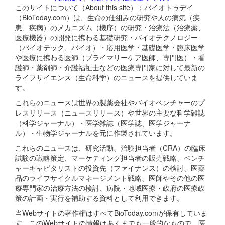
このサイトについて（About this site）：バイオトゥデイ
（BioToday.com）は、生命の仕組みの研究や人の病気（疾
患、疾病）のメカニズム（機序）の研究・治療法（治療薬、
医療機器）の開発に携わる基礎研究・バイオテクノロジー
（バイオテック、バイオ）・応用医学・基礎医学・臨床医学
や医療に携わる医師（プライマリーケア医師、専門医）・看
護師・薬剤師・介護福祉士などの医療専門家に対して最新の
ライフサイエンス（生命科学）のニュースを提供していま
す。
これらのニュースは世界の製薬会社やバイオベンチャーのプ
レスリリース（ニュースリリース）や世界の主要な科学雑誌
（科学ジャーナル）・医学雑誌（医学誌、医学ジャーナ
ル）・生物学ジャーナルを元に作製されています。
これらのニュースは、研究活動、治験担当者（CRA）の臨床
試験の戦略策定、マーケティング担当者の販売戦略、ベンチ
ャーキャピタリストの投資先（ファイナンス）の検討、医薬
品のライフサイクルマネージメント戦略、医師やその他の医
療専門家の治療方法の検討、病院・地域医療・政府の医療政
策の計画・実行を補助する資料として利用できます。
当Webサイトの著作権はすべてBioToday.comが保有していま
す。このWebサイトの情報はあくまでも一般的なもので、医