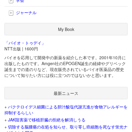
ジャーナル
My Book
「バイオ・トゥデイ」
NTT出版 | 1600円
バイオを応用して開発中の新薬を紹介した本です。2001年10月に
出版したものです。Amgen社のEPOGEN誕生の経緯やグリベック
誕生までの道のりなど、現在販売されているバイオ医薬品の歴史
について知りたい方には役に立つのではないかと思います。
最新ニュース
+
バクテロイデス細菌による胆汁酸塩代謝亢進が食物アレルギーを
抑制するらしい
+
JAK阻害薬で移植肝臓の拒絶を解消しうる
+
切除する脳腫瘍の在処を知らせ、取り零し癌細胞を死なす蛍光ナ