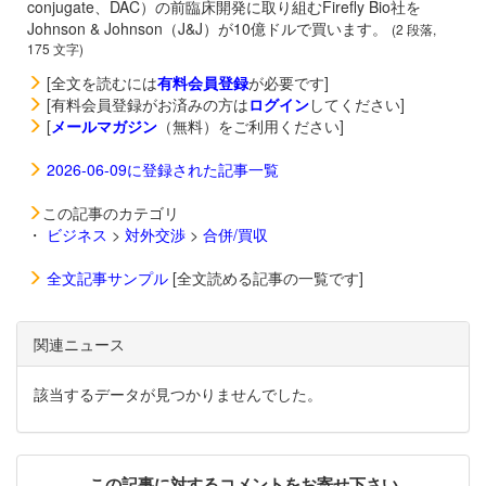
conjugate、DAC）の前臨床開発に取り組むFirefly Bio社を
Johnson & Johnson（J&J）が10億ドルで買います。
(2 段落,
175 文字)
[全文を読むには
有料会員登録
が必要です]
[有料会員登録がお済みの方は
ログイン
してください]
[
メールマガジン
（無料）をご利用ください]
2026-06-09に登録された記事一覧
この記事のカテゴリ
・
ビジネス
>
対外交渉
>
合併/買収
全文記事サンプル
[全文読める記事の一覧です]
関連ニュース
該当するデータが見つかりませんでした。
この記事に対するコメントをお寄せ下さい