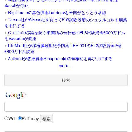
Sanofiが停止
+
Replimuneの黒色腫薬Tudriqevを米国がとうとう承認
+
Tarsus社がAlkeus社を買ってPh3試験段階のシュタルガルト病薬
を手にする
+
C. difficile感染を防ぐ細菌詰め合わせのPh3試験資金6000万ドル
をVedantaが調達
+
LifeMind社が移植臓器拒絶予防薬LIFE-001のPh2試験資金2億
6400万ドル調達
+
Actimedが悪液質薬S-oxprenololの全権利を再び手にする
more...
検索
Web
BioToday