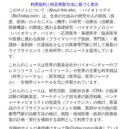
利用規約
|
特定商取引法に基づく表示
このサイトについて（About this site）：バイオトゥデイ
（BioToday.com）は、生命の仕組みの研究や人の病気（疾
患、疾病）のメカニズム（機序）の研究・治療法（治療薬、
医療機器）の開発に携わる基礎研究・バイオテクノロジー
（バイオテック、バイオ）・応用医学・基礎医学・臨床医学
や医療に携わる医師（プライマリーケア医師、専門医）・看
護師・薬剤師・介護福祉士などの医療専門家に対して最新の
ライフサイエンス（生命科学）のニュースを提供していま
す。
これらのニュースは世界の製薬会社やバイオベンチャーのプ
レスリリース（ニュースリリース）や世界の主要な科学雑誌
（科学ジャーナル）・医学雑誌（医学誌、医学ジャーナ
ル）・生物学ジャーナルを元に作製されています。
これらのニュースは、研究活動、治験担当者（CRA）の臨床
試験の戦略策定、マーケティング担当者の販売戦略、ベンチ
ャーキャピタリストの投資先（ファイナンス）の検討、医薬
品のライフサイクルマネージメント戦略、医師やその他の医
療専門家の治療方法の検討、病院・地域医療・政府の医療政
策の計画・実行を補助する資料として利用できます。
当Webサイトの著作権はすべてBioToday.comが保有していま