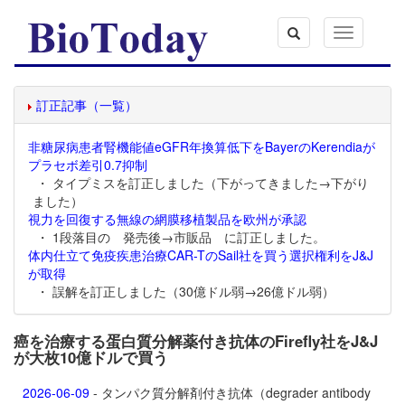
Toggle
navigation
訂正記事（一覧）
非糖尿病患者腎機能値eGFR年換算低下をBayerのKerendiaが
プラセボ差引0.7抑制
・ タイプミスを訂正しました（下がってきました→下がり
ました）
視力を回復する無線の網膜移植製品を欧州が承認
・ 1段落目の 発売後→市販品 に訂正しました。
体内仕立て免疫疾患治療CAR-TのSail社を買う選択権利をJ&J
が取得
・ 誤解を訂正しました（30億ドル弱→26億ドル弱）
癌を治療する蛋白質分解薬付き抗体のFirefly社をJ&J
が大枚10億ドルで買う
2026-06-09
- タンパク質分解剤付き抗体（degrader antibody