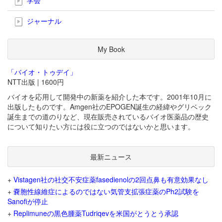
ジャーナル
My Book
「バイオ・トゥデイ」
NTT出版 | 1600円
バイオを応用して開発中の新薬を紹介した本です。2001年10月に
出版したものです。Amgen社のEPOGEN誕生の経緯やグリベック
誕生までの道のりなど、現在販売されているバイオ医薬品の歴史
について知りたい方には役に立つのではないかと思います。
最新ニュース
+
Vistagen社の社交不安症薬fasedienolの2回点鼻も有意効果なし
+
嚢胞性線維症によるのではない気管支拡張症薬のPh2試験を
Sanofiが停止
+
Replimuneの黒色腫薬Tudriqevを米国がとうとう承認