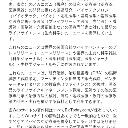
患、疾病）のメカニズム（機序）の研究・治療法（治療薬、
医療機器）の開発に携わる基礎研究・バイオテクノロジー
（バイオテック、バイオ）・応用医学・基礎医学・臨床医学
や医療に携わる医師（プライマリーケア医師、専門医）・看
護師・薬剤師・介護福祉士などの医療専門家に対して最新の
ライフサイエンス（生命科学）のニュースを提供していま
す。
これらのニュースは世界の製薬会社やバイオベンチャーのプ
レスリリース（ニュースリリース）や世界の主要な科学雑誌
（科学ジャーナル）・医学雑誌（医学誌、医学ジャーナ
ル）・生物学ジャーナルを元に作製されています。
これらのニュースは、研究活動、治験担当者（CRA）の臨床
試験の戦略策定、マーケティング担当者の販売戦略、ベンチ
ャーキャピタリストの投資先（ファイナンス）の検討、医薬
品のライフサイクルマネージメント戦略、医師やその他の医
療専門家の治療方法の検討、病院・地域医療・政府の医療政
策の計画・実行を補助する資料として利用できます。
当Webサイトの著作権はすべてBioToday.comが保有していま
す。このWebサイトの情報はあくまでも一般的なもので、医
学的なアドバイスや治療法を提案しているわけではありませ
ん。新しい治療法を試すときには必ず医療専門家のアドバイ