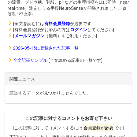
の流量、ブドウ糖、乳酸、pHなどの生理指標をほぼ即時（near
real-time）測定しうる手段NeuroSenseが開発されました。
(2
段落, 127 文字)
[全文を読むには
有料会員登録
が必要です]
[有料会員登録がお済みの方は
ログイン
してください]
[
メールマガジン
（無料）をご利用ください]
2026-05-15に登録された記事一覧
全文記事サンプル
[全文読める記事の一覧です]
関連ニュース
該当するデータが見つかりませんでした。
この記事に対するコメントをお寄せ下さい
[この記事に対してコメントするには
会員登録が必要
です]
下記のフォームより、有料会員または無料メール会員のいず