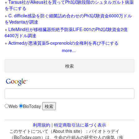
+
Tarsus社がAlkeus社を買ってPh3試験段階のシュタルガルト病薬
を手にする
+
C. difficile感染を防ぐ細菌詰め合わせのPh3試験資金6000万ドル
をVedantaが調達
+
LifeMind社が移植臓器拒絶予防薬LIFE-001のPh2試験資金2億
6400万ドル調達
+
Actimedが悪液質薬S-oxprenololの全権利を再び手にする
more...
検索
Web
BioToday
利用規約
|
特定商取引法に基づく表示
このサイトについて（About this site）：バイオトゥデイ
（BioToday.com）は、生命の仕組みの研究や人の病気（疾