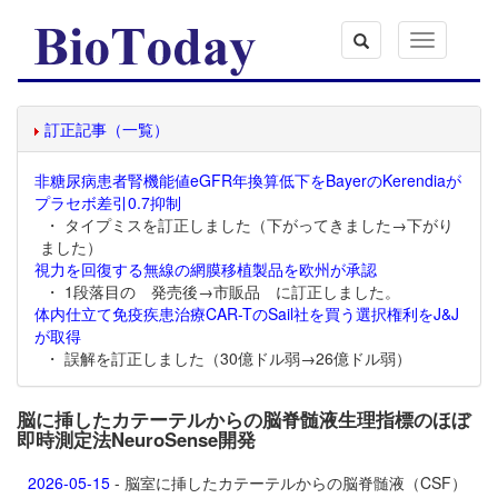
Toggle
navigation
訂正記事（一覧）
非糖尿病患者腎機能値eGFR年換算低下をBayerのKerendiaが
プラセボ差引0.7抑制
・ タイプミスを訂正しました（下がってきました→下がり
ました）
視力を回復する無線の網膜移植製品を欧州が承認
・ 1段落目の 発売後→市販品 に訂正しました。
体内仕立て免疫疾患治療CAR-TのSail社を買う選択権利をJ&J
が取得
・ 誤解を訂正しました（30億ドル弱→26億ドル弱）
脳に挿したカテーテルからの脳脊髄液生理指標のほぼ
即時測定法NeuroSense開発
2026-05-15
- 脳室に挿したカテーテルからの脳脊髄液（CSF）