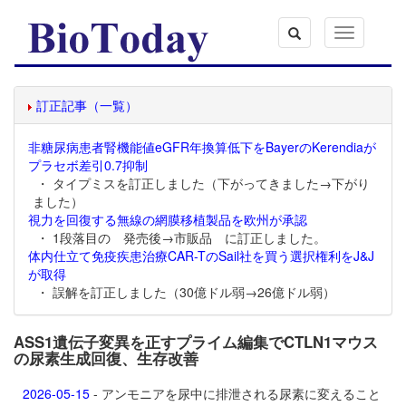
Toggle
navigation
訂正記事（一覧）
非糖尿病患者腎機能値eGFR年換算低下をBayerのKerendiaが
プラセボ差引0.7抑制
・ タイプミスを訂正しました（下がってきました→下がり
ました）
視力を回復する無線の網膜移植製品を欧州が承認
・ 1段落目の 発売後→市販品 に訂正しました。
体内仕立て免疫疾患治療CAR-TのSail社を買う選択権利をJ&J
が取得
・ 誤解を訂正しました（30億ドル弱→26億ドル弱）
ASS1遺伝子変異を正すプライム編集でCTLN1マウス
の尿素生成回復、生存改善
2026-05-15
- アンモニアを尿中に排泄される尿素に変えること