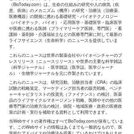
（BioToday.com）は、生命の仕組みの研究や人の病気（疾
患、疾病）のメカニズム（機序）の研究・治療法（治療薬、
医療機器）の開発に携わる基礎研究・バイオテクノロジー
（バイオテック、バイオ）・応用医学・基礎医学・臨床医学
や医療に携わる医師（プライマリーケア医師、専門医）・看
護師・薬剤師・介護福祉士などの医療専門家に対して最新の
ライフサイエンス（生命科学）のニュースを提供していま
す。
これらのニュースは世界の製薬会社やバイオベンチャーのプ
レスリリース（ニュースリリース）や世界の主要な科学雑誌
（科学ジャーナル）・医学雑誌（医学誌、医学ジャーナ
ル）・生物学ジャーナルを元に作製されています。
これらのニュースは、研究活動、治験担当者（CRA）の臨床
試験の戦略策定、マーケティング担当者の販売戦略、ベンチ
ャーキャピタリストの投資先（ファイナンス）の検討、医薬
品のライフサイクルマネージメント戦略、医師やその他の医
療専門家の治療方法の検討、病院・地域医療・政府の医療政
策の計画・実行を補助する資料として利用できます。
当Webサイトの著作権はすべてBioToday.comが保有していま
す。このWebサイトの情報はあくまでも一般的なもので、医
学的なアドバイスや治療法を提案しているわけではありませ