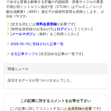
で余分な窒素を解毒する肝臓の代謝経路・尿素サイクルの重度
不調が招くシトルリン血症1型（CTLN1）はアルギニノコハク
酸合成酵素1（ASS1）遺伝子の病原性変異を原因とします。
(2
段落, 179 文字)
[全文を読むには
有料会員登録
が必要です]
[有料会員登録がお済みの方は
ログイン
してください]
[
メールマガジン
（無料）をご利用ください]
2026-05-15に登録された記事一覧
全文記事サンプル
[全文読める記事の一覧です]
関連ニュース
該当するデータが見つかりませんでした。
この記事に対するコメントをお寄せ下さい
[この記事に対してコメントするには
会員登録が必要
です]