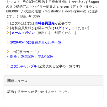
をつぶり、Ph2試験CELIA主目標未達成にもかかわらずBiogen
のタウ標的アルツハイマー病薬
diranersen（ディラネルセン、
BIIB080）が大詰め段階（registrational development）に進み
ます。
(3 段落, 560 文字)
[全文を読むには
有料会員登録
が必要です]
[有料会員登録がお済みの方は
ログイン
してください]
[
メールマガジン
（無料）をご利用ください]
2026-05-15に登録された記事一覧
この記事のカテゴリ
・
開発
>
臨床試験
>
第2相試験
全文記事サンプル
[全文読める記事の一覧です]
関連ニュース
該当するデータが見つかりませんでした。