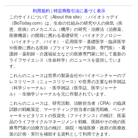
利用規約
|
特定商取引法に基づく表示
このサイトについて（About this site）：バイオトゥデイ
（BioToday.com）は、生命の仕組みの研究や人の病気（疾
患、疾病）のメカニズム（機序）の研究・治療法（治療薬、
医療機器）の開発に携わる基礎研究・バイオテクノロジー
（バイオテック、バイオ）・応用医学・基礎医学・臨床医学
や医療に携わる医師（プライマリーケア医師、専門医）・看
護師・薬剤師・介護福祉士などの医療専門家に対して最新の
ライフサイエンス（生命科学）のニュースを提供していま
す。
これらのニュースは世界の製薬会社やバイオベンチャーのプ
レスリリース（ニュースリリース）や世界の主要な科学雑誌
（科学ジャーナル）・医学雑誌（医学誌、医学ジャーナ
ル）・生物学ジャーナルを元に作製されています。
これらのニュースは、研究活動、治験担当者（CRA）の臨床
試験の戦略策定、マーケティング担当者の販売戦略、ベンチ
ャーキャピタリストの投資先（ファイナンス）の検討、医薬
品のライフサイクルマネージメント戦略、医師やその他の医
療専門家の治療方法の検討、病院・地域医療・政府の医療政
策の計画・実行を補助する資料として利用できます。