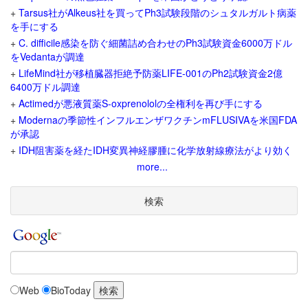
+
Tarsus社がAlkeus社を買ってPh3試験段階のシュタルガルト病薬
を手にする
+
C. difficile感染を防ぐ細菌詰め合わせのPh3試験資金6000万ドル
をVedantaが調達
+
LifeMind社が移植臓器拒絶予防薬LIFE-001のPh2試験資金2億
6400万ドル調達
+
Actimedが悪液質薬S-oxprenololの全権利を再び手にする
+
Modernaの季節性インフルエンザワクチンmFLUSIVAを米国FDA
が承認
+
IDH阻害薬を経たIDH変異神経膠腫に化学放射線療法がより効く
more...
検索
Web
BioToday