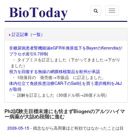
Toggle
navigation
訂正記事（一覧）
非糖尿病患者腎機能値eGFR年換算低下をBayerのKerendiaが
プラセボ差引0.7抑制
・ タイプミスを訂正しました（下がってきました→下がり
ました）
視力を回復する無線の網膜移植製品を欧州が承認
・ 1段落目の 発売後→市販品 に訂正しました。
体内仕立て免疫疾患治療CAR-TのSail社を買う選択権利をJ&J
が取得
・ 誤解を訂正しました（30億ドル弱→26億ドル弱）
Ph2試験主目標未達にも怯まずBiogenのアルツハイマ
ー病薬が大詰め段階に進む
2026-05-15
- 残念ながら高用量ほど有効ではなかったことは目