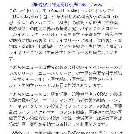
利用規約
|
特定商取引法に基づく表示
このサイトについて（About this site）：バイオトゥデイ
（BioToday.com）は、生命の仕組みの研究や人の病気（疾
患、疾病）のメカニズム（機序）の研究・治療法（治療薬、
医療機器）の開発に携わる基礎研究・バイオテクノロジー
（バイオテック、バイオ）・応用医学・基礎医学・臨床医学
や医療に携わる医師（プライマリーケア医師、専門医）・看
護師・薬剤師・介護福祉士などの医療専門家に対して最新の
ライフサイエンス（生命科学）のニュースを提供していま
す。
これらのニュースは世界の製薬会社やバイオベンチャーのプ
レスリリース（ニュースリリース）や世界の主要な科学雑誌
（科学ジャーナル）・医学雑誌（医学誌、医学ジャーナ
ル）・生物学ジャーナルを元に作製されています。
これらのニュースは、研究活動、治験担当者（CRA）の臨床
試験の戦略策定、マーケティング担当者の販売戦略、ベンチ
ャーキャピタリストの投資先（ファイナンス）の検討、医薬
品のライフサイクルマネージメント戦略、医師やその他の医
療専門家の治療方法の検討、病院・地域医療・政府の医療政
策の計画・実行を補助する資料として利用できます。
当Webサイトの著作権はすべてBioToday.comが保有していま