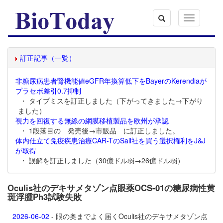
Toggle
navigation
訂正記事（一覧）
非糖尿病患者腎機能値eGFR年換算低下をBayerのKerendiaが
プラセボ差引0.7抑制
・ タイプミスを訂正しました（下がってきました→下がり
ました）
視力を回復する無線の網膜移植製品を欧州が承認
・ 1段落目の 発売後→市販品 に訂正しました。
体内仕立て免疫疾患治療CAR-TのSail社を買う選択権利をJ&J
が取得
・ 誤解を訂正しました（30億ドル弱→26億ドル弱）
Oculis社のデキサメタゾン点眼薬OCS-01の糖尿病性黄
斑浮腫Ph3試験失敗
2026-06-02
- 眼の奥までよく届くOculis社のデキサメタゾン点