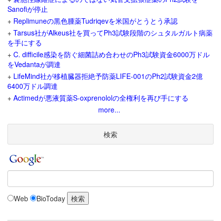
Sanofiが停止
+
Replimuneの黒色腫薬Tudriqevを米国がとうとう承認
+
Tarsus社がAlkeus社を買ってPh3試験段階のシュタルガルト病薬
を手にする
+
C. difficile感染を防ぐ細菌詰め合わせのPh3試験資金6000万ドル
をVedantaが調達
+
LifeMind社が移植臓器拒絶予防薬LIFE-001のPh2試験資金2億
6400万ドル調達
+
Actimedが悪液質薬S-oxprenololの全権利を再び手にする
more...
検索
Web
BioToday