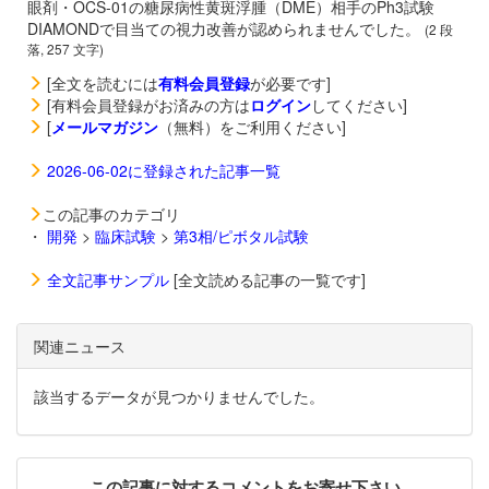
眼剤・OCS-01の糖尿病性黄斑浮腫（DME）相手のPh3試験
DIAMONDで目当ての視力改善が認められませんでした。
(2 段
落, 257 文字)
[全文を読むには
有料会員登録
が必要です]
[有料会員登録がお済みの方は
ログイン
してください]
[
メールマガジン
（無料）をご利用ください]
2026-06-02に登録された記事一覧
この記事のカテゴリ
・
開発
>
臨床試験
>
第3相/ピボタル試験
全文記事サンプル
[全文読める記事の一覧です]
関連ニュース
該当するデータが見つかりませんでした。
この記事に対するコメントをお寄せ下さい