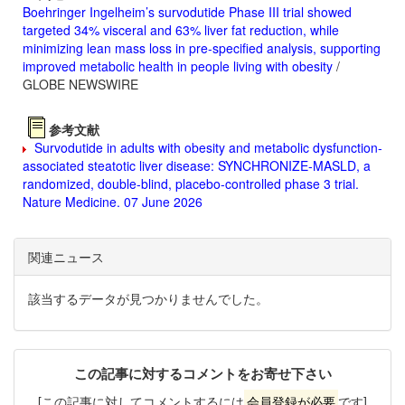
Boehringer Ingelheim’s survodutide Phase III trial showed
targeted 34% visceral and 63% liver fat reduction, while
minimizing lean mass loss in pre-specified analysis, supporting
improved metabolic health in people living with obesity
/
GLOBE NEWSWIRE
参考文献
Survodutide in adults with obesity and metabolic dysfunction-
associated steatotic liver disease: SYNCHRONIZE-MASLD, a
randomized, double-blind, placebo-controlled phase 3 trial.
Nature Medicine. 07 June 2026
関連ニュース
該当するデータが見つかりませんでした。
この記事に対するコメントをお寄せ下さい
[この記事に対してコメントするには
会員登録が必要
です]