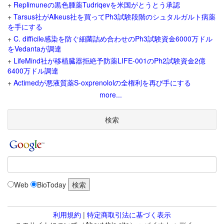
+
Replimuneの黒色腫薬Tudriqevを米国がとうとう承認
+
Tarsus社がAlkeus社を買ってPh3試験段階のシュタルガルト病薬
を手にする
+
C. difficile感染を防ぐ細菌詰め合わせのPh3試験資金6000万ドル
をVedantaが調達
+
LifeMind社が移植臓器拒絶予防薬LIFE-001のPh2試験資金2億
6400万ドル調達
+
Actimedが悪液質薬S-oxprenololの全権利を再び手にする
more...
検索
Web
BioToday
利用規約
|
特定商取引法に基づく表示