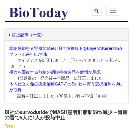
Toggle
navigation
訂正記事（一覧）
非糖尿病患者腎機能値eGFR年換算低下をBayerのKerendiaが
プラセボ差引0.7抑制
・ タイプミスを訂正しました（下がってきました→下がり
ました）
視力を回復する無線の網膜移植製品を欧州が承認
・ 1段落目の 発売後→市販品 に訂正しました。
体内仕立て免疫疾患治療CAR-TのSail社を買う選択権利をJ&J
が取得
・ 誤解を訂正しました（30億ドル弱→26億ドル弱）
BI社のsurvodutideでMASH患者肝脂肪59%減少～胃腸
の害で5人に1人が投与中止
Free!