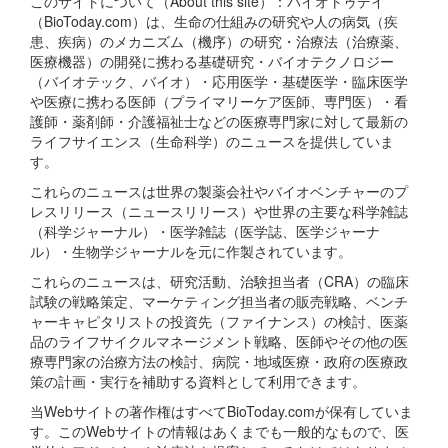
このサイトについて（About this site）：バイオトゥデイ
（BioToday.com）は、生命の仕組みの研究や人の病気（疾
患、疾病）のメカニズム（機序）の研究・治療法（治療薬、
医療機器）の開発に携わる基礎研究・バイオテクノロジー
（バイオテック、バイオ）・応用医学・基礎医学・臨床医学
や医療に携わる医師（プライマリーケア医師、専門医）・看
護師・薬剤師・介護福祉士などの医療専門家に対して最新の
ライフサイエンス（生命科学）のニュースを提供していま
す。
これらのニュースは世界の製薬会社やバイオベンチャーのプ
レスリリース（ニュースリリース）や世界の主要な科学雑誌
（科学ジャーナル）・医学雑誌（医学誌、医学ジャーナ
ル）・生物学ジャーナルを元に作製されています。
これらのニュースは、研究活動、治験担当者（CRA）の臨床
試験の戦略策定、マーケティング担当者の販売戦略、ベンチ
ャーキャピタリストの投資先（ファイナンス）の検討、医薬
品のライフサイクルマネージメント戦略、医師やその他の医
療専門家の治療方法の検討、病院・地域医療・政府の医療政
策の計画・実行を補助する資料として利用できます。
当Webサイトの著作権はすべてBioToday.comが保有していま
す。このWebサイトの情報はあくまでも一般的なもので、医