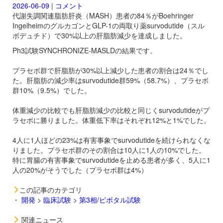
2026-06-09
|
コメント
代謝失調関連脂肪肝炎（MASH）患者の84％がBoehringer
IngelheimのグルカゴンとGLP-1の両取り薬
survodutide（スル
ボデュチド）で30%以上の肝脂肪減少を達成しました。
Ph3試験SYNCHRONIZE-MASLDの結果です。
プラセボ群で肝脂肪が30%以上減少した患者の割合は24％でし
た。肝脂肪の減少率は
survodutide群59%（58.7%）、プラセボ
群10%（9.5%）でした。
体重減少の比較でも肝脂肪減少の比較と同じく
survodutideがプ
ラセボに勝りました。体重低下率はそれぞれ12%と1%でした。
4人に1人ほどの23%は有害事象で
survodutideを続けられなくな
りました。プラセボ群のその割合は10人に1人の10%でした。
特に胃腸の有害事象で
survodutideを止める患者が多く、5人に1
人の20%がそうでした（プラセボ群は4%）
この記事のカテゴリ
・
開発
>
臨床試験
>
第3相/ピボタル試験
関連ニュース