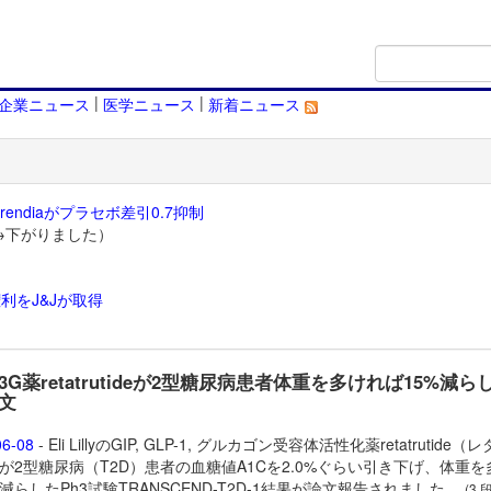
|
|
企業ニュース
医学ニュース
新着ニュース
endiaがプラセボ差引0.7抑制
→下がりました）
利をJ&Jが取得
）
yの3G薬retatrutideが2型糖尿病患者体重を多ければ15%減ら
文
06-08
- Eli LillyのGIP, GLP-1, グルカゴン受容体活性化薬
retatrutide（
が2型糖尿病（T2D）患者の血糖値A1Cを2.0%ぐらい引き下げ、体重を
%減らしたPh3試験TRANSCEND-T2D-1結果が論文報告されました。
(3 