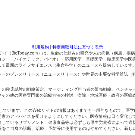
利用規約
|
特定商取引法に基づく表示
バイオトゥデイ（BioToday.com）は、生命の仕組みの研究や人の病気（
ロジー（バイオテック、バイオ）・応用医学・基礎医学・臨床医学や医
して最新のライフサイエンス（生命科学）のニュースを提供しています
ャーのプレスリリース（ニュースリリース）や世界の主要な科学雑誌（
A）の臨床試験の戦略策定、マーケティング担当者の販売戦略、ベンチャ
やその他の医療専門家の治療方法の検討、病院・地域医療・政府の医療
omが保有しています。このWebサイトの情報はあくまでも一般的なもので、
門家のアドバイスを受けるようにしてください。医療情報は日々変化して
紹介しているサプリメント、健康食品等は必ずしも厚生労働省によって適
情報をご自身の診断、治療、予防等に使用するのはやめてください。新し