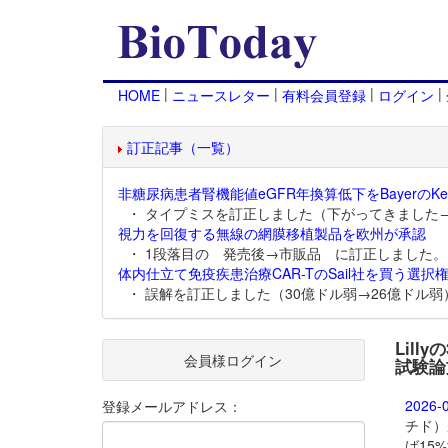
|
|
|
|
HOME
ニュースレター
有料会員登録
ログイン
訂正記事（一覧）
非糖尿病患者腎機能値eGFR年換算低下をBayerのKer
・ タイプミスを訂正しました（下がってきました
視力を回復する無線の網膜移植製品を欧州が承認
・ 1段落目の 発売後→市販品 に訂正しました。
体内仕立て免疫疾患治療CAR-TのSail社を買う選択権
・ 誤解を訂正しました（30億ドル弱→26億ドル弱
Lill
会員様ログイン
試験論
2026-
登録メールアドレス：
チド）
ば15