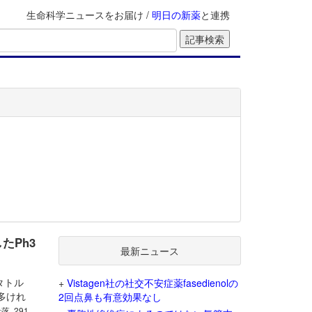
生命科学ニュースをお届け /
明日の新薬
と連携
したPh3
最新ニュース
レタトル
+
Vistagen社の社交不安症薬fasedienolの
多けれ
2回点鼻も有意効果なし
段落, 291