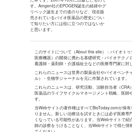
す。Amgen社のEPOGEN誕生の経緯やグ
リベック誕生までの道のりなど、現在販
売されているバイオ医薬品の歴史につい
て知りたい方には役に立つのではないか
と思います。
このサイトについて（About this site）：
医療機器）の開発に携わる基礎研究・バイオテクノ
看護師・薬剤師・介護福祉士などの医療専門家に対
これらのニュースは世界の製薬会社やバイオベンチ
ル）・生物学ジャーナルを元に作製されています。
これらのニュースは、研究活動、治験担当者（CR
医薬品のライフサイクルマネージメント戦略、医師
す。
当Webサイトの著作権はすべてBioToday.c
りません。新しい治療法を試すときには必ず医療専
くなっている可能性があります。当Webサイトで
師の診察をうけることなく、当Webサイトで得た
てください。