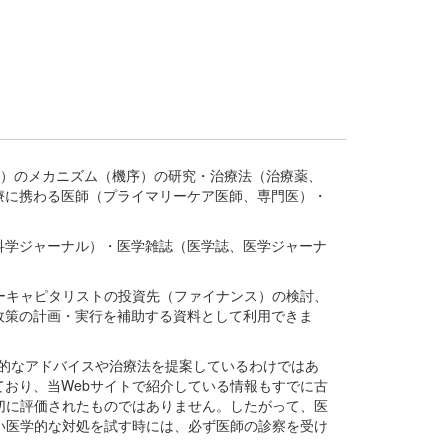
疾患、疾病）のメカニズム（機序）の研究・治療法（治療薬、
療に携わる医師（プライマリーケア医師、専門医）・
。
科学ジャーナル）・医学雑誌（医学誌、医学ジャーナ
ーキャピタリストの投資先（ファイナンス）の検討、
政策の計画・実行を補助する資料として利用できま
医学的なアドバイスや治療法を提案しているわけではあ
おり、当Webサイトで紹介している情報もすでに古
切に評価されたものではありません。したがって、医
い医学的な対処を試す時には、必ず医師の診察を受け