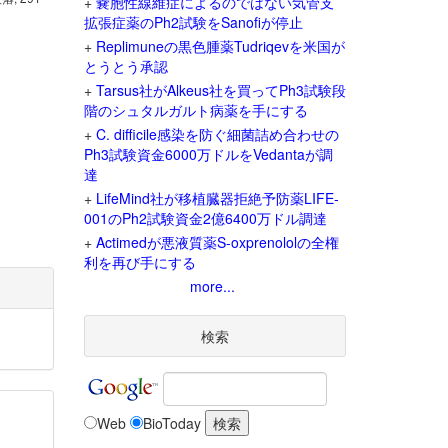
+
嚢胞性線維症によるのではない気管支
拡張症薬のPh2試験をSanofiが停止
+
Replimuneの黒色腫薬Tudriqevを米国が
とうとう承認
+
Tarsus社がAlkeus社を買ってPh3試験段
階のシュタルガルト病薬を手にする
+
C. difficile感染を防ぐ細菌詰め合わせの
Ph3試験資金6000万ドルをVedantaが調
達
+
LifeMind社が移植臓器拒絶予防薬LIFE-
001のPh2試験資金2億6400万ドル調達
+
Actimedが悪液質薬S-oxprenololの全権
利を再び手にする
more...
検索
Web
BioToday