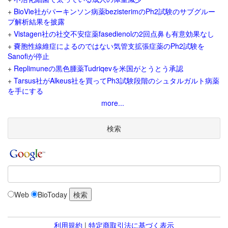
+
BioVie社がパーキンソン病薬bezisterimのPh2試験のサブグルー
プ解析結果を披露
+
Vistagen社の社交不安症薬fasedienolの2回点鼻も有意効果なし
+
嚢胞性線維症によるのではない気管支拡張症薬のPh2試験を
Sanofiが停止
+
Replimuneの黒色腫薬Tudriqevを米国がとうとう承認
+
Tarsus社がAlkeus社を買ってPh3試験段階のシュタルガルト病薬
を手にする
more...
検索
Web
BioToday
利用規約
|
特定商取引法に基づく表示