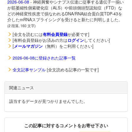
2026-06-08
- 神経興奮やシナプス伝達に従事する遺伝子一揃い
が筋萎縮性側索硬化症（ALS）や前頭側頭型認知症（FTD）な
どの神経変性疾患で損なわれるDNA/RNA結合蛋白質TDP-43を
介したmRNAスプライシングを受けると新たに判明しました。
(2 段落, 160 文字)
[全文を読むには
有料会員登録
が必要です]
[有料会員登録がお済みの方は
ログイン
してください]
[
メールマガジン
（無料）をご利用ください]
2026-06-08に登録された記事一覧
全文記事サンプル
[全文読める記事の一覧です]
関連ニュース
該当するデータが見つかりませんでした。
この記事に対するコメントをお寄せ下さい