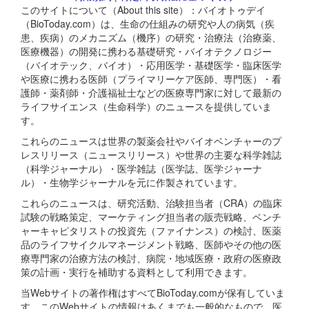
このサイトについて（About this site）：バイオトゥデイ
（BioToday.com）は、生命の仕組みの研究や人の病気（疾
患、疾病）のメカニズム（機序）の研究・治療法（治療薬、
医療機器）の開発に携わる基礎研究・バイオテクノロジー
（バイオテック、バイオ）・応用医学・基礎医学・臨床医学
や医療に携わる医師（プライマリーケア医師、専門医）・看
護師・薬剤師・介護福祉士などの医療専門家に対して最新の
ライフサイエンス（生命科学）のニュースを提供していま
す。
これらのニュースは世界の製薬会社やバイオベンチャーのプ
レスリリース（ニュースリリース）や世界の主要な科学雑誌
（科学ジャーナル）・医学雑誌（医学誌、医学ジャーナ
ル）・生物学ジャーナルを元に作製されています。
これらのニュースは、研究活動、治験担当者（CRA）の臨床
試験の戦略策定、マーケティング担当者の販売戦略、ベンチ
ャーキャピタリストの投資先（ファイナンス）の検討、医薬
品のライフサイクルマネージメント戦略、医師やその他の医
療専門家の治療方法の検討、病院・地域医療・政府の医療政
策の計画・実行を補助する資料として利用できます。
当Webサイトの著作権はすべてBioToday.comが保有していま
す。このWebサイトの情報はあくまでも一般的なもので、医