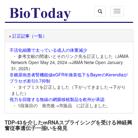
Toggle
navigation
訂正記事（一覧）
不活化細菌で太っている成人の体重減少
・ 参考文献の間違いとそのリンク先を訂正しました（JAMA
Network Open May 24, 2024→JAMA Netw Open January
31, 2025）
非糖尿病患者腎機能値eGFR年換算低下をBayerのKerendiaが
プラセボ差引0.7抑制
・ タイプミスを訂正しました（下がってきました→下がり
ました）
視力を回復する無線の網膜移植製品を欧州が承認
・ 1段落目の 発売後→市販品 に訂正しました。
TDP-43を介したmRNAスプライシングを受ける神経興
奮従事遺伝子一揃いを発見