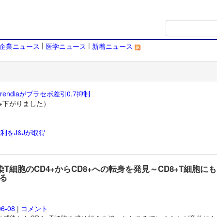
|
|
企業ニュース
医学ニュース
新着ニュース
endiaがプラセボ差引0.7抑制
→下がりました）
利をJ&Jが取得
）
感染T細胞のCD4+からCD8+への転身を発見～CD8+T細胞にも
る
06-08
|
コメント