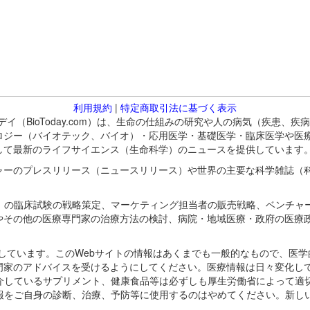
利用規約
|
特定商取引法に基づく表示
バイオトゥデイ（BioToday.com）は、生命の仕組みの研究や人の病気（
ロジー（バイオテック、バイオ）・応用医学・基礎医学・臨床医学や医
して最新のライフサイエンス（生命科学）のニュースを提供しています
ャーのプレスリリース（ニュースリリース）や世界の主要な科学雑誌（
A）の臨床試験の戦略策定、マーケティング担当者の販売戦略、ベンチャ
やその他の医療専門家の治療方法の検討、病院・地域医療・政府の医療
omが保有しています。このWebサイトの情報はあくまでも一般的なもので、
門家のアドバイスを受けるようにしてください。医療情報は日々変化して
紹介しているサプリメント、健康食品等は必ずしも厚生労働省によって適
情報をご自身の診断、治療、予防等に使用するのはやめてください。新し