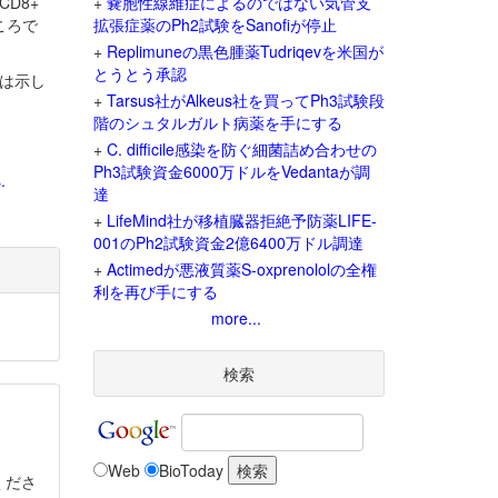
D8+
+
嚢胞性線維症によるのではない気管支
ころで
拡張症薬のPh2試験をSanofiが停止
+
Replimuneの黒色腫薬Tudriqevを米国が
とうとう承認
果は示し
+
Tarsus社がAlkeus社を買ってPh3試験段
階のシュタルガルト病薬を手にする
+
C. difficile感染を防ぐ細菌詰め合わせの
Ph3試験資金6000万ドルをVedantaが調
.
達
+
LifeMind社が移植臓器拒絶予防薬LIFE-
001のPh2試験資金2億6400万ドル調達
+
Actimedが悪液質薬S-oxprenololの全権
利を再び手にする
more...
検索
Web
BioToday
くださ