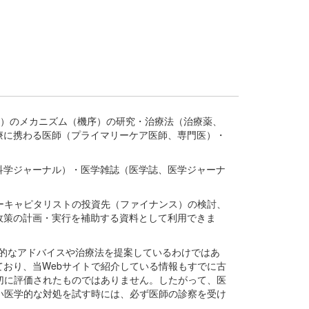
疾患、疾病）のメカニズム（機序）の研究・治療法（治療薬、
療に携わる医師（プライマリーケア医師、専門医）・
。
科学ジャーナル）・医学雑誌（医学誌、医学ジャーナ
ーキャピタリストの投資先（ファイナンス）の検討、
政策の計画・実行を補助する資料として利用できま
医学的なアドバイスや治療法を提案しているわけではあ
おり、当Webサイトで紹介している情報もすでに古
切に評価されたものではありません。したがって、医
い医学的な対処を試す時には、必ず医師の診察を受け