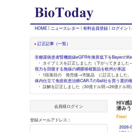
|
|
|
|
HOME
ニュースレター
有料会員登録
ログイン
訂正記事（一覧）
非糖尿病患者腎機能値eGFR年換算低下をBayerのKer
・ タイプミスを訂正しました（下がってきました
視力を回復する無線の網膜移植製品を欧州が承認
・ 1段落目の 発売後→市販品 に訂正しました。
体内仕立て免疫疾患治療CAR-TのSail社を買う選択権
・ 誤解を訂正しました（30億ドル弱→26億ドル弱
HIV
会員様ログイン
潜みう
Free!
登録メールアドレス：
2026-