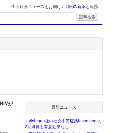
生命科学ニュースをお届け /
明日の新薬
と連携
HIVが
最新ニュース
+
Vistagen社の社交不安症薬fasedienolの
2回点鼻も有意効果なし