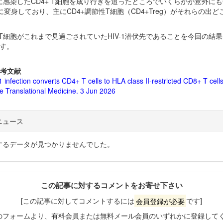
-1に感染したCD4+ T細胞を成り行きを追ったところでいくらかが意外にもC
に変身しており、主にCD4+調節性T細胞（CD4+Treg）がそれらの出ど
+ T細胞がこれまで見過ごされていたHIV-1潜伏先であることを今回の結
す。
考文献
 infection converts CD4+ T cells to HLA class II-restricted CD8+ T cells
e Translational Medicine. 3 Jun 2026
ニュース
するデータが見つかりませんでした。
この記事に対するコメントをお寄せ下さい
[この記事に対してコメントするには
会員登録が必要
です]
のフォームより、有料会員または無料メール会員のいずれかに登録して