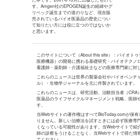
す。Amgen社のEPOGEN誕生の経緯やグ
リベック誕生までの道のりなど、現在販
売されているバイオ医薬品の歴史につい
て知りたい方には役に立つのではないか
と思います。
このサイトについて（About this site）：
医療機器）の開発に携わる基礎研究・バイオテクノ
看護師・薬剤師・介護福祉士などの医療専門家に対
これらのニュースは世界の製薬会社やバイオベンチ
ル）・生物学ジャーナルを元に作製されています。
これらのニュースは、研究活動、治験担当者（CR
医薬品のライフサイクルマネージメント戦略、医師
す。
当Webサイトの著作権はすべてBioToday.c
りません。新しい治療法を試すときには必ず医療専
くなっている可能性があります。当Webサイトで
師の診察をうけることなく、当Webサイトで得た
てください。