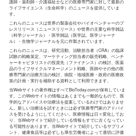
護師・薬剤師・介護福祉士などの医療専門家に対して最新の
ライフサイエンス（生命科学）のニュースを提供していま
す。
これらのニュースは世界の製薬会社やバイオベンチャーのプ
レスリリース（ニュースリリース）や世界の主要な科学雑誌
（科学ジャーナル）・医学雑誌（医学誌、医学ジャーナ
ル）・生物学ジャーナルを元に作製されています。
これらのニュースは、研究活動、治験担当者（CRA）の臨床
試験の戦略策定、マーケティング担当者の販売戦略、ベンチ
ャーキャピタリストの投資先（ファイナンス）の検討、医薬
品のライフサイクルマネージメント戦略、医師やその他の医
療専門家の治療方法の検討、病院・地域医療・政府の医療政
策の計画・実行を補助する資料として利用できます。
当Webサイトの著作権はすべてBioToday.comが保有していま
す。このWebサイトの情報はあくまでも一般的なもので、医
学的なアドバイスや治療法を提案しているわけではありませ
ん。新しい治療法を試すときには必ず医療専門家のアドバイ
スを受けるようにしてください。医療情報は日々変化してお
り、当Webサイトで紹介している情報もすでに古くなってい
る可能性があります。当Webサイトで紹介しているサプリメ
ント、健康食品等は必ずしも厚生労働省によって適切に評価