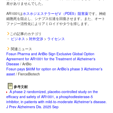
差がありませんでした。
AR1001は
ホスホジエステラーゼⅤ（PDE5）阻害薬
です。神経
細胞死を阻止し、シナプス伝達を回復させます。また、オート
ファジー活性化によりアミロイドやタウを排します。
この記事のカテゴリ
・
ビジネス
>
対外交渉
>
ライセンス
関連ニュース
Fosun Pharma and AriBio Sign Exclusive Global Option
Agreement for AR1001 for the Treatment of Alzheimer's
Disease
/ AriBio
Fosun pays $60M for option on AriBio’s phase 3 Alzheimer’s
asset
/ FierceBiotech
参考文献
A phase 2 randomized, placebo-controlled study on the
efficacy and safety of AR1001, a phosphodiesterase-5
inhibitor, in patients with mild-to-moderate Alzheimer’s disease.
J Prev Alzheimers Dis. 2025 Sep