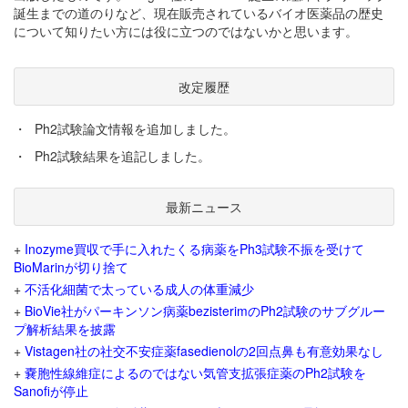
誕生までの道のりなど、現在販売されているバイオ医薬品の歴史
について知りたい方には役に立つのではないかと思います。
改定履歴
・
Ph2試験論文情報を追加しました。
・
Ph2試験結果を追記しました。
最新ニュース
+
Inozyme買収で手に入れたくる病薬をPh3試験不振を受けて
BioMarinが切り捨て
+
不活化細菌で太っている成人の体重減少
+
BioVie社がパーキンソン病薬bezisterimのPh2試験のサブグルー
プ解析結果を披露
+
Vistagen社の社交不安症薬fasedienolの2回点鼻も有意効果なし
+
嚢胞性線維症によるのではない気管支拡張症薬のPh2試験を
Sanofiが停止