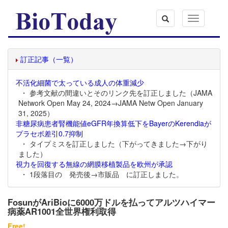
Toggle
navigation
訂正記事（一覧）
不活化細菌で太っている成人の体重減少
・ 参考文献の間違いとそのリンク先を訂正しました（JAMA
Network Open May 24, 2024→JAMA Netw Open January
31, 2025）
非糖尿病患者腎機能値eGFR年換算低下をBayerのKerendiaが
プラセボ差引0.7抑制
・ タイプミスを訂正しました（下がってきました→下がり
ました）
視力を回復する無線の網膜移植製品を欧州が承認
・ 1段落目の 発売後→市販品 に訂正しました。
FosunがAriBioに6000万ドルを払ってアルツハイマー
病薬AR1001全世界権利取得
Free!