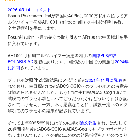
2026-05-14
|
コメント
Fosun Pharmaceuticalが韓国のAriBioに6000万ドルを払ってア
ルツハイマー病薬
AR1001（mirodenafil）の中国外権利も得、
全世界権利を手にします。
Fosun社は昨年7月の先立つ取り引きで
AR1001の中国権利を手
に入れています。
AR1001は初期アルツハイマー病患者相手の
国際Ph3試験
POLARIS-AD
段階にあります。同試験の中国での実施は
2024年
に許可
されています。
プラセボ対照Ph2試験結果は5年近く前の
2021年11月に発表
さ
れており、主目標の1つのADCS-CGICへのプラセボとの有意差
は認められませんでした。もう1つの主目標ADAS-Cog 13は同
試験でのプラセボ群と比べてどうだったかはどういうわけか記
されていません。一方、不可思議なことに、試験一揃いのメタ
解析でのプラセボの結果が記されています。
それで去年2025年9月にはその結果が
論文報告
され、はたして
26週間投与後のADCS-CGICもADAS-Cog13もプラセボと差が
ありませんでした。その他の二の次の効果指標もとどのつまり