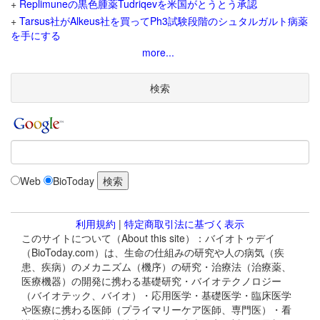
+
Replimuneの黒色腫薬Tudriqevを米国がとうとう承認
+
Tarsus社がAlkeus社を買ってPh3試験段階のシュタルガルト病薬
を手にする
more...
検索
Web
BioToday
利用規約
|
特定商取引法に基づく表示
このサイトについて（About this site）：バイオトゥデイ
（BioToday.com）は、生命の仕組みの研究や人の病気（疾
患、疾病）のメカニズム（機序）の研究・治療法（治療薬、
医療機器）の開発に携わる基礎研究・バイオテクノロジー
（バイオテック、バイオ）・応用医学・基礎医学・臨床医学
や医療に携わる医師（プライマリーケア医師、専門医）・看