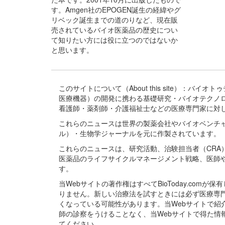
す。Amgen社のEPOGEN誕生の経緯やグ
リベック誕生までの道のりなど、現在販
売されているバイオ医薬品の歴史につい
て知りたい方には役に立つのではないか
と思います。
このサイトについて（About this site）：
医療機器）の開発に携わる基礎研究・バイオテクノ
看護師・薬剤師・介護福祉士などの医療専門家に対
これらのニュースは世界の製薬会社やバイオベンチ
ル）・生物学ジャーナルを元に作製されています。
これらのニュースは、研究活動、治験担当者（CR
医薬品のライフサイクルマネージメント戦略、医師
す。
当Webサイトの著作権はすべてBioToday.c
りません。新しい治療法を試すときには必ず医療専
くなっている可能性があります。当Webサイトで
師の診察をうけることなく、当Webサイトで得た
てください。