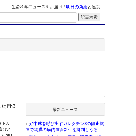
生命科学ニュースをお届け /
明日の新薬
と連携
したPh3
最新ニュース
レタトル
+
好中球を呼び出すガレクチン3の阻止抗
多けれ
体で網膜の病的血管新生を抑制しうる
段落, 291