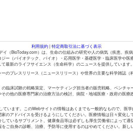
利用規約
|
特定商取引法に基づく表示
バイオトゥデイ（BioToday.com）は、生命の仕組みの研究や人の病気（
ロジー（バイオテック、バイオ）・応用医学・基礎医学・臨床医学や医
して最新のライフサイエンス（生命科学）のニュースを提供しています
ャーのプレスリリース（ニュースリリース）や世界の主要な科学雑誌（
A）の臨床試験の戦略策定、マーケティング担当者の販売戦略、ベンチャ
やその他の医療専門家の治療方法の検討、病院・地域医療・政府の医療
omが保有しています。このWebサイトの情報はあくまでも一般的なもので、
門家のアドバイスを受けるようにしてください。医療情報は日々変化して
紹介しているサプリメント、健康食品等は必ずしも厚生労働省によって適
情報をご自身の診断、治療、予防等に使用するのはやめてください。新し