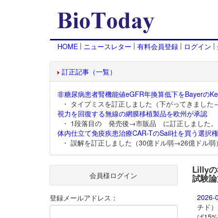
|
|
|
|
HOME
ニュースレター
有料会員登録
ログイン
訂正記事（一覧）
非糖尿病患者腎機能値eGFR年換算低下をBayerのKer
・ タイプミスを訂正しました（下がってきました
視力を回復する無線の網膜移植製品を欧州が承認
・ 1段落目の 発売後→市販品 に訂正しました。
体内仕立て免疫疾患治療CAR-TのSail社を買う選択権
・ 誤解を訂正しました（30億ドル弱→26億ドル弱
Lill
会員様ログイン
試験論
2026-
登録メールアドレス：
チド）
ば15