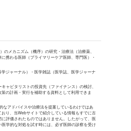
疾患、疾病）のメカニズム（機序）の研究・治療法（治療薬、
療に携わる医師（プライマリーケア医師、専門医）・
。
科学ジャーナル）・医学雑誌（医学誌、医学ジャーナ
ーキャピタリストの投資先（ファイナンス）の検討、
政策の計画・実行を補助する資料として利用できま
医学的なアドバイスや治療法を提案しているわけではあ
おり、当Webサイトで紹介している情報もすでに古
切に評価されたものではありません。したがって、医
い医学的な対処を試す時には、必ず医師の診察を受け