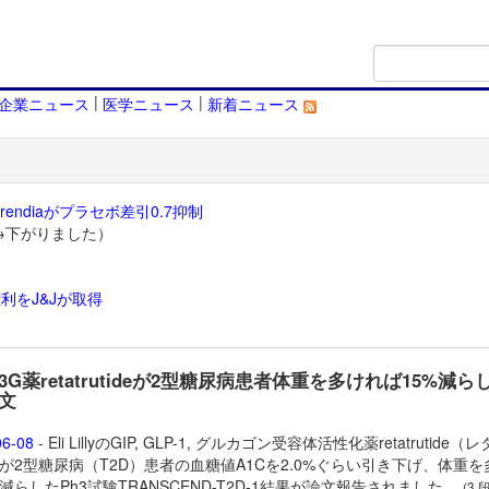
|
|
企業ニュース
医学ニュース
新着ニュース
endiaがプラセボ差引0.7抑制
→下がりました）
利をJ&Jが取得
）
yの3G薬retatrutideが2型糖尿病患者体重を多ければ15%減ら
文
06-08
- Eli LillyのGIP, GLP-1, グルカゴン受容体活性化薬
retatrutide（
が2型糖尿病（T2D）患者の血糖値A1Cを2.0%ぐらい引き下げ、体重を
%減らしたPh3試験TRANSCEND-T2D-1結果が論文報告されました。
(3 