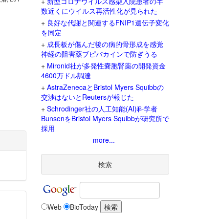
+
新型コロナウイルス感染入院患者の半
数近くにウイルス再活性化が見られた
+
良好な代謝と関連するFNIP1遺伝子変化
を同定
+
成長板が傷んだ後の病的骨形成を感覚
神経の阻害薬ブピバカインで防ぎうる
+
Mironid社が多発性嚢胞腎薬の開発資金
4600万ドル調達
+
AstraZenecaとBristol Myers Squibbの
交渉はないとReutersが報じた
+
Schrodinger社の人工知能(AI)科学者
BunsenをBristol Myers Squibbが研究所で
採用
more...
検索
Web
BioToday