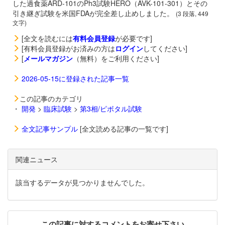
した過食薬
ARD-101のPh3試験HERO（AVK-101-301）とその
引き継ぎ試験を米国FDAが完全差し止めしました。
(3 段落, 449
文字)
[全文を読むには
有料会員登録
が必要です]
[有料会員登録がお済みの方は
ログイン
してください]
[
メールマガジン
（無料）をご利用ください]
2026-05-15に登録された記事一覧
この記事のカテゴリ
・
開発
>
臨床試験
>
第3相/ピボタル試験
全文記事サンプル
[全文読める記事の一覧です]
関連ニュース
該当するデータが見つかりませんでした。
この記事に対するコメントをお寄せ下さい