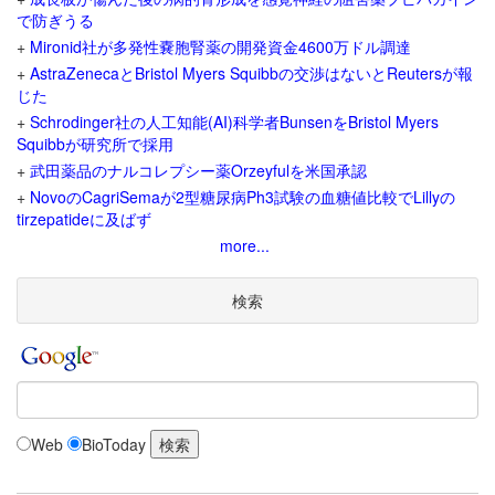
で防ぎうる
+
Mironid社が多発性嚢胞腎薬の開発資金4600万ドル調達
+
AstraZenecaとBristol Myers Squibbの交渉はないとReutersが報
じた
+
Schrodinger社の人工知能(AI)科学者BunsenをBristol Myers
Squibbが研究所で採用
+
武田薬品のナルコレプシー薬Orzeyfulを米国承認
+
NovoのCagriSemaが2型糖尿病Ph3試験の血糖値比較でLillyの
tirzepatideに及ばず
more...
検索
Web
BioToday