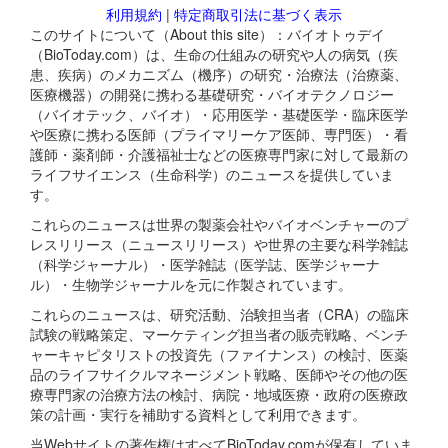
利用規約
|
特定商取引法に基づく表示
このサイトについて（About this site）：バイオトゥデイ
（BioToday.com）は、生命の仕組みの研究や人の病気（疾
患、疾病）のメカニズム（機序）の研究・治療法（治療薬、
医療機器）の開発に携わる基礎研究・バイオテクノロジー
（バイオテック、バイオ）・応用医学・基礎医学・臨床医学
や医療に携わる医師（プライマリーケア医師、専門医）・看
護師・薬剤師・介護福祉士などの医療専門家に対して最新の
ライフサイエンス（生命科学）のニュースを提供していま
す。
これらのニュースは世界の製薬会社やバイオベンチャーのプ
レスリリース（ニュースリリース）や世界の主要な科学雑誌
（科学ジャーナル）・医学雑誌（医学誌、医学ジャーナ
ル）・生物学ジャーナルを元に作製されています。
これらのニュースは、研究活動、治験担当者（CRA）の臨床
試験の戦略策定、マーケティング担当者の販売戦略、ベンチ
ャーキャピタリストの投資先（ファイナンス）の検討、医薬
品のライフサイクルマネージメント戦略、医師やその他の医
療専門家の治療方法の検討、病院・地域医療・政府の医療政
策の計画・実行を補助する資料として利用できます。
当Webサイトの著作権はすべてBioToday.comが保有していま