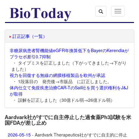
Toggle
navigation
訂正記事（一覧）
非糖尿病患者腎機能値eGFR年換算低下をBayerのKerendiaが
プラセボ差引0.7抑制
・ タイプミスを訂正しました（下がってきました→下がり
ました）
視力を回復する無線の網膜移植製品を欧州が承認
・ 1段落目の 発売後→市販品 に訂正しました。
体内仕立て免疫疾患治療CAR-TのSail社を買う選択権利をJ&J
が取得
・ 誤解を訂正しました（30億ドル弱→26億ドル弱）
Aardvark社がすでに自主停止した過食薬Ph3試験を米
国FDAが差し止め
2026-05-15
- Aardvark Therapeutics社がすでに自主的に停止