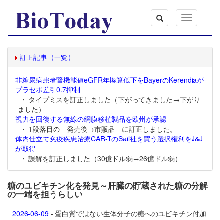
Toggle
navigation
訂正記事（一覧）
非糖尿病患者腎機能値eGFR年換算低下をBayerのKerendiaが
プラセボ差引0.7抑制
・ タイプミスを訂正しました（下がってきました→下がり
ました）
視力を回復する無線の網膜移植製品を欧州が承認
・ 1段落目の 発売後→市販品 に訂正しました。
体内仕立て免疫疾患治療CAR-TのSail社を買う選択権利をJ&J
が取得
・ 誤解を訂正しました（30億ドル弱→26億ドル弱）
糖のユビキチン化を発見～肝臓の貯蔵された糖の分解
の一端を担うらしい
2026-06-09
- 蛋白質ではない生体分子の糖へのユビキチン付加