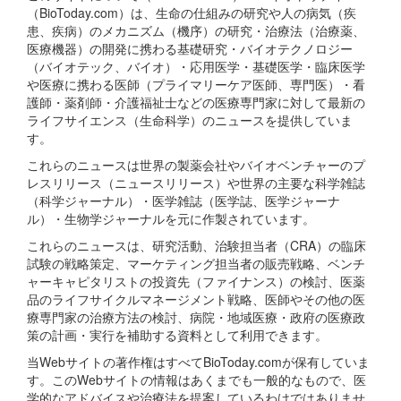
（BioToday.com）は、生命の仕組みの研究や人の病気（疾
患、疾病）のメカニズム（機序）の研究・治療法（治療薬、
医療機器）の開発に携わる基礎研究・バイオテクノロジー
（バイオテック、バイオ）・応用医学・基礎医学・臨床医学
や医療に携わる医師（プライマリーケア医師、専門医）・看
護師・薬剤師・介護福祉士などの医療専門家に対して最新の
ライフサイエンス（生命科学）のニュースを提供していま
す。
これらのニュースは世界の製薬会社やバイオベンチャーのプ
レスリリース（ニュースリリース）や世界の主要な科学雑誌
（科学ジャーナル）・医学雑誌（医学誌、医学ジャーナ
ル）・生物学ジャーナルを元に作製されています。
これらのニュースは、研究活動、治験担当者（CRA）の臨床
試験の戦略策定、マーケティング担当者の販売戦略、ベンチ
ャーキャピタリストの投資先（ファイナンス）の検討、医薬
品のライフサイクルマネージメント戦略、医師やその他の医
療専門家の治療方法の検討、病院・地域医療・政府の医療政
策の計画・実行を補助する資料として利用できます。
当Webサイトの著作権はすべてBioToday.comが保有していま
す。このWebサイトの情報はあくまでも一般的なもので、医
学的なアドバイスや治療法を提案しているわけではありませ