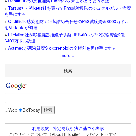
+
Replimuneの黒色腫薬Tudriqevを米国がとうとう承認
+
Tarsus社がAlkeus社を買ってPh3試験段階のシュタルガルト病薬
を手にする
+
C. difficile感染を防ぐ細菌詰め合わせのPh3試験資金6000万ドル
をVedantaが調達
+
LifeMind社が移植臓器拒絶予防薬LIFE-001のPh2試験資金2億
6400万ドル調達
+
Actimedが悪液質薬S-oxprenololの全権利を再び手にする
more...
検索
Web
BioToday
利用規約
|
特定商取引法に基づく表示
このサイトについて（About this site）：バイオトゥデイ