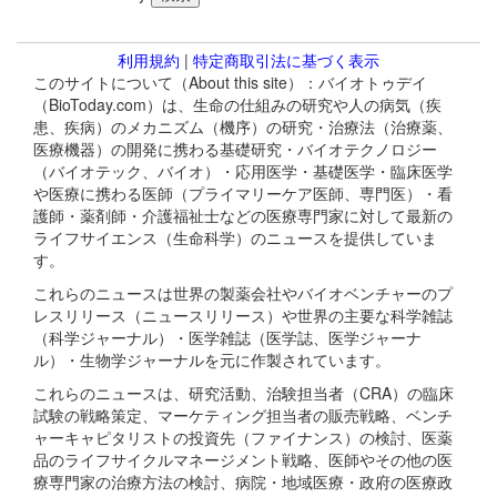
利用規約
|
特定商取引法に基づく表示
このサイトについて（About this site）：バイオトゥデイ
（BioToday.com）は、生命の仕組みの研究や人の病気（疾
患、疾病）のメカニズム（機序）の研究・治療法（治療薬、
医療機器）の開発に携わる基礎研究・バイオテクノロジー
（バイオテック、バイオ）・応用医学・基礎医学・臨床医学
や医療に携わる医師（プライマリーケア医師、専門医）・看
護師・薬剤師・介護福祉士などの医療専門家に対して最新の
ライフサイエンス（生命科学）のニュースを提供していま
す。
これらのニュースは世界の製薬会社やバイオベンチャーのプ
レスリリース（ニュースリリース）や世界の主要な科学雑誌
（科学ジャーナル）・医学雑誌（医学誌、医学ジャーナ
ル）・生物学ジャーナルを元に作製されています。
これらのニュースは、研究活動、治験担当者（CRA）の臨床
試験の戦略策定、マーケティング担当者の販売戦略、ベンチ
ャーキャピタリストの投資先（ファイナンス）の検討、医薬
品のライフサイクルマネージメント戦略、医師やその他の医
療専門家の治療方法の検討、病院・地域医療・政府の医療政