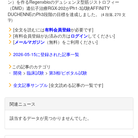
ン）を作るRegenxbioのデュシェンヌ型筋ジストロフィー
（DMD）遺伝子治療
RGX-202がPh1-3試験AFFINITY
DUCHENNEのPh3段階の目標を達成しました。
(4 段落, 270 文
字)
[全文を読むには
有料会員登録
が必要です]
[有料会員登録がお済みの方は
ログイン
してください]
[
メールマガジン
（無料）をご利用ください]
2026-05-15に登録された記事一覧
この記事のカテゴリ
・
開発
>
臨床試験
>
第3相/ピボタル試験
全文記事サンプル
[全文読める記事の一覧です]
関連ニュース
該当するデータが見つかりませんでした。