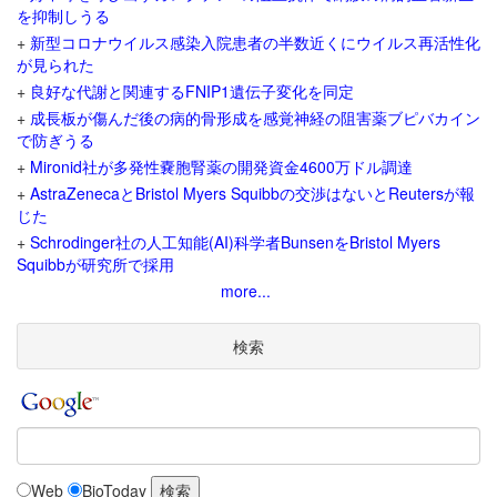
を抑制しうる
+
新型コロナウイルス感染入院患者の半数近くにウイルス再活性化
が見られた
+
良好な代謝と関連するFNIP1遺伝子変化を同定
+
成長板が傷んだ後の病的骨形成を感覚神経の阻害薬ブピバカイン
で防ぎうる
+
Mironid社が多発性嚢胞腎薬の開発資金4600万ドル調達
+
AstraZenecaとBristol Myers Squibbの交渉はないとReutersが報
じた
+
Schrodinger社の人工知能(AI)科学者BunsenをBristol Myers
Squibbが研究所で採用
more...
検索
Web
BioToday