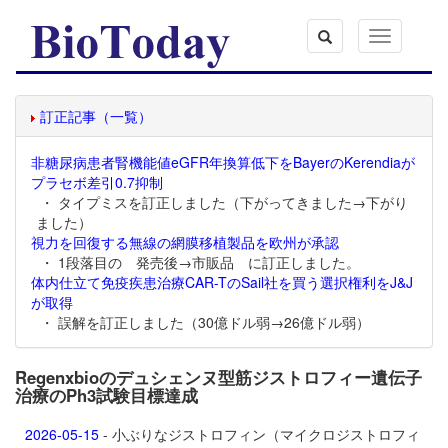
Toggle
navigation
訂正記事（一覧）
非糖尿病患者腎機能値eGFR年換算低下をBayerのKerendiaが
プラセボ差引0.7抑制
・ タイプミスを訂正しました（下がってきました→下がり
ました）
視力を回復する無線の網膜移植製品を欧州が承認
・ 1段落目の 発売後→市販品 に訂正しました。
体内仕立て免疫疾患治療CAR-TのSail社を買う選択権利をJ&J
が取得
・ 誤解を訂正しました（30億ドル弱→26億ドル弱）
Regenxbioのデュシェンヌ型筋ジストロフィー遺伝子
治療のPh3試験目標達成
2026-05-15
- 小ぶりなジストロフィン（マイクロジストロフィ