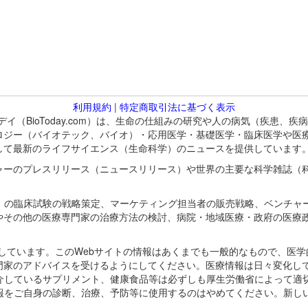
利用規約
|
特定商取引法に基づく表示
バイオトゥデイ（BioToday.com）は、生命の仕組みの研究や人の病気（
ロジー（バイオテック、バイオ）・応用医学・基礎医学・臨床医学や医
して最新のライフサイエンス（生命科学）のニュースを提供しています
ャーのプレスリリース（ニュースリリース）や世界の主要な科学雑誌（
A）の臨床試験の戦略策定、マーケティング担当者の販売戦略、ベンチャ
やその他の医療専門家の治療方法の検討、病院・地域医療・政府の医療
omが保有しています。このWebサイトの情報はあくまでも一般的なもので、
門家のアドバイスを受けるようにしてください。医療情報は日々変化して
紹介しているサプリメント、健康食品等は必ずしも厚生労働省によって適
情報をご自身の診断、治療、予防等に使用するのはやめてください。新し