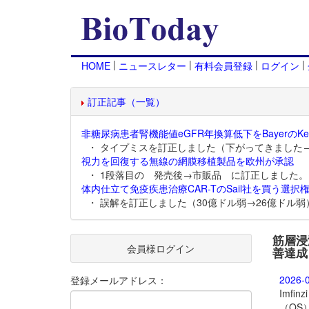
|
|
|
|
HOME
ニュースレター
有料会員登録
ログイン
訂正記事（一覧）
非糖尿病患者腎機能値eGFR年換算低下をBayerのKer
・ タイプミスを訂正しました（下がってきました
視力を回復する無線の網膜移植製品を欧州が承認
・ 1段落目の 発売後→市販品 に訂正しました。
体内仕立て免疫疾患治療CAR-TのSail社を買う選択権
・ 誤解を訂正しました（30億ドル弱→26億ドル弱
筋層浸潤
会員様ログイン
善達成
2026-
登録メールアドレス：
Imf
（OS