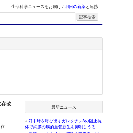
生命科学ニュースをお届け /
明日の新薬
と連携
生存改
最新ニュース
+
好中球を呼び出すガレクチン3の阻止抗
生存
体で網膜の病的血管新生を抑制しうる