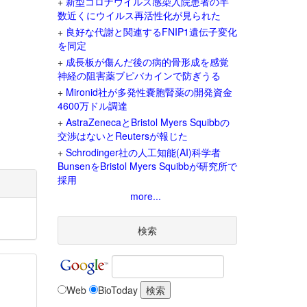
+
新型コロナウイルス感染入院患者の半
数近くにウイルス再活性化が見られた
+
良好な代謝と関連するFNIP1遺伝子変化
を同定
+
成長板が傷んだ後の病的骨形成を感覚
神経の阻害薬ブピバカインで防ぎうる
+
Mironid社が多発性嚢胞腎薬の開発資金
4600万ドル調達
+
AstraZenecaとBristol Myers Squibbの
交渉はないとReutersが報じた
+
Schrodinger社の人工知能(AI)科学者
BunsenをBristol Myers Squibbが研究所で
採用
more...
検索
Web
BioToday