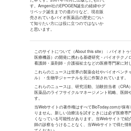
す。Amgen社のEPOGEN誕生の経緯やグ
リベック誕生までの道のりなど、現在販
売されているバイオ医薬品の歴史につい
て知りたい方には役に立つのではないか
と思います。
このサイトについて（About this site）：
医療機器）の開発に携わる基礎研究・バイオテクノ
看護師・薬剤師・介護福祉士などの医療専門家に対
これらのニュースは世界の製薬会社やバイオベンチ
ル）・生物学ジャーナルを元に作製されています。
これらのニュースは、研究活動、治験担当者（CR
医薬品のライフサイクルマネージメント戦略、医師
す。
当Webサイトの著作権はすべてBioToday.c
りません。新しい治療法を試すときには必ず医療専
くなっている可能性があります。当Webサイトで
師の診察をうけることなく、当Webサイトで得た
てください。