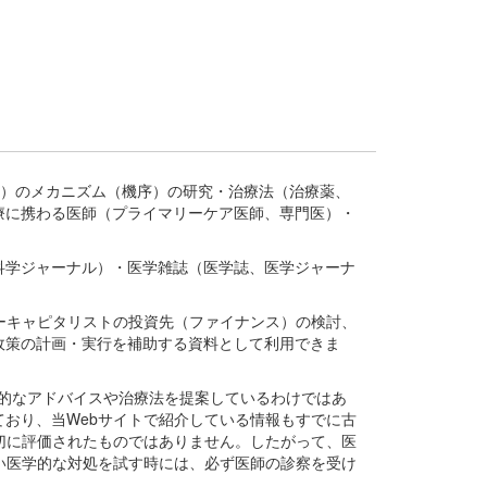
疾患、疾病）のメカニズム（機序）の研究・治療法（治療薬、
療に携わる医師（プライマリーケア医師、専門医）・
。
科学ジャーナル）・医学雑誌（医学誌、医学ジャーナ
ーキャピタリストの投資先（ファイナンス）の検討、
政策の計画・実行を補助する資料として利用できま
医学的なアドバイスや治療法を提案しているわけではあ
おり、当Webサイトで紹介している情報もすでに古
切に評価されたものではありません。したがって、医
い医学的な対処を試す時には、必ず医師の診察を受け