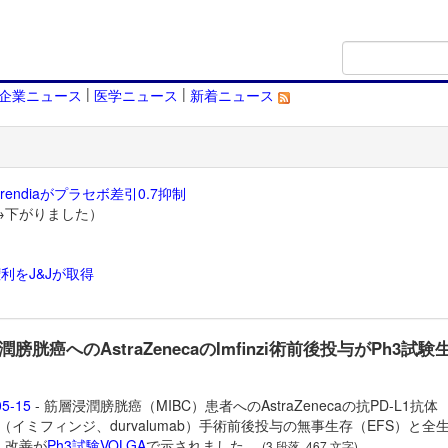
|
|
企業ニュース
医学ニュース
新着ニュース
endiaがプラセボ差引0.7抑制
→下がりました）
利をJ&Jが取得
）
膀胱癌へのAstraZenecaのImfinzi術前後投与がPh3試験
05-15
- 筋層浸潤膀胱癌（MIBC）患者へのAstraZenecaの抗PD-L1抗体
inzi（イミフィンジ、durvalumab）手術前後投与の無事生存（EFS）と全
）改善が
Ph3試験VOLGA
で示されました。
(3 段落, 467 文字)