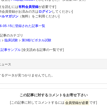
文を読むには
有料会員登録
が必要です]
料会員登録がお済みの方は
ログイン
してください]
ールマガジン
（無料）をご利用ください]
26-05-15に登録された記事一覧
記事のカテゴリ
発
>
臨床試験
>
第3相/ピボタル試験
文記事サンプル
[全文読める記事の一覧です]
ニュース
するデータが見つかりませんでした。
この記事に対するコメントをお寄せ下さい
[この記事に対してコメントするには
会員登録が必要
です]