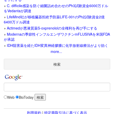
+
C. difficile感染を防ぐ細菌詰め合わせのPh3試験資金6000万ドル
をVedantaが調達
+
LifeMind社が移植臓器拒絶予防薬LIFE-001のPh2試験資金2億
6400万ドル調達
+
Actimedが悪液質薬S-oxprenololの全権利を再び手にする
+
Modernaの季節性インフルエンザワクチンmFLUSIVAを米国FDA
が承認
+
IDH阻害薬を経たIDH変異神経膠腫に化学放射線療法がより効く
more...
検索
Web
BioToday
利用規約
|
特定商取引法に基づく表示