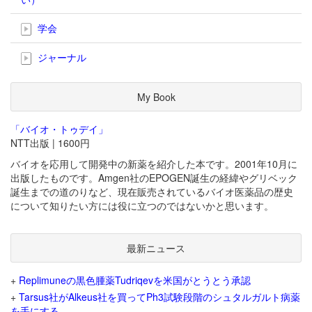
学会
ジャーナル
My Book
「バイオ・トゥデイ」
NTT出版 | 1600円
バイオを応用して開発中の新薬を紹介した本です。2001年10月に
出版したものです。Amgen社のEPOGEN誕生の経緯やグリベック
誕生までの道のりなど、現在販売されているバイオ医薬品の歴史
について知りたい方には役に立つのではないかと思います。
最新ニュース
+
Replimuneの黒色腫薬Tudriqevを米国がとうとう承認
+
Tarsus社がAlkeus社を買ってPh3試験段階のシュタルガルト病薬
を手にする