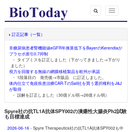
Toggle
navigation
訂正記事（一覧）
非糖尿病患者腎機能値eGFR年換算低下をBayerのKerendiaが
プラセボ差引0.7抑制
・ タイプミスを訂正しました（下がってきました→下がり
ました）
視力を回復する無線の網膜移植製品を欧州が承認
・ 1段落目の 発売後→市販品 に訂正しました。
体内仕立て免疫疾患治療CAR-TのSail社を買う選択権利をJ&J
が取得
・ 誤解を訂正しました（30億ドル弱→26億ドル弱）
Spyre社の抗TL1A抗体SPY002の潰瘍性大腸炎Ph2試験
も目標達成
2026-06-16
- Spyre Therapeutics社の抗TL1A抗体
SPY002も中