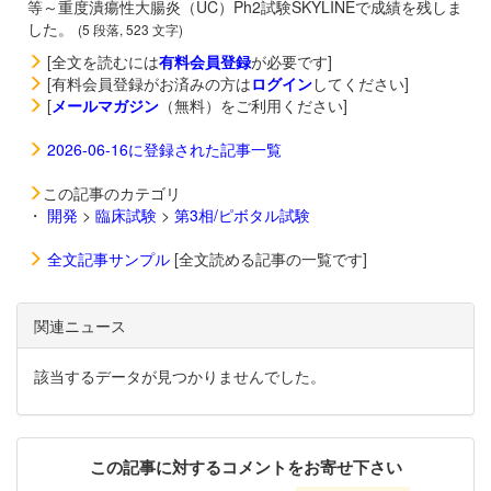
等～重度潰瘍性大腸炎（UC）Ph2試験SKYLINEで成績を残しま
した。
(5 段落, 523 文字)
[全文を読むには
有料会員登録
が必要です]
[有料会員登録がお済みの方は
ログイン
してください]
[
メールマガジン
（無料）をご利用ください]
2026-06-16に登録された記事一覧
この記事のカテゴリ
・
開発
>
臨床試験
>
第3相/ピボタル試験
全文記事サンプル
[全文読める記事の一覧です]
関連ニュース
該当するデータが見つかりませんでした。
この記事に対するコメントをお寄せ下さい