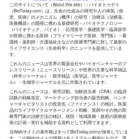
このサイトについて（About this site）：バイオトゥデイ
（BioToday.com）は、生命の仕組みの研究や人の病気（疾
患、疾病）のメカニズム（機序）の研究・治療法（治療薬、
医療機器）の開発に携わる基礎研究・バイオテクノロジー
（バイオテック、バイオ）・応用医学・基礎医学・臨床医学
や医療に携わる医師（プライマリーケア医師、専門医）・看
護師・薬剤師・介護福祉士などの医療専門家に対して最新の
ライフサイエンス（生命科学）のニュースを提供していま
す。
これらのニュースは世界の製薬会社やバイオベンチャーのプ
レスリリース（ニュースリリース）や世界の主要な科学雑誌
（科学ジャーナル）・医学雑誌（医学誌、医学ジャーナ
ル）・生物学ジャーナルを元に作製されています。
これらのニュースは、研究活動、治験担当者（CRA）の臨床
試験の戦略策定、マーケティング担当者の販売戦略、ベンチ
ャーキャピタリストの投資先（ファイナンス）の検討、医薬
品のライフサイクルマネージメント戦略、医師やその他の医
療専門家の治療方法の検討、病院・地域医療・政府の医療政
策の計画・実行を補助する資料として利用できます。
当Webサイトの著作権はすべてBioToday.comが保有していま
す。このWebサイトの情報はあくまでも一般的なもので、医