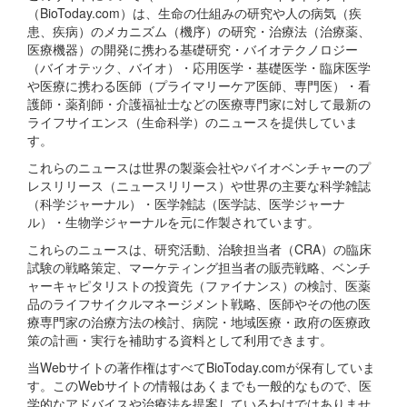
（BioToday.com）は、生命の仕組みの研究や人の病気（疾
患、疾病）のメカニズム（機序）の研究・治療法（治療薬、
医療機器）の開発に携わる基礎研究・バイオテクノロジー
（バイオテック、バイオ）・応用医学・基礎医学・臨床医学
や医療に携わる医師（プライマリーケア医師、専門医）・看
護師・薬剤師・介護福祉士などの医療専門家に対して最新の
ライフサイエンス（生命科学）のニュースを提供していま
す。
これらのニュースは世界の製薬会社やバイオベンチャーのプ
レスリリース（ニュースリリース）や世界の主要な科学雑誌
（科学ジャーナル）・医学雑誌（医学誌、医学ジャーナ
ル）・生物学ジャーナルを元に作製されています。
これらのニュースは、研究活動、治験担当者（CRA）の臨床
試験の戦略策定、マーケティング担当者の販売戦略、ベンチ
ャーキャピタリストの投資先（ファイナンス）の検討、医薬
品のライフサイクルマネージメント戦略、医師やその他の医
療専門家の治療方法の検討、病院・地域医療・政府の医療政
策の計画・実行を補助する資料として利用できます。
当Webサイトの著作権はすべてBioToday.comが保有していま
す。このWebサイトの情報はあくまでも一般的なもので、医
学的なアドバイスや治療法を提案しているわけではありませ