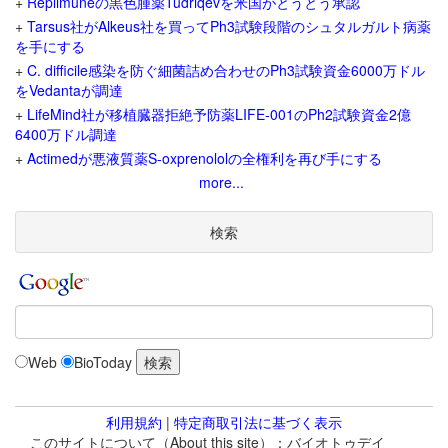
+
Replimuneの黒色腫薬Tudriqevを米国がとうとう承認
+
Tarsus社がAlkeus社を買ってPh3試験段階のシュタルガルト病薬
を手にする
+
C. difficile感染を防ぐ細菌詰め合わせのPh3試験資金6000万ドル
をVedantaが調達
+
LifeMind社が移植臓器拒絶予防薬LIFE-001のPh2試験資金2億
6400万ドル調達
+
Actimedが悪液質薬S-oxprenololの全権利を再び手にする
more...
検索
Web
BioToday
利用規約
|
特定商取引法に基づく表示
このサイトについて（About this site）：バイオトゥデイ