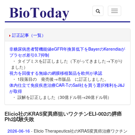
Toggle
navigation
訂正記事（一覧）
非糖尿病患者腎機能値eGFR年換算低下をBayerのKerendiaが
プラセボ差引0.7抑制
・ タイプミスを訂正しました（下がってきました→下がり
ました）
視力を回復する無線の網膜移植製品を欧州が承認
・ 1段落目の 発売後→市販品 に訂正しました。
体内仕立て免疫疾患治療CAR-TのSail社を買う選択権利をJ&J
が取得
・ 誤解を訂正しました（30億ドル弱→26億ドル弱）
Elicio社のKRAS変異癌狙いワクチンELI-002の膵癌
Ph2試験失敗
2026-06-16
- Elicio Therapeutics社のKRAS変異癌治療ワクチン