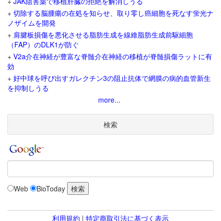
+
JAK阻害薬で移植肝臓の拒絶を解消しうる
+
切除する脳腫瘍の在処を知らせ、取り零し癌細胞を死なす蛍光ナ
ノザイムを開発
+
肩腱板損傷を悪化させる脂肪生成を線維脂肪生成前駆細胞
（FAP）のDLK1が防ぐ
+
V2a介在神経が豊富な脊髄介在神経の移植が脊髄損傷ラットに有
効
+
好中球を呼び出すガレクチン3の阻止抗体で網膜の病的血管新生
を抑制しうる
more...
検索
Web
BioToday
利用規約
|
特定商取引法に基づく表示