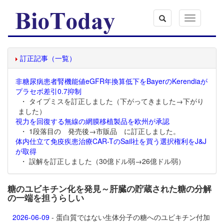
Toggle
navigation
訂正記事（一覧）
非糖尿病患者腎機能値eGFR年換算低下をBayerのKerendiaが
プラセボ差引0.7抑制
・ タイプミスを訂正しました（下がってきました→下がり
ました）
視力を回復する無線の網膜移植製品を欧州が承認
・ 1段落目の 発売後→市販品 に訂正しました。
体内仕立て免疫疾患治療CAR-TのSail社を買う選択権利をJ&J
が取得
・ 誤解を訂正しました（30億ドル弱→26億ドル弱）
糖のユビキチン化を発見～肝臓の貯蔵された糖の分解
の一端を担うらしい
2026-06-09
- 蛋白質ではない生体分子の糖へのユビキチン付加