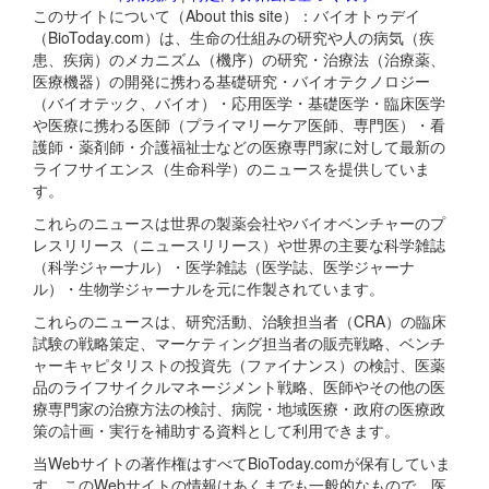
このサイトについて（About this site）：バイオトゥデイ
（BioToday.com）は、生命の仕組みの研究や人の病気（疾
患、疾病）のメカニズム（機序）の研究・治療法（治療薬、
医療機器）の開発に携わる基礎研究・バイオテクノロジー
（バイオテック、バイオ）・応用医学・基礎医学・臨床医学
や医療に携わる医師（プライマリーケア医師、専門医）・看
護師・薬剤師・介護福祉士などの医療専門家に対して最新の
ライフサイエンス（生命科学）のニュースを提供していま
す。
これらのニュースは世界の製薬会社やバイオベンチャーのプ
レスリリース（ニュースリリース）や世界の主要な科学雑誌
（科学ジャーナル）・医学雑誌（医学誌、医学ジャーナ
ル）・生物学ジャーナルを元に作製されています。
これらのニュースは、研究活動、治験担当者（CRA）の臨床
試験の戦略策定、マーケティング担当者の販売戦略、ベンチ
ャーキャピタリストの投資先（ファイナンス）の検討、医薬
品のライフサイクルマネージメント戦略、医師やその他の医
療専門家の治療方法の検討、病院・地域医療・政府の医療政
策の計画・実行を補助する資料として利用できます。
当Webサイトの著作権はすべてBioToday.comが保有していま
す。このWebサイトの情報はあくまでも一般的なもので、医