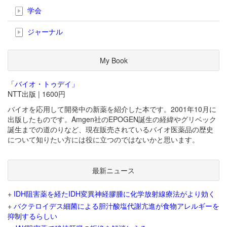
学会
ジャーナル
My Book
「バイオ・トゥデイ」
NTT出版 | 1600円
バイオを応用して開発中の新薬を紹介した本です。2001年10月に
出版したものです。Amgen社のEPOGEN誕生の経緯やグリベック
誕生までの道のりなど、現在販売されているバイオ医薬品の歴史
について知りたい方には役に立つのではないかと思います。
最新ニュース
+
IDH阻害薬を経たIDH変異神経膠腫に化学放射線療法がより効く
+
バクテロイデス細菌による胆汁酸塩代謝亢進が食物アレルギーを
抑制するらしい