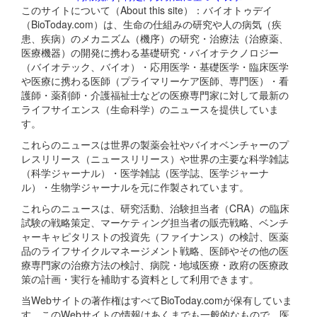
このサイトについて（About this site）：バイオトゥデイ
（BioToday.com）は、生命の仕組みの研究や人の病気（疾
患、疾病）のメカニズム（機序）の研究・治療法（治療薬、
医療機器）の開発に携わる基礎研究・バイオテクノロジー
（バイオテック、バイオ）・応用医学・基礎医学・臨床医学
や医療に携わる医師（プライマリーケア医師、専門医）・看
護師・薬剤師・介護福祉士などの医療専門家に対して最新の
ライフサイエンス（生命科学）のニュースを提供していま
す。
これらのニュースは世界の製薬会社やバイオベンチャーのプ
レスリリース（ニュースリリース）や世界の主要な科学雑誌
（科学ジャーナル）・医学雑誌（医学誌、医学ジャーナ
ル）・生物学ジャーナルを元に作製されています。
これらのニュースは、研究活動、治験担当者（CRA）の臨床
試験の戦略策定、マーケティング担当者の販売戦略、ベンチ
ャーキャピタリストの投資先（ファイナンス）の検討、医薬
品のライフサイクルマネージメント戦略、医師やその他の医
療専門家の治療方法の検討、病院・地域医療・政府の医療政
策の計画・実行を補助する資料として利用できます。
当Webサイトの著作権はすべてBioToday.comが保有していま
す。このWebサイトの情報はあくまでも一般的なもので、医