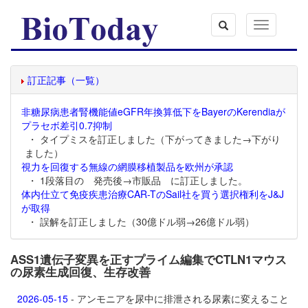
Toggle
navigation
訂正記事（一覧）
非糖尿病患者腎機能値eGFR年換算低下をBayerのKerendiaが
プラセボ差引0.7抑制
・ タイプミスを訂正しました（下がってきました→下がり
ました）
視力を回復する無線の網膜移植製品を欧州が承認
・ 1段落目の 発売後→市販品 に訂正しました。
体内仕立て免疫疾患治療CAR-TのSail社を買う選択権利をJ&J
が取得
・ 誤解を訂正しました（30億ドル弱→26億ドル弱）
ASS1遺伝子変異を正すプライム編集でCTLN1マウス
の尿素生成回復、生存改善
2026-05-15
- アンモニアを尿中に排泄される尿素に変えること