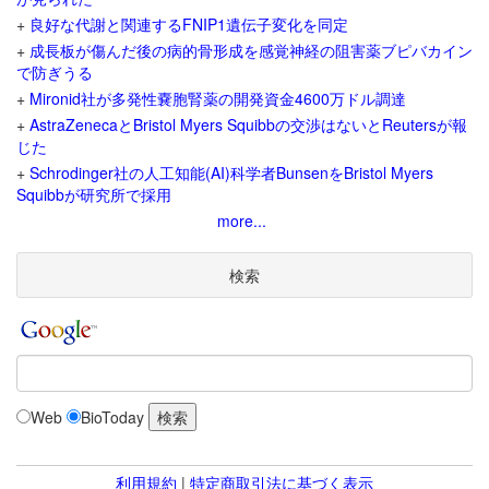
+
良好な代謝と関連するFNIP1遺伝子変化を同定
+
成長板が傷んだ後の病的骨形成を感覚神経の阻害薬ブピバカイン
で防ぎうる
+
Mironid社が多発性嚢胞腎薬の開発資金4600万ドル調達
+
AstraZenecaとBristol Myers Squibbの交渉はないとReutersが報
じた
+
Schrodinger社の人工知能(AI)科学者BunsenをBristol Myers
Squibbが研究所で採用
more...
検索
Web
BioToday
利用規約
|
特定商取引法に基づく表示