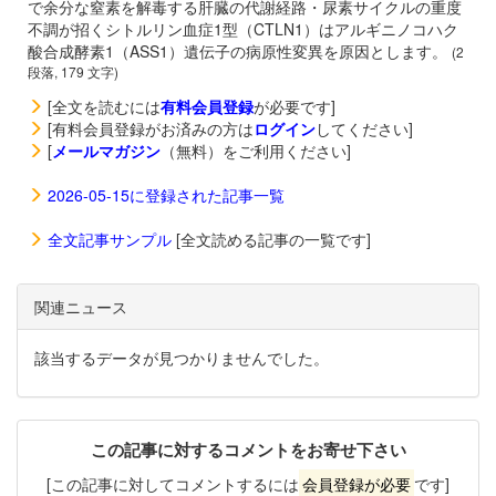
で余分な窒素を解毒する肝臓の代謝経路・尿素サイクルの重度
不調が招くシトルリン血症1型（CTLN1）はアルギニノコハク
酸合成酵素1（ASS1）遺伝子の病原性変異を原因とします。
(2
段落, 179 文字)
[全文を読むには
有料会員登録
が必要です]
[有料会員登録がお済みの方は
ログイン
してください]
[
メールマガジン
（無料）をご利用ください]
2026-05-15に登録された記事一覧
全文記事サンプル
[全文読める記事の一覧です]
関連ニュース
該当するデータが見つかりませんでした。
この記事に対するコメントをお寄せ下さい
[この記事に対してコメントするには
会員登録が必要
です]