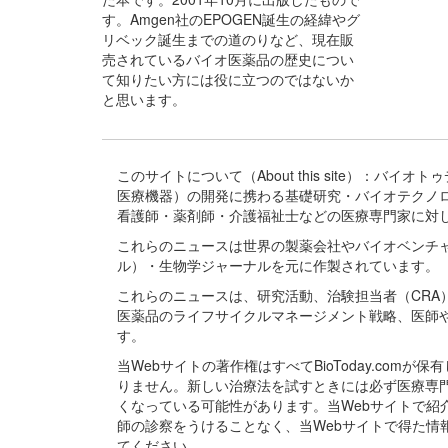
す。Amgen社のEPOGEN誕生の経緯やグ
リベック誕生までの道のりなど、現在販
売されているバイオ医薬品の歴史につい
て知りたい方には役に立つのではないか
と思います。
このサイトについて（About this site）：
医療機器）の開発に携わる基礎研究・バイオテクノ
看護師・薬剤師・介護福祉士などの医療専門家に対
これらのニュースは世界の製薬会社やバイオベンチ
ル）・生物学ジャーナルを元に作製されています。
これらのニュースは、研究活動、治験担当者（CR
医薬品のライフサイクルマネージメント戦略、医師
す。
当Webサイトの著作権はすべてBioToday.c
りません。新しい治療法を試すときには必ず医療専
くなっている可能性があります。当Webサイトで
師の診察をうけることなく、当Webサイトで得た
てください。