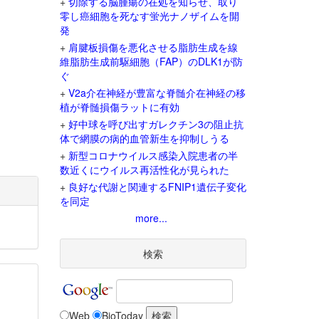
+
切除する脳腫瘍の在処を知らせ、取り
零し癌細胞を死なす蛍光ナノザイムを開
発
+
肩腱板損傷を悪化させる脂肪生成を線
維脂肪生成前駆細胞（FAP）のDLK1が防
ぐ
+
V2a介在神経が豊富な脊髄介在神経の移
植が脊髄損傷ラットに有効
+
好中球を呼び出すガレクチン3の阻止抗
体で網膜の病的血管新生を抑制しうる
+
新型コロナウイルス感染入院患者の半
数近くにウイルス再活性化が見られた
+
良好な代謝と関連するFNIP1遺伝子変化
を同定
more...
検索
Web
BioToday