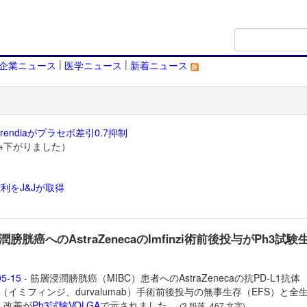
|
|
企業ニュース
医学ニュース
新着ニュース
endiaがプラセボ差引0.7抑制
→下がりました）
利をJ&Jが取得
）
膀胱癌へのAstraZenecaのImfinzi術前後投与がPh3試験
05-15
- 筋層浸潤膀胱癌（MIBC）患者へのAstraZenecaの抗PD-L1抗体
inzi（イミフィンジ、durvalumab）手術前後投与の無事生存（EFS）と全
）改善が
Ph3試験VOLGA
で示されました。
(3 段落, 467 文字)