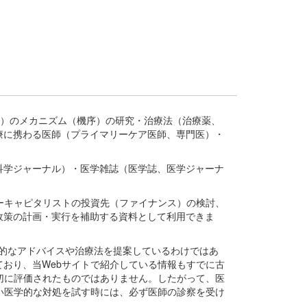
疾患、疾病）のメカニズム（機序）の研究・治療法（治療薬、
療に携わる医師（プライマリーケア医師、専門医）・
。
科学ジャーナル）・医学雑誌（医学誌、医学ジャーナ
ーキャピタリストの投資先（ファイナンス）の検討、
政策の計画・実行を補助する資料として利用できま
医学的なアドバイスや治療法を提案しているわけではあ
おり、当Webサイトで紹介している情報もすでに古
切に評価されたものではありません。したがって、医
い医学的な対処を試す時には、必ず医師の診察を受け