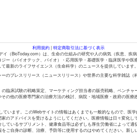
利用規約
|
特定商取引法に基づく表示
バイオトゥデイ（BioToday.com）は、生命の仕組みの研究や人の病気（
ロジー（バイオテック、バイオ）・応用医学・基礎医学・臨床医学や医
して最新のライフサイエンス（生命科学）のニュースを提供しています
ャーのプレスリリース（ニュースリリース）や世界の主要な科学雑誌（
A）の臨床試験の戦略策定、マーケティング担当者の販売戦略、ベンチャ
やその他の医療専門家の治療方法の検討、病院・地域医療・政府の医療
omが保有しています。このWebサイトの情報はあくまでも一般的なもので、
門家のアドバイスを受けるようにしてください。医療情報は日々変化して
紹介しているサプリメント、健康食品等は必ずしも厚生労働省によって適
情報をご自身の診断、治療、予防等に使用するのはやめてください。新し