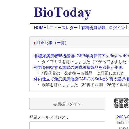
|
|
|
|
HOME
ニュースレター
有料会員登録
ログイン
訂正記事（一覧）
非糖尿病患者腎機能値eGFR年換算低下をBayerのKer
・ タイプミスを訂正しました（下がってきました
視力を回復する無線の網膜移植製品を欧州が承認
・ 1段落目の 発売後→市販品 に訂正しました。
体内仕立て免疫疾患治療CAR-TのSail社を買う選択権
・ 誤解を訂正しました（30億ドル弱→26億ドル弱
筋層浸潤
会員様ログイン
善達成
2026-
登録メールアドレス：
Imf
（OS