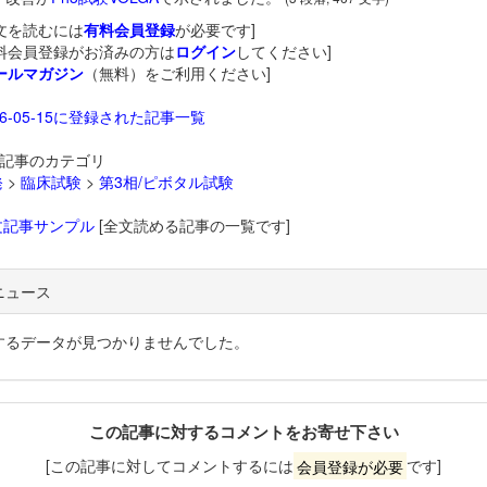
文を読むには
有料会員登録
が必要です]
料会員登録がお済みの方は
ログイン
してください]
ールマガジン
（無料）をご利用ください]
26-05-15に登録された記事一覧
記事のカテゴリ
発
>
臨床試験
>
第3相/ピボタル試験
文記事サンプル
[全文読める記事の一覧です]
ニュース
するデータが見つかりませんでした。
この記事に対するコメントをお寄せ下さい
[この記事に対してコメントするには
会員登録が必要
です]