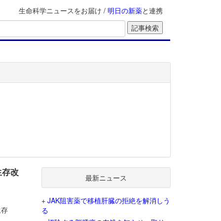
生命科学ニュースをお届け /
明日の新薬
と連携
生存改
最新ニュース
+
JAK阻害薬で移植肝臓の拒絶を解消しう
生存
る