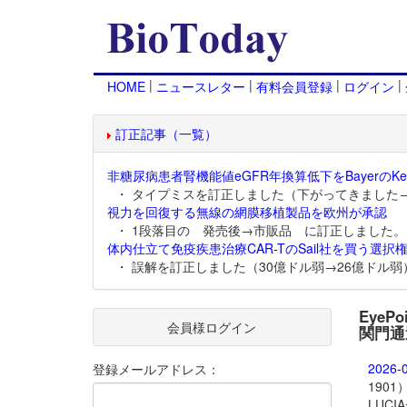
|
|
|
|
HOME
ニュースレター
有料会員登録
ログイン
訂正記事（一覧）
非糖尿病患者腎機能値eGFR年換算低下をBayerのKer
・ タイプミスを訂正しました（下がってきました
視力を回復する無線の網膜移植製品を欧州が承認
・ 1段落目の 発売後→市販品 に訂正しました。
体内仕立て免疫疾患治療CAR-TのSail社を買う選択権
・ 誤解を訂正しました（30億ドル弱→26億ドル弱
EyeP
会員様ログイン
関門通
2026-
登録メールアドレス：
190
LUC