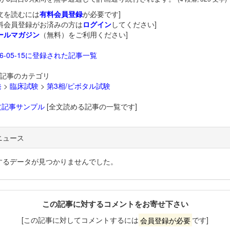
文を読むには
有料会員登録
が必要です]
料会員登録がお済みの方は
ログイン
してください]
ールマガジン
（無料）をご利用ください]
26-05-15に登録された記事一覧
記事のカテゴリ
発
>
臨床試験
>
第3相/ピボタル試験
文記事サンプル
[全文読める記事の一覧です]
ニュース
するデータが見つかりませんでした。
この記事に対するコメントをお寄せ下さい
[この記事に対してコメントするには
会員登録が必要
です]