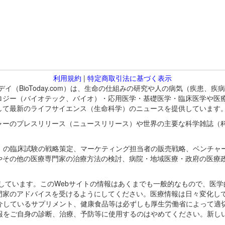
利用規約
|
特定商取引法に基づく表示
バイオトゥデイ（BioToday.com）は、生命の仕組みの研究や人の病気（
ロジー（バイオテック、バイオ）・応用医学・基礎医学・臨床医学や医
して最新のライフサイエンス（生命科学）のニュースを提供しています
ャーのプレスリリース（ニュースリリース）や世界の主要な科学雑誌（
A）の臨床試験の戦略策定、マーケティング担当者の販売戦略、ベンチャ
やその他の医療専門家の治療方法の検討、病院・地域医療・政府の医療
omが保有しています。このWebサイトの情報はあくまでも一般的なもので、
門家のアドバイスを受けるようにしてください。医療情報は日々変化して
紹介しているサプリメント、健康食品等は必ずしも厚生労働省によって適
情報をご自身の診断、治療、予防等に使用するのはやめてください。新し