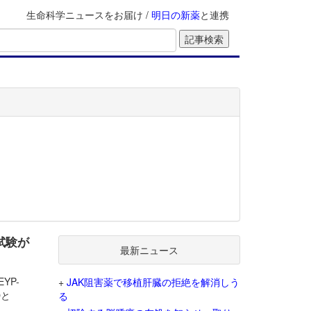
生命科学ニュースをお届け /
明日の新薬
と連携
3試験が
最新ニュース
EYP-
+
JAK阻害薬で移植肝臓の拒絶を解消しう
Oと
る