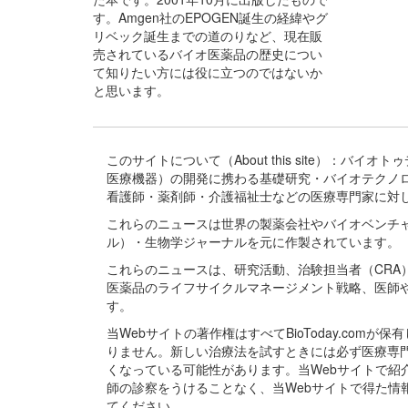
す。Amgen社のEPOGEN誕生の経緯やグ
リベック誕生までの道のりなど、現在販
売されているバイオ医薬品の歴史につい
て知りたい方には役に立つのではないか
と思います。
このサイトについて（About this site）：
医療機器）の開発に携わる基礎研究・バイオテクノ
看護師・薬剤師・介護福祉士などの医療専門家に対
これらのニュースは世界の製薬会社やバイオベンチ
ル）・生物学ジャーナルを元に作製されています。
これらのニュースは、研究活動、治験担当者（CR
医薬品のライフサイクルマネージメント戦略、医師
す。
当Webサイトの著作権はすべてBioToday.c
りません。新しい治療法を試すときには必ず医療専
くなっている可能性があります。当Webサイトで
師の診察をうけることなく、当Webサイトで得た
てください。