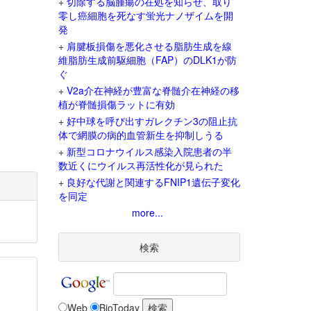
+
切除する脳腫瘍の在処を知らせ、取り
零し癌細胞を死なす蛍光ナノザイムを開
発
+
肩腱板損傷を悪化させる脂肪生成を線
維脂肪生成前駆細胞（FAP）のDLK1が防
ぐ
+
V2a介在神経が豊富な脊髄介在神経の移
植が脊髄損傷ラットに有効
+
好中球を呼び出すガレクチン3の阻止抗
体で網膜の病的血管新生を抑制しうる
+
新型コロナウイルス感染入院患者の半
数近くにウイルス再活性化が見られた
+
良好な代謝と関連するFNIP1遺伝子変化
を同定
more...
検索
Web
BioToday