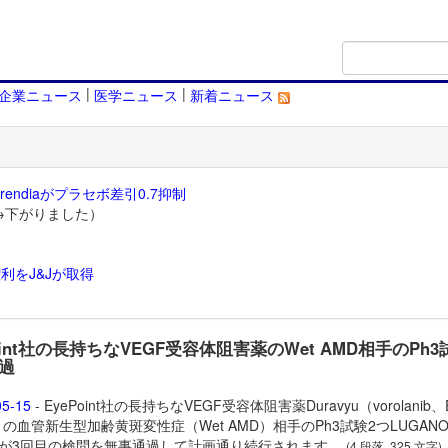
|
|
企業ニュース
医学ニュース
新着ニュース
endiaがプラセボ差引0.7抑制
→下がりました）
利をJ&Jが取得
）
oint社の長持ちなVEGF受容体阻害薬のWet AMD相手のPh
過
05-15
- EyePoint社の長持ちなVEGF受容体阻害薬
Duravyu（vorolanib、
1）の血管新生型加齢黄斑変性症（Wet AMD）相手のPh3試験2つLUGAN
IAが3回目の検問を無事通過して計画通り続行されます。
(4 段落, 325 文字)