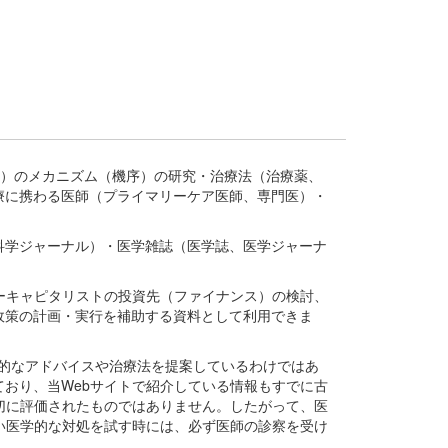
疾患、疾病）のメカニズム（機序）の研究・治療法（治療薬、
療に携わる医師（プライマリーケア医師、専門医）・
。
科学ジャーナル）・医学雑誌（医学誌、医学ジャーナ
ーキャピタリストの投資先（ファイナンス）の検討、
政策の計画・実行を補助する資料として利用できま
医学的なアドバイスや治療法を提案しているわけではあ
おり、当Webサイトで紹介している情報もすでに古
切に評価されたものではありません。したがって、医
い医学的な対処を試す時には、必ず医師の診察を受け