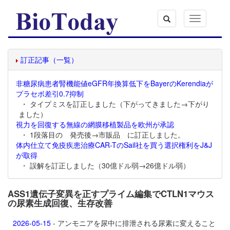
Toggle
navigation
訂正記事（一覧）
非糖尿病患者腎機能値eGFR年換算低下をBayerのKerendiaが
プラセボ差引0.7抑制
・ タイプミスを訂正しました（下がってきました→下がり
ました）
視力を回復する無線の網膜移植製品を欧州が承認
・ 1段落目の 発売後→市販品 に訂正しました。
体内仕立て免疫疾患治療CAR-TのSail社を買う選択権利をJ&J
が取得
・ 誤解を訂正しました（30億ドル弱→26億ドル弱）
ASS1遺伝子変異を正すプライム編集でCTLN1マウス
の尿素生成回復、生存改善
2026-05-15
- アンモニアを尿中に排泄される尿素に変えること