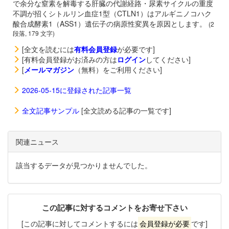
で余分な窒素を解毒する肝臓の代謝経路・尿素サイクルの重度
不調が招くシトルリン血症1型（CTLN1）はアルギニノコハク
酸合成酵素1（ASS1）遺伝子の病原性変異を原因とします。
(2
段落, 179 文字)
[全文を読むには
有料会員登録
が必要です]
[有料会員登録がお済みの方は
ログイン
してください]
[
メールマガジン
（無料）をご利用ください]
2026-05-15に登録された記事一覧
全文記事サンプル
[全文読める記事の一覧です]
関連ニュース
該当するデータが見つかりませんでした。
この記事に対するコメントをお寄せ下さい
[この記事に対してコメントするには
会員登録が必要
です]