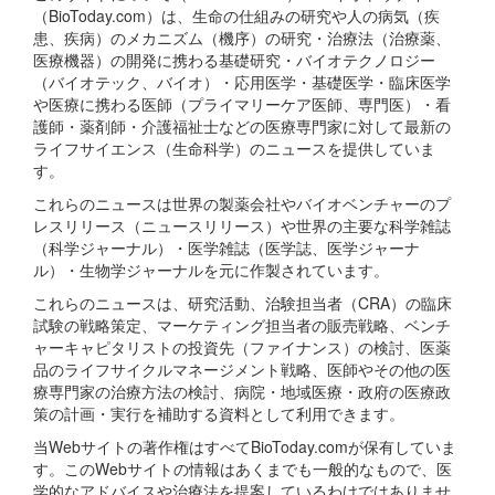
（BioToday.com）は、生命の仕組みの研究や人の病気（疾
患、疾病）のメカニズム（機序）の研究・治療法（治療薬、
医療機器）の開発に携わる基礎研究・バイオテクノロジー
（バイオテック、バイオ）・応用医学・基礎医学・臨床医学
や医療に携わる医師（プライマリーケア医師、専門医）・看
護師・薬剤師・介護福祉士などの医療専門家に対して最新の
ライフサイエンス（生命科学）のニュースを提供していま
す。
これらのニュースは世界の製薬会社やバイオベンチャーのプ
レスリリース（ニュースリリース）や世界の主要な科学雑誌
（科学ジャーナル）・医学雑誌（医学誌、医学ジャーナ
ル）・生物学ジャーナルを元に作製されています。
これらのニュースは、研究活動、治験担当者（CRA）の臨床
試験の戦略策定、マーケティング担当者の販売戦略、ベンチ
ャーキャピタリストの投資先（ファイナンス）の検討、医薬
品のライフサイクルマネージメント戦略、医師やその他の医
療専門家の治療方法の検討、病院・地域医療・政府の医療政
策の計画・実行を補助する資料として利用できます。
当Webサイトの著作権はすべてBioToday.comが保有していま
す。このWebサイトの情報はあくまでも一般的なもので、医
学的なアドバイスや治療法を提案しているわけではありませ