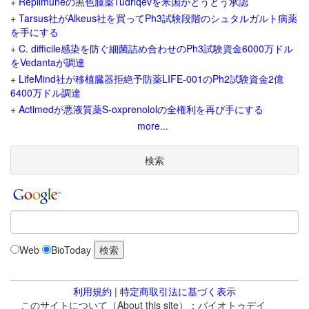
+
Replimuneの黒色腫薬Tudriqevを米国がとうとう承認
+
Tarsus社がAlkeus社を買ってPh3試験段階のシュタルガルト病薬
を手にする
+
C. difficile感染を防ぐ細菌詰め合わせのPh3試験資金6000万ドル
をVedantaが調達
+
LifeMind社が移植臓器拒絶予防薬LIFE-001のPh2試験資金2億
6400万ドル調達
+
Actimedが悪液質薬S-oxprenololの全権利を再び手にする
more...
検索
Web
BioToday
利用規約
|
特定商取引法に基づく表示
このサイトについて（About this site）：バイオトゥデイ