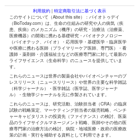
利用規約
|
特定商取引法に基づく表示
このサイトについて（About this site）：バイオトゥデイ
（BioToday.com）は、生命の仕組みの研究や人の病気（疾
患、疾病）のメカニズム（機序）の研究・治療法（治療薬、
医療機器）の開発に携わる基礎研究・バイオテクノロジー
（バイオテック、バイオ）・応用医学・基礎医学・臨床医学
や医療に携わる医師（プライマリーケア医師、専門医）・看
護師・薬剤師・介護福祉士などの医療専門家に対して最新の
ライフサイエンス（生命科学）のニュースを提供していま
す。
これらのニュースは世界の製薬会社やバイオベンチャーのプ
レスリリース（ニュースリリース）や世界の主要な科学雑誌
（科学ジャーナル）・医学雑誌（医学誌、医学ジャーナ
ル）・生物学ジャーナルを元に作製されています。
これらのニュースは、研究活動、治験担当者（CRA）の臨床
試験の戦略策定、マーケティング担当者の販売戦略、ベンチ
ャーキャピタリストの投資先（ファイナンス）の検討、医薬
品のライフサイクルマネージメント戦略、医師やその他の医
療専門家の治療方法の検討、病院・地域医療・政府の医療政
策の計画・実行を補助する資料として利用できます。