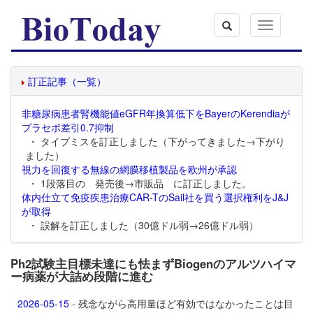
Toggle
navigation
訂正記事（一覧）
非糖尿病患者腎機能値eGFR年換算低下をBayerのKerendiaが
プラセボ差引0.7抑制
・ タイプミスを訂正しました（下がってきました→下がり
ました）
視力を回復する無線の網膜移植製品を欧州が承認
・ 1段落目の 発売後→市販品 に訂正しました。
体内仕立て免疫疾患治療CAR-TのSail社を買う選択権利をJ&J
が取得
・ 誤解を訂正しました（30億ドル弱→26億ドル弱）
Ph2試験主目標未達にも怯まずBiogenのアルツハイマ
ー病薬が大詰め段階に進む
2026-05-15
- 残念ながら高用量ほど有効ではなかったことは目