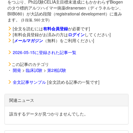
をつぶり、Ph2試験CELIA主目標未達成にもかかわらずBiogen
のタウ標的アルツハイマー病薬
diranersen（ディラネルセン、
BIIB080）が大詰め段階（registrational development）に進み
ます。
(3 段落, 560 文字)
[全文を読むには
有料会員登録
が必要です]
[有料会員登録がお済みの方は
ログイン
してください]
[
メールマガジン
（無料）をご利用ください]
2026-05-15に登録された記事一覧
この記事のカテゴリ
・
開発
>
臨床試験
>
第2相試験
全文記事サンプル
[全文読める記事の一覧です]
関連ニュース
該当するデータが見つかりませんでした。