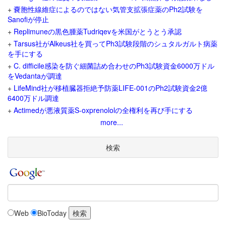
+
嚢胞性線維症によるのではない気管支拡張症薬のPh2試験を
Sanofiが停止
+
Replimuneの黒色腫薬Tudriqevを米国がとうとう承認
+
Tarsus社がAlkeus社を買ってPh3試験段階のシュタルガルト病薬
を手にする
+
C. difficile感染を防ぐ細菌詰め合わせのPh3試験資金6000万ドル
をVedantaが調達
+
LifeMind社が移植臓器拒絶予防薬LIFE-001のPh2試験資金2億
6400万ドル調達
+
Actimedが悪液質薬S-oxprenololの全権利を再び手にする
more...
検索
Web
BioToday