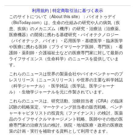
利用規約
|
特定商取引法に基づく表示
このサイトについて（About this site）：バイオトゥデイ
（BioToday.com）は、生命の仕組みの研究や人の病気（疾
患、疾病）のメカニズム（機序）の研究・治療法（治療薬、
医療機器）の開発に携わる基礎研究・バイオテクノロジー
（バイオテック、バイオ）・応用医学・基礎医学・臨床医学
や医療に携わる医師（プライマリーケア医師、専門医）・看
護師・薬剤師・介護福祉士などの医療専門家に対して最新の
ライフサイエンス（生命科学）のニュースを提供していま
す。
これらのニュースは世界の製薬会社やバイオベンチャーのプ
レスリリース（ニュースリリース）や世界の主要な科学雑誌
（科学ジャーナル）・医学雑誌（医学誌、医学ジャーナ
ル）・生物学ジャーナルを元に作製されています。
これらのニュースは、研究活動、治験担当者（CRA）の臨床
試験の戦略策定、マーケティング担当者の販売戦略、ベンチ
ャーキャピタリストの投資先（ファイナンス）の検討、医薬
品のライフサイクルマネージメント戦略、医師やその他の医
療専門家の治療方法の検討、病院・地域医療・政府の医療政
策の計画・実行を補助する資料として利用できます。