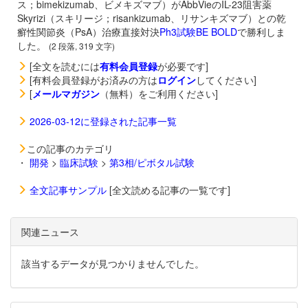
ス；bimekizumab、ビメキズマブ）がAbbVieのIL-23阻害薬
Skyrizi（スキリージ；risankizumab、リサンキズマブ）との乾
癬性関節炎（PsA）治療直接対決
Ph3試験BE BOLD
で勝利しま
した。
(2 段落, 319 文字)
[全文を読むには
有料会員登録
が必要です]
[有料会員登録がお済みの方は
ログイン
してください]
[
メールマガジン
（無料）をご利用ください]
2026-03-12に登録された記事一覧
この記事のカテゴリ
・
開発
>
臨床試験
>
第3相/ピボタル試験
全文記事サンプル
[全文読める記事の一覧です]
関連ニュース
該当するデータが見つかりませんでした。