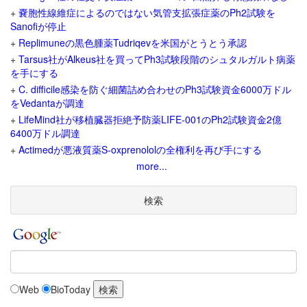
+
嚢胞性線維症によるのではない気管支拡張症薬のPh2試験を
Sanofiが停止
+
Replimuneの黒色腫薬Tudriqevを米国がとうとう承認
+
Tarsus社がAlkeus社を買ってPh3試験段階のシュタルガルト病薬
を手にする
+
C. difficile感染を防ぐ細菌詰め合わせのPh3試験資金6000万ドル
をVedantaが調達
+
LifeMind社が移植臓器拒絶予防薬LIFE-001のPh2試験資金2億
6400万ドル調達
+
Actimedが悪液質薬S-oxprenololの全権利を再び手にする
more...
検索
Web
BioToday