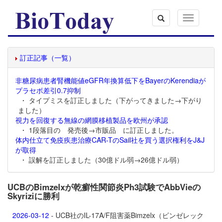
Toggle
navigation
訂正記事（一覧）
非糖尿病患者腎機能値eGFR年換算低下をBayerのKerendiaが
プラセボ差引0.7抑制
・ タイプミスを訂正しました（下がってきました→下がり
ました）
視力を回復する無線の網膜移植製品を欧州が承認
・ 1段落目の 発売後→市販品 に訂正しました。
体内仕立て免疫疾患治療CAR-TのSail社を買う選択権利をJ&J
が取得
・ 誤解を訂正しました（30億ドル弱→26億ドル弱）
UCBのBimzelxが乾癬性関節炎Ph3試験でAbbVieの
Skyriziに勝利
2026-03-12
- UCB社のIL-17A/F阻害薬
Bimzelx（ビンゼレック