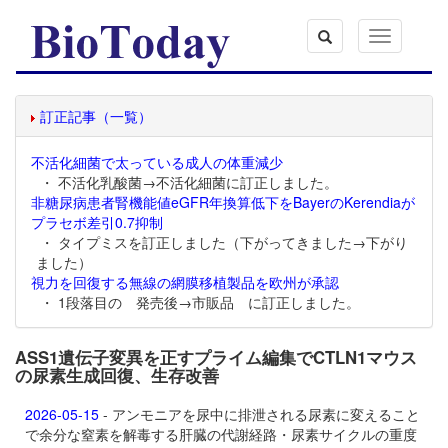
Toggle
navigation
訂正記事（一覧）
不活化細菌で太っている成人の体重減少
・ 不活化乳酸菌→不活化細菌に訂正しました。
非糖尿病患者腎機能値eGFR年換算低下をBayerのKerendiaが
プラセボ差引0.7抑制
・ タイプミスを訂正しました（下がってきました→下がり
ました）
視力を回復する無線の網膜移植製品を欧州が承認
・ 1段落目の 発売後→市販品 に訂正しました。
ASS1遺伝子変異を正すプライム編集でCTLN1マウス
の尿素生成回復、生存改善
2026-05-15
- アンモニアを尿中に排泄される尿素に変えること
で余分な窒素を解毒する肝臓の代謝経路・尿素サイクルの重度