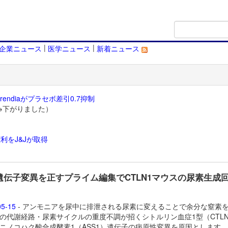
|
|
企業ニュース
医学ニュース
新着ニュース
endiaがプラセボ差引0.7抑制
→下がりました）
利をJ&Jが取得
）
1遺伝子変異を正すプライム編集でCTLN1マウスの尿素生成
05-15
- アンモニアを尿中に排泄される尿素に変えることで余分な窒素
の代謝経路・尿素サイクルの重度不調が招くシトルリン血症1型（CTLN
ニノコハク酸合成酵素1（ASS1）遺伝子の病原性変異を原因とします