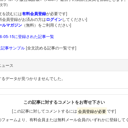
 文字)
文を読むには
有料会員登録
が必要です]
料会員登録がお済みの方は
ログイン
してください]
ールマガジン
（無料）をご利用ください]
26-05-15に登録された記事一覧
文記事サンプル
[全文読める記事の一覧です]
ニュース
するデータが見つかりませんでした。
この記事に対するコメントをお寄せ下さい
[この記事に対してコメントするには
会員登録が必要
です]
のフォームより、有料会員または無料メール会員のいずれかに登録して