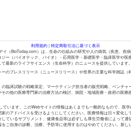
利用規約
|
特定商取引法に基づく表示
バイオトゥデイ（BioToday.com）は、生命の仕組みの研究や人の病気（
ロジー（バイオテック、バイオ）・応用医学・基礎医学・臨床医学や医
して最新のライフサイエンス（生命科学）のニュースを提供しています
ャーのプレスリリース（ニュースリリース）や世界の主要な科学雑誌（
A）の臨床試験の戦略策定、マーケティング担当者の販売戦略、ベンチャ
やその他の医療専門家の治療方法の検討、病院・地域医療・政府の医療
omが保有しています。このWebサイトの情報はあくまでも一般的なもので、
門家のアドバイスを受けるようにしてください。医療情報は日々変化して
紹介しているサプリメント、健康食品等は必ずしも厚生労働省によって適
情報をご自身の診断、治療、予防等に使用するのはやめてください。新し