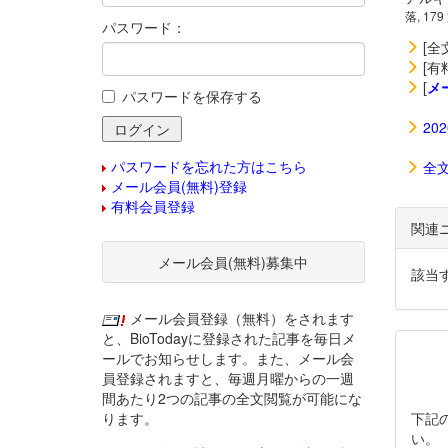
落, 179
パスワード：
[全
[有
[
メ
パスワードを保存する
20
パスワードを忘れた方はこちら
全
メール会員(無料)登録
有料会員登録
関連
メール会員(無料)募集中
該当
メール会員登録（無料）をされます
と、BioTodayに登録された記事を毎日メ
ールでお知らせします。また、メール会
員登録されますと、毎週月曜からの一週
間あたり2つの記事の全文閲覧が可能にな
ります。
下記
い。