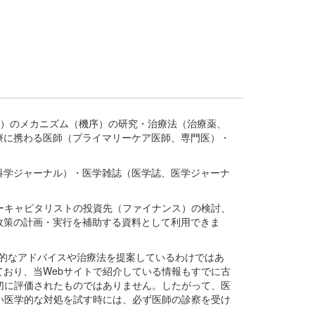
疾患、疾病）のメカニズム（機序）の研究・治療法（治療薬、
療に携わる医師（プライマリーケア医師、専門医）・
。
科学ジャーナル）・医学雑誌（医学誌、医学ジャーナ
ーキャピタリストの投資先（ファイナンス）の検討、
政策の計画・実行を補助する資料として利用できま
医学的なアドバイスや治療法を提案しているわけではあ
おり、当Webサイトで紹介している情報もすでに古
切に評価されたものではありません。したがって、医
い医学的な対処を試す時には、必ず医師の診察を受け