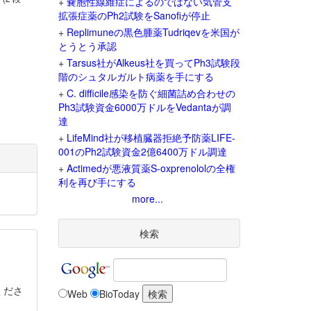
+
嚢胞性線維症によるのではない気管支
拡張症薬のPh2試験をSanofiが停止
+
Replimuneの黒色腫薬Tudriqevを米国が
とうとう承認
+
Tarsus社がAlkeus社を買ってPh3試験段
階のシュタルガルト病薬を手にする
+
C. difficile感染を防ぐ細菌詰め合わせの
Ph3試験資金6000万ドルをVedantaが調
達
+
LifeMind社が移植臓器拒絶予防薬LIFE-
001のPh2試験資金2億6400万ドル調達
+
Actimedが悪液質薬S-oxprenololの全権
利を再び手にする
more...
検索
くださ
Web
BioToday