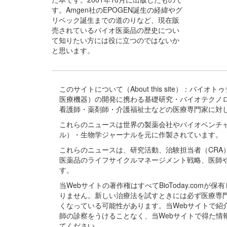
す。Amgen社のEPOGEN誕生の経緯やグ
リベック誕生までの道のりなど、現在販
売されているバイオ医薬品の歴史につい
て知りたい方には役に立つのではないか
と思います。
このサイトについて（About this site）：
医療機器）の開発に携わる基礎研究・バイオテクノ
看護師・薬剤師・介護福祉士などの医療専門家に対
これらのニュースは世界の製薬会社やバイオベンチ
ル）・生物学ジャーナルを元に作製されています。
これらのニュースは、研究活動、治験担当者（CR
医薬品のライフサイクルマネージメント戦略、医師
す。
当Webサイトの著作権はすべてBioToday.c
りません。新しい治療法を試すときには必ず医療専
くなっている可能性があります。当Webサイトで
師の診察をうけることなく、当Webサイトで得た
てください。