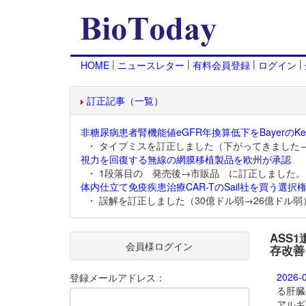
|
|
|
|
HOME
ニュースレター
有料会員登録
ログイン
訂正記事（一覧）
非糖尿病患者腎機能値eGFR年換算低下をBayerのKer
・ タイプミスを訂正しました（下がってきました
視力を回復する無線の網膜移植製品を欧州が承認
・ 1段落目の 発売後→市販品 に訂正しました。
体内仕立て免疫疾患治療CAR-TのSail社を買う選択権
・ 誤解を訂正しました（30億ドル弱→26億ドル弱
ASS
会員様ログイン
存改善
2026-
登録メールアドレス：
る肝臓
アルギ