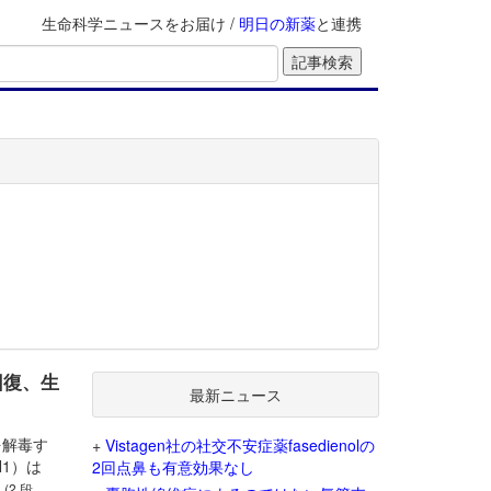
生命科学ニュースをお届け /
明日の新薬
と連携
回復、生
最新ニュース
を解毒す
+
Vistagen社の社交不安症薬fasedienolの
1）は
2回点鼻も有意効果なし
。
(2 段