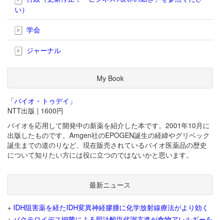
い）
学会
ジャーナル
My Book
「バイオ・トゥデイ」
NTT出版 | 1600円
バイオを応用して開発中の新薬を紹介した本です。2001年10月に
出版したものです。Amgen社のEPOGEN誕生の経緯やグリベック
誕生までの道のりなど、現在販売されているバイオ医薬品の歴史
について知りたい方には役に立つのではないかと思います。
最新ニュース
+
IDH阻害薬を経たIDH変異神経膠腫に化学放射線療法がより効く
+
バクテロイデス細菌による胆汁酸塩代謝亢進が食物アレルギーを