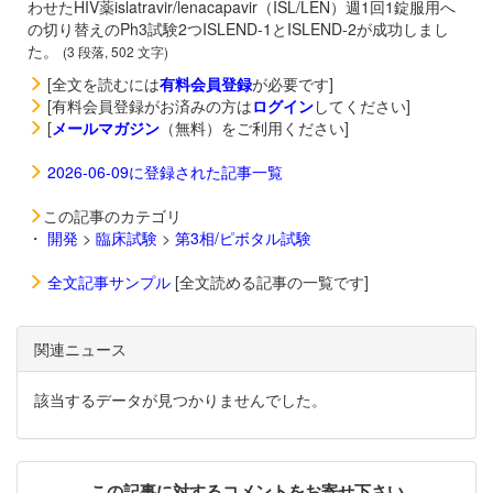
わせたHIV薬
islatravir/
lenacapavir（
ISL/LEN）週1回1錠服用へ
の切り替えのPh3試験2つISLEND-1とISLEND-2が成功しまし
た。
(3 段落, 502 文字)
[全文を読むには
有料会員登録
が必要です]
[有料会員登録がお済みの方は
ログイン
してください]
[
メールマガジン
（無料）をご利用ください]
2026-06-09に登録された記事一覧
この記事のカテゴリ
・
開発
>
臨床試験
>
第3相/ピボタル試験
全文記事サンプル
[全文読める記事の一覧です]
関連ニュース
該当するデータが見つかりませんでした。
この記事に対するコメントをお寄せ下さい