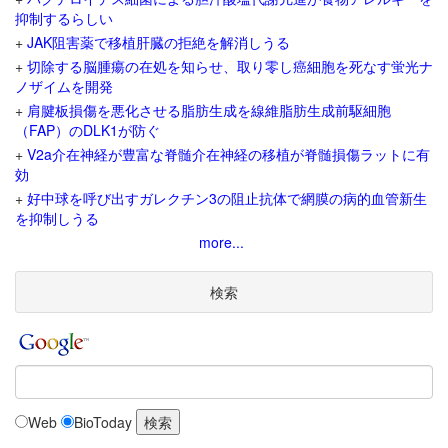
抑制するらしい
+
JAK阻害薬で移植肝臓の拒絶を解消しうる
+
切除する脳腫瘍の在処を知らせ、取り零し癌細胞を死なす蛍光ナ
ノザイムを開発
+
肩腱板損傷を悪化させる脂肪生成を線維脂肪生成前駆細胞
（FAP）のDLK1が防ぐ
+
V2a介在神経が豊富な脊髄介在神経の移植が脊髄損傷ラットに有
効
+
好中球を呼び出すガレクチン3の阻止抗体で網膜の病的血管新生
を抑制しうる
more...
検索
Web
BioToday