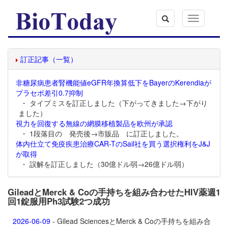
Toggle
navigation
訂正記事（一覧）
非糖尿病患者腎機能値eGFR年換算低下をBayerのKerendiaが
プラセボ差引0.7抑制
・ タイプミスを訂正しました（下がってきました→下がり
ました）
視力を回復する無線の網膜移植製品を欧州が承認
・ 1段落目の 発売後→市販品 に訂正しました。
体内仕立て免疫疾患治療CAR-TのSail社を買う選択権利をJ&J
が取得
・ 誤解を訂正しました（30億ドル弱→26億ドル弱）
GileadとMerck & Coの手持ちを組み合わせたHIV薬週1
回1錠服用Ph3試験2つ成功
2026-06-09
- Gilead SciencesとMerck & Coの手持ちを組み合