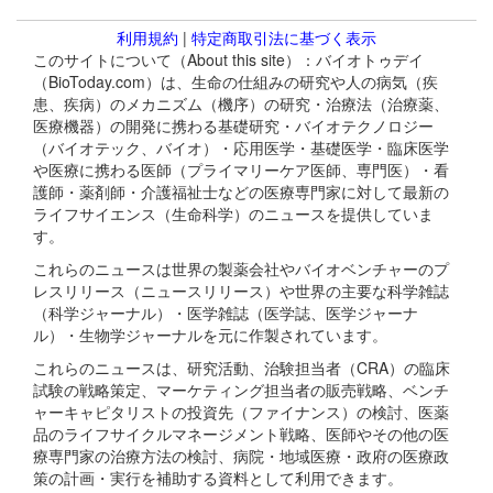
利用規約
|
特定商取引法に基づく表示
このサイトについて（About this site）：バイオトゥデイ
（BioToday.com）は、生命の仕組みの研究や人の病気（疾
患、疾病）のメカニズム（機序）の研究・治療法（治療薬、
医療機器）の開発に携わる基礎研究・バイオテクノロジー
（バイオテック、バイオ）・応用医学・基礎医学・臨床医学
や医療に携わる医師（プライマリーケア医師、専門医）・看
護師・薬剤師・介護福祉士などの医療専門家に対して最新の
ライフサイエンス（生命科学）のニュースを提供していま
す。
これらのニュースは世界の製薬会社やバイオベンチャーのプ
レスリリース（ニュースリリース）や世界の主要な科学雑誌
（科学ジャーナル）・医学雑誌（医学誌、医学ジャーナ
ル）・生物学ジャーナルを元に作製されています。
これらのニュースは、研究活動、治験担当者（CRA）の臨床
試験の戦略策定、マーケティング担当者の販売戦略、ベンチ
ャーキャピタリストの投資先（ファイナンス）の検討、医薬
品のライフサイクルマネージメント戦略、医師やその他の医
療専門家の治療方法の検討、病院・地域医療・政府の医療政
策の計画・実行を補助する資料として利用できます。