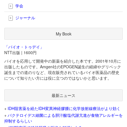
学会
ジャーナル
My Book
「バイオ・トゥデイ」
NTT出版 | 1600円
バイオを応用して開発中の新薬を紹介した本です。2001年10月に
出版したものです。Amgen社のEPOGEN誕生の経緯やグリベック
誕生までの道のりなど、現在販売されているバイオ医薬品の歴史
について知りたい方には役に立つのではないかと思います。
最新ニュース
+
IDH阻害薬を経たIDH変異神経膠腫に化学放射線療法がより効く
+
バクテロイデス細菌による胆汁酸塩代謝亢進が食物アレルギーを
抑制するらしい