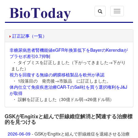
Toggle
navigation
訂正記事（一覧）
非糖尿病患者腎機能値eGFR年換算低下をBayerのKerendiaが
プラセボ差引0.7抑制
・ タイプミスを訂正しました（下がってきました→下がり
ました）
視力を回復する無線の網膜移植製品を欧州が承認
・ 1段落目の 発売後→市販品 に訂正しました。
体内仕立て免疫疾患治療CAR-TのSail社を買う選択権利をJ&J
が取得
・ 誤解を訂正しました（30億ドル弱→26億ドル弱）
GSKがEngitixと組んで肝線維症解消と関連する治療標
的を見つける
2026-06-09
- GSKがEngitixと組んで肝線維症を退縮させる治療