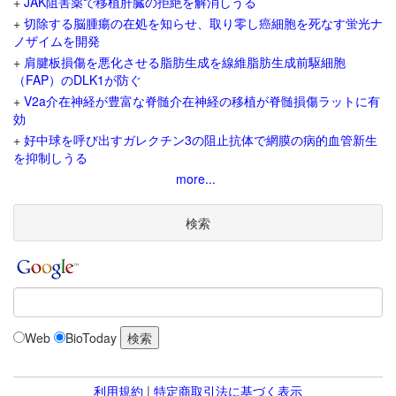
+
JAK阻害薬で移植肝臓の拒絶を解消しうる
+
切除する脳腫瘍の在処を知らせ、取り零し癌細胞を死なす蛍光ナ
ノザイムを開発
+
肩腱板損傷を悪化させる脂肪生成を線維脂肪生成前駆細胞
（FAP）のDLK1が防ぐ
+
V2a介在神経が豊富な脊髄介在神経の移植が脊髄損傷ラットに有
効
+
好中球を呼び出すガレクチン3の阻止抗体で網膜の病的血管新生
を抑制しうる
more...
検索
Web
BioToday
利用規約
|
特定商取引法に基づく表示