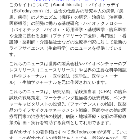
このサイトについて（About this site）：バイオトゥデイ
（BioToday.com）は、生命の仕組みの研究や人の病気（疾
患、疾病）のメカニズム（機序）の研究・治療法（治療薬、
医療機器）の開発に携わる基礎研究・バイオテクノロジー
（バイオテック、バイオ）・応用医学・基礎医学・臨床医学
や医療に携わる医師（プライマリーケア医師、専門医）・看
護師・薬剤師・介護福祉士などの医療専門家に対して最新の
ライフサイエンス（生命科学）のニュースを提供していま
す。
これらのニュースは世界の製薬会社やバイオベンチャーのプ
レスリリース（ニュースリリース）や世界の主要な科学雑誌
（科学ジャーナル）・医学雑誌（医学誌、医学ジャーナ
ル）・生物学ジャーナルを元に作製されています。
これらのニュースは、研究活動、治験担当者（CRA）の臨床
試験の戦略策定、マーケティング担当者の販売戦略、ベンチ
ャーキャピタリストの投資先（ファイナンス）の検討、医薬
品のライフサイクルマネージメント戦略、医師やその他の医
療専門家の治療方法の検討、病院・地域医療・政府の医療政
策の計画・実行を補助する資料として利用できます。
当Webサイトの著作権はすべてBioToday.comが保有していま
す。このWebサイトの情報はあくまでも一般的なもので、医