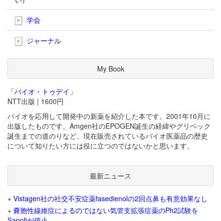
学会
ジャーナル
My Book
「バイオ・トゥデイ」
NTT出版 | 1600円
バイオを応用して開発中の新薬を紹介した本です。2001年10月に
出版したものです。Amgen社のEPOGEN誕生の経緯やグリベック
誕生までの道のりなど、現在販売されているバイオ医薬品の歴史
について知りたい方には役に立つのではないかと思います。
最新ニュース
+
Vistagen社の社交不安症薬fasedienolの2回点鼻も有意効果なし
+
嚢胞性線維症によるのではない気管支拡張症薬のPh2試験を
Sanofiが停止