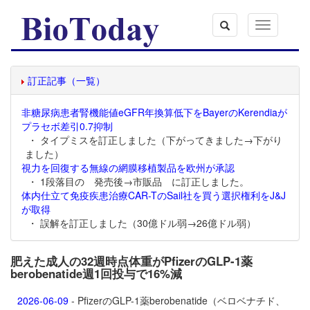
Toggle
navigation
訂正記事（一覧）
非糖尿病患者腎機能値eGFR年換算低下をBayerのKerendiaが
プラセボ差引0.7抑制
・ タイプミスを訂正しました（下がってきました→下がり
ました）
視力を回復する無線の網膜移植製品を欧州が承認
・ 1段落目の 発売後→市販品 に訂正しました。
体内仕立て免疫疾患治療CAR-TのSail社を買う選択権利をJ&J
が取得
・ 誤解を訂正しました（30億ドル弱→26億ドル弱）
肥えた成人の32週時点体重がPfizerのGLP-1薬
berobenatide週1回投与で16%減
2026-06-09
- PfizerのGLP-1薬
berobenatide（ベロベナチド、