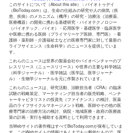
このサイトについて（About this site）：バイオトゥデイ
（BioToday.com）は、生命の仕組みの研究や人の病気（疾
患、疾病）のメカニズム（機序）の研究・治療法（治療薬、
医療機器）の開発に携わる基礎研究・バイオテクノロジー
（バイオテック、バイオ）・応用医学・基礎医学・臨床医学
や医療に携わる医師（プライマリーケア医師、専門医）・看
護師・薬剤師・介護福祉士などの医療専門家に対して最新の
ライフサイエンス（生命科学）のニュースを提供していま
す。
これらのニュースは世界の製薬会社やバイオベンチャーのプ
レスリリース（ニュースリリース）や世界の主要な科学雑誌
（科学ジャーナル）・医学雑誌（医学誌、医学ジャーナ
ル）・生物学ジャーナルを元に作製されています。
これらのニュースは、研究活動、治験担当者（CRA）の臨床
試験の戦略策定、マーケティング担当者の販売戦略、ベンチ
ャーキャピタリストの投資先（ファイナンス）の検討、医薬
品のライフサイクルマネージメント戦略、医師やその他の医
療専門家の治療方法の検討、病院・地域医療・政府の医療政
策の計画・実行を補助する資料として利用できます。
当Webサイトの著作権はすべてBioToday.comが保有していま
す。このWebサイトの情報はあくまでも一般的なもので、医