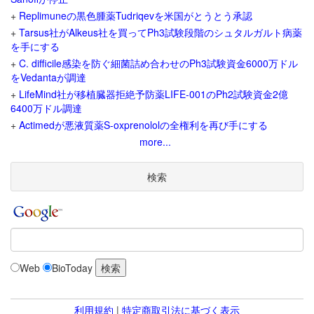
+
Replimuneの黒色腫薬Tudriqevを米国がとうとう承認
+
Tarsus社がAlkeus社を買ってPh3試験段階のシュタルガルト病薬
を手にする
+
C. difficile感染を防ぐ細菌詰め合わせのPh3試験資金6000万ドル
をVedantaが調達
+
LifeMind社が移植臓器拒絶予防薬LIFE-001のPh2試験資金2億
6400万ドル調達
+
Actimedが悪液質薬S-oxprenololの全権利を再び手にする
more...
検索
Web
BioToday
利用規約
|
特定商取引法に基づく表示