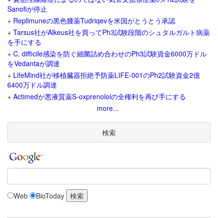
Sanofiが停止
+
Replimuneの黒色腫薬Tudriqevを米国がとうとう承認
+
Tarsus社がAlkeus社を買ってPh3試験段階のシュタルガルト病薬
を手にする
+
C. difficile感染を防ぐ細菌詰め合わせのPh3試験資金6000万ドル
をVedantaが調達
+
LifeMind社が移植臓器拒絶予防薬LIFE-001のPh2試験資金2億
6400万ドル調達
+
Actimedが悪液質薬S-oxprenololの全権利を再び手にする
more...
検索
Web
BioToday