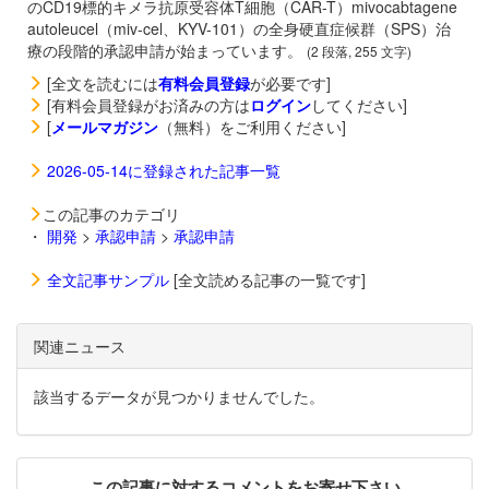
のCD19標的キメラ抗原受容体T細胞（CAR-T）
mivocabtagene
autoleucel（miv-cel、KYV-101）の全身硬直症候群（SPS）治
療の段階的承認申請が始まっています。
(2 段落, 255 文字)
[全文を読むには
有料会員登録
が必要です]
[有料会員登録がお済みの方は
ログイン
してください]
[
メールマガジン
（無料）をご利用ください]
2026-05-14に登録された記事一覧
この記事のカテゴリ
・
開発
>
承認申請
>
承認申請
全文記事サンプル
[全文読める記事の一覧です]
関連ニュース
該当するデータが見つかりませんでした。
この記事に対するコメントをお寄せ下さい