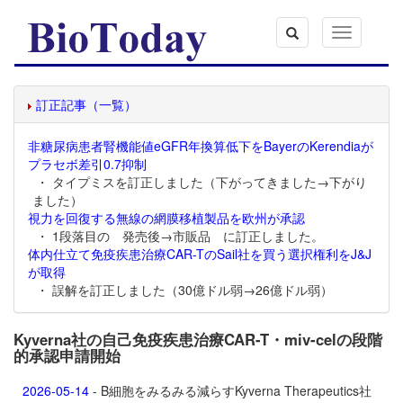
Toggle
navigation
訂正記事（一覧）
非糖尿病患者腎機能値eGFR年換算低下をBayerのKerendiaが
プラセボ差引0.7抑制
・ タイプミスを訂正しました（下がってきました→下がり
ました）
視力を回復する無線の網膜移植製品を欧州が承認
・ 1段落目の 発売後→市販品 に訂正しました。
体内仕立て免疫疾患治療CAR-TのSail社を買う選択権利をJ&J
が取得
・ 誤解を訂正しました（30億ドル弱→26億ドル弱）
Kyverna社の自己免疫疾患治療CAR-T・miv-celの段階
的承認申請開始
2026-05-14
- B細胞をみるみる減らすKyverna Therapeutics社