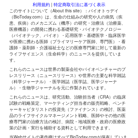
利用規約
|
特定商取引法に基づく表示
このサイトについて（About this site）：バイオトゥデイ
（BioToday.com）は、生命の仕組みの研究や人の病気（疾
患、疾病）のメカニズム（機序）の研究・治療法（治療薬、
医療機器）の開発に携わる基礎研究・バイオテクノロジー
（バイオテック、バイオ）・応用医学・基礎医学・臨床医学
や医療に携わる医師（プライマリーケア医師、専門医）・看
護師・薬剤師・介護福祉士などの医療専門家に対して最新の
ライフサイエンス（生命科学）のニュースを提供していま
す。
これらのニュースは世界の製薬会社やバイオベンチャーのプ
レスリリース（ニュースリリース）や世界の主要な科学雑誌
（科学ジャーナル）・医学雑誌（医学誌、医学ジャーナ
ル）・生物学ジャーナルを元に作製されています。
これらのニュースは、研究活動、治験担当者（CRA）の臨床
試験の戦略策定、マーケティング担当者の販売戦略、ベンチ
ャーキャピタリストの投資先（ファイナンス）の検討、医薬
品のライフサイクルマネージメント戦略、医師やその他の医
療専門家の治療方法の検討、病院・地域医療・政府の医療政
策の計画・実行を補助する資料として利用できます。
当Webサイトの著作権はすべてBioToday.comが保有していま