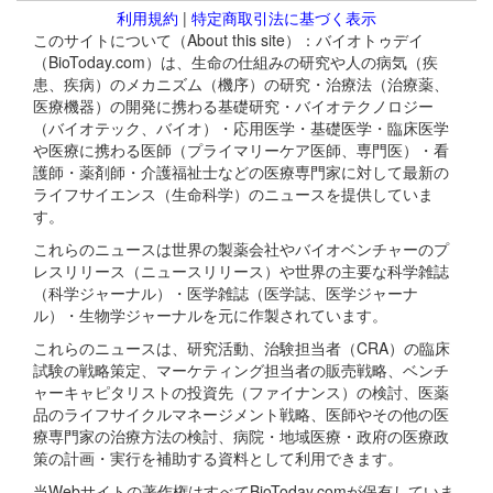
利用規約
|
特定商取引法に基づく表示
このサイトについて（About this site）：バイオトゥデイ
（BioToday.com）は、生命の仕組みの研究や人の病気（疾
患、疾病）のメカニズム（機序）の研究・治療法（治療薬、
医療機器）の開発に携わる基礎研究・バイオテクノロジー
（バイオテック、バイオ）・応用医学・基礎医学・臨床医学
や医療に携わる医師（プライマリーケア医師、専門医）・看
護師・薬剤師・介護福祉士などの医療専門家に対して最新の
ライフサイエンス（生命科学）のニュースを提供していま
す。
これらのニュースは世界の製薬会社やバイオベンチャーのプ
レスリリース（ニュースリリース）や世界の主要な科学雑誌
（科学ジャーナル）・医学雑誌（医学誌、医学ジャーナ
ル）・生物学ジャーナルを元に作製されています。
これらのニュースは、研究活動、治験担当者（CRA）の臨床
試験の戦略策定、マーケティング担当者の販売戦略、ベンチ
ャーキャピタリストの投資先（ファイナンス）の検討、医薬
品のライフサイクルマネージメント戦略、医師やその他の医
療専門家の治療方法の検討、病院・地域医療・政府の医療政
策の計画・実行を補助する資料として利用できます。
当Webサイトの著作権はすべてBioToday.comが保有していま