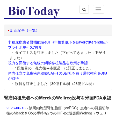
Toggle
navigation
訂正記事（一覧）
非糖尿病患者腎機能値eGFR年換算低下をBayerのKerendiaが
プラセボ差引0.7抑制
・ タイプミスを訂正しました（下がってきました→下がり
ました）
視力を回復する無線の網膜移植製品を欧州が承認
・ 1段落目の 発売後→市販品 に訂正しました。
体内仕立て免疫疾患治療CAR-TのSail社を買う選択権利をJ&J
が取得
・ 誤解を訂正しました（30億ドル弱→26億ドル弱）
腎癌術後患者へのMerckのWelireg投与を米国FDA承認
2026-06-16
- 淡明細胞型腎細胞癌（ccRCC）患者への腎臓切除
後のMerck & Coの手持ち2つのHIF-2α阻害薬
Welireg（ウェリ