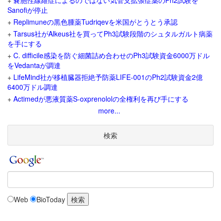
+
嚢胞性線維症によるのではない気管支拡張症薬のPh2試験を
Sanofiが停止
+
Replimuneの黒色腫薬Tudriqevを米国がとうとう承認
+
Tarsus社がAlkeus社を買ってPh3試験段階のシュタルガルト病薬
を手にする
+
C. difficile感染を防ぐ細菌詰め合わせのPh3試験資金6000万ドル
をVedantaが調達
+
LifeMind社が移植臓器拒絶予防薬LIFE-001のPh2試験資金2億
6400万ドル調達
+
Actimedが悪液質薬S-oxprenololの全権利を再び手にする
more...
検索
Web
BioToday