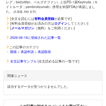
レグ；belzutifan、ベルズチファン）と抗PD-1薬
Keytruda（キ
イトルーダ；pembrolizumab）併用を米国FDAが承認しまし
た。
(3 段落, 592 文字)
[全文を読むには
有料会員登録
が必要です]
[有料会員登録がお済みの方は
ログイン
してください]
[
メールマガジン
（無料）をご利用ください]
2026-06-16に登録された記事一覧
この記事のカテゴリ
・
開発
>
承認申請
>
承認取得
全文記事サンプル
[全文読める記事の一覧です]
関連ニュース
該当するデータが見つかりませんでした。