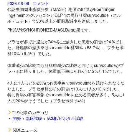
2026-06-09
|
コメント
代謝失調関連脂肪肝炎（MASH）患者の84％がBoehringer
IngelheimのグルカゴンとGLP-1の両取り薬
survodutide（スル
ボデュチド）で30%以上の肝脂肪減少を達成しました。
Ph3試験SYNCHRONIZE-MASLDの結果です。
プラセボ群で肝脂肪が30%以上減少した患者の割合は24％でし
た。肝脂肪の減少率は
survodutide群59%（58.7%）、プラセボ
群10%（9.5%）でした。
体重減少の比較でも肝脂肪減少の比較と同じく
survodutideがプ
ラセボに勝りました。体重低下率はそれぞれ12%と1%でした。
4人に1人ほどの23%は有害事象で
survodutideを続けられなくな
りました。プラセボ群のその割合は10人に1人の10%でした。
特に胃腸の有害事象で
survodutideを止める患者が多く、5人に1
人の20%がそうでした（プラセボ群は4%）
この記事のカテゴリ
・
開発
>
臨床試験
>
第3相/ピボタル試験
関連ニュース