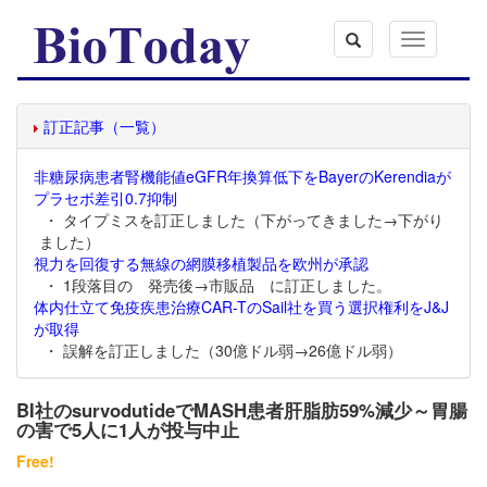
Toggle
navigation
訂正記事（一覧）
非糖尿病患者腎機能値eGFR年換算低下をBayerのKerendiaが
プラセボ差引0.7抑制
・ タイプミスを訂正しました（下がってきました→下がり
ました）
視力を回復する無線の網膜移植製品を欧州が承認
・ 1段落目の 発売後→市販品 に訂正しました。
体内仕立て免疫疾患治療CAR-TのSail社を買う選択権利をJ&J
が取得
・ 誤解を訂正しました（30億ドル弱→26億ドル弱）
BI社のsurvodutideでMASH患者肝脂肪59%減少～胃腸
の害で5人に1人が投与中止
Free!