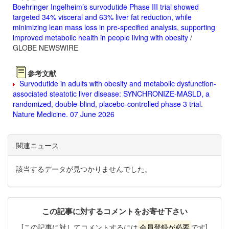
Boehringer Ingelheim’s survodutide Phase III trial showed
targeted 34% visceral and 63% liver fat reduction, while
minimizing lean mass loss in pre-specified analysis, supporting
improved metabolic health in people living with obesity
/
GLOBE NEWSWIRE
参考文献
Survodutide in adults with obesity and metabolic dysfunction-
associated steatotic liver disease: SYNCHRONIZE-MASLD, a
randomized, double-blind, placebo-controlled phase 3 trial.
Nature Medicine. 07 June 2026
関連ニュース
該当するデータが見つかりませんでした。
この記事に対するコメントをお寄せ下さい
[この記事に対してコメントするには
会員登録が必要
です]