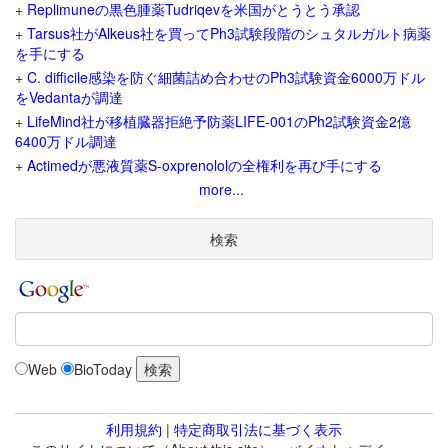
+
Replimuneの黒色腫薬Tudriqevを米国がとうとう承認
+
Tarsus社がAlkeus社を買ってPh3試験段階のシュタルガルト病薬
を手にする
+
C. difficile感染を防ぐ細菌詰め合わせのPh3試験資金6000万ドル
をVedantaが調達
+
LifeMind社が移植臓器拒絶予防薬LIFE-001のPh2試験資金2億
6400万ドル調達
+
Actimedが悪液質薬S-oxprenololの全権利を再び手にする
more...
検索
Web
BioToday
利用規約
|
特定商取引法に基づく表示