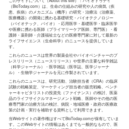
このサイトについて（About this site）：バイオトゥデイ
（BioToday.com）は、生命の仕組みの研究や人の病気（疾
患、疾病）のメカニズム（機序）の研究・治療法（治療薬、
医療機器）の開発に携わる基礎研究・バイオテクノロジー
（バイオテック、バイオ）・応用医学・基礎医学・臨床医学
や医療に携わる医師（プライマリーケア医師、専門医）・看
護師・薬剤師・介護福祉士などの医療専門家に対して最新の
ライフサイエンス（生命科学）のニュースを提供していま
す。
これらのニュースは世界の製薬会社やバイオベンチャーのプ
レスリリース（ニュースリリース）や世界の主要な科学雑誌
（科学ジャーナル）・医学雑誌（医学誌、医学ジャーナ
ル）・生物学ジャーナルを元に作製されています。
これらのニュースは、研究活動、治験担当者（CRA）の臨床
試験の戦略策定、マーケティング担当者の販売戦略、ベンチ
ャーキャピタリストの投資先（ファイナンス）の検討、医薬
品のライフサイクルマネージメント戦略、医師やその他の医
療専門家の治療方法の検討、病院・地域医療・政府の医療政
策の計画・実行を補助する資料として利用できます。
当Webサイトの著作権はすべてBioToday.comが保有していま
す。このWebサイトの情報はあくまでも一般的なもので、医