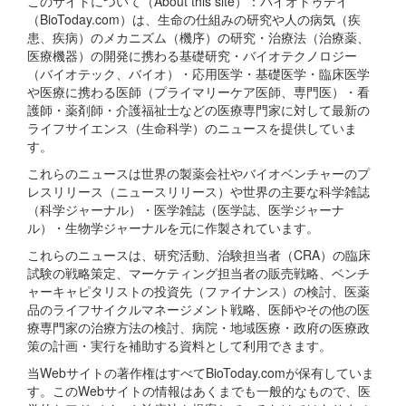
このサイトについて（About this site）：バイオトゥデイ
（BioToday.com）は、生命の仕組みの研究や人の病気（疾
患、疾病）のメカニズム（機序）の研究・治療法（治療薬、
医療機器）の開発に携わる基礎研究・バイオテクノロジー
（バイオテック、バイオ）・応用医学・基礎医学・臨床医学
や医療に携わる医師（プライマリーケア医師、専門医）・看
護師・薬剤師・介護福祉士などの医療専門家に対して最新の
ライフサイエンス（生命科学）のニュースを提供していま
す。
これらのニュースは世界の製薬会社やバイオベンチャーのプ
レスリリース（ニュースリリース）や世界の主要な科学雑誌
（科学ジャーナル）・医学雑誌（医学誌、医学ジャーナ
ル）・生物学ジャーナルを元に作製されています。
これらのニュースは、研究活動、治験担当者（CRA）の臨床
試験の戦略策定、マーケティング担当者の販売戦略、ベンチ
ャーキャピタリストの投資先（ファイナンス）の検討、医薬
品のライフサイクルマネージメント戦略、医師やその他の医
療専門家の治療方法の検討、病院・地域医療・政府の医療政
策の計画・実行を補助する資料として利用できます。
当Webサイトの著作権はすべてBioToday.comが保有していま
す。このWebサイトの情報はあくまでも一般的なもので、医