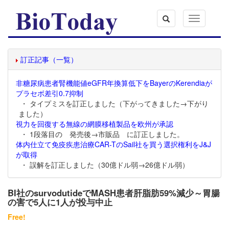
Toggle
navigation
訂正記事（一覧）
非糖尿病患者腎機能値eGFR年換算低下をBayerのKerendiaが
プラセボ差引0.7抑制
・ タイプミスを訂正しました（下がってきました→下がり
ました）
視力を回復する無線の網膜移植製品を欧州が承認
・ 1段落目の 発売後→市販品 に訂正しました。
体内仕立て免疫疾患治療CAR-TのSail社を買う選択権利をJ&J
が取得
・ 誤解を訂正しました（30億ドル弱→26億ドル弱）
BI社のsurvodutideでMASH患者肝脂肪59%減少～胃腸
の害で5人に1人が投与中止
Free!