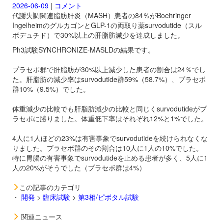
2026-06-09
|
コメント
代謝失調関連脂肪肝炎（MASH）患者の84％がBoehringer
IngelheimのグルカゴンとGLP-1の両取り薬
survodutide（スル
ボデュチド）で30%以上の肝脂肪減少を達成しました。
Ph3試験SYNCHRONIZE-MASLDの結果です。
プラセボ群で肝脂肪が30%以上減少した患者の割合は24％でし
た。肝脂肪の減少率は
survodutide群59%（58.7%）、プラセボ
群10%（9.5%）でした。
体重減少の比較でも肝脂肪減少の比較と同じく
survodutideがプ
ラセボに勝りました。体重低下率はそれぞれ12%と1%でした。
4人に1人ほどの23%は有害事象で
survodutideを続けられなくな
りました。プラセボ群のその割合は10人に1人の10%でした。
特に胃腸の有害事象で
survodutideを止める患者が多く、5人に1
人の20%がそうでした（プラセボ群は4%）
この記事のカテゴリ
・
開発
>
臨床試験
>
第3相/ピボタル試験
関連ニュース