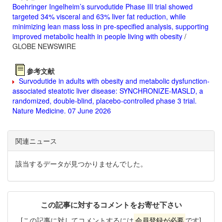
Boehringer Ingelheim’s survodutide Phase III trial showed
targeted 34% visceral and 63% liver fat reduction, while
minimizing lean mass loss in pre-specified analysis, supporting
improved metabolic health in people living with obesity
/
GLOBE NEWSWIRE
参考文献
Survodutide in adults with obesity and metabolic dysfunction-
associated steatotic liver disease: SYNCHRONIZE-MASLD, a
randomized, double-blind, placebo-controlled phase 3 trial.
Nature Medicine. 07 June 2026
関連ニュース
該当するデータが見つかりませんでした。
この記事に対するコメントをお寄せ下さい
[この記事に対してコメントするには
会員登録が必要
です]