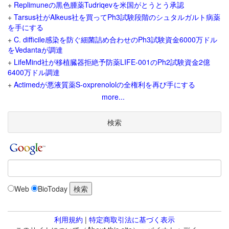
+
Replimuneの黒色腫薬Tudriqevを米国がとうとう承認
+
Tarsus社がAlkeus社を買ってPh3試験段階のシュタルガルト病薬
を手にする
+
C. difficile感染を防ぐ細菌詰め合わせのPh3試験資金6000万ドル
をVedantaが調達
+
LifeMind社が移植臓器拒絶予防薬LIFE-001のPh2試験資金2億
6400万ドル調達
+
Actimedが悪液質薬S-oxprenololの全権利を再び手にする
more...
検索
Web
BioToday
利用規約
|
特定商取引法に基づく表示