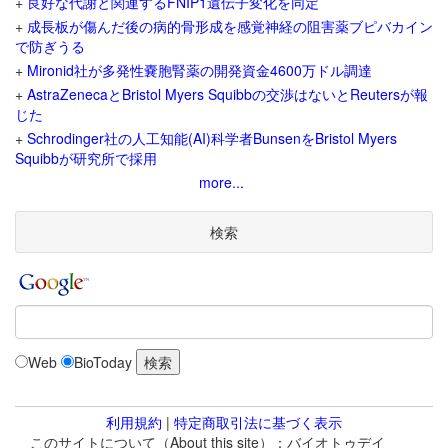
+
良好な代謝と関連するFNIP1遺伝子変化を同定
+
成長板が傷んだ後の病的骨形成を感覚神経の阻害薬ブピバカイン
で防ぎうる
+
Mironid社が多発性嚢胞腎薬の開発資金4600万ドル調達
+
AstraZenecaとBristol Myers Squibbの交渉はないとReutersが報
じた
+
Schrodinger社の人工知能(AI)科学者BunsenをBristol Myers
Squibbが研究所で採用
more...
検索
Web
BioToday
利用規約
|
特定商取引法に基づく表示
このサイトについて（About this site）：バイオトゥデイ