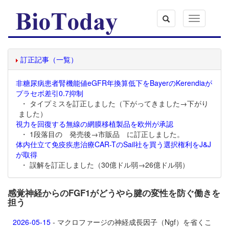
Toggle
navigation
訂正記事（一覧）
非糖尿病患者腎機能値eGFR年換算低下をBayerのKerendiaが
プラセボ差引0.7抑制
・ タイプミスを訂正しました（下がってきました→下がり
ました）
視力を回復する無線の網膜移植製品を欧州が承認
・ 1段落目の 発売後→市販品 に訂正しました。
体内仕立て免疫疾患治療CAR-TのSail社を買う選択権利をJ&J
が取得
・ 誤解を訂正しました（30億ドル弱→26億ドル弱）
感覚神経からのFGF1がどうやら腱の変性を防ぐ働きを
担う
2026-05-15
- マクロファージの神経成長因子（Ngf）を省くこ