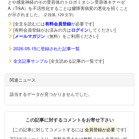
とや感覚神経のその受容体のトロポミオシン受容体キナーゼ
A（TrkA）を不活性化することは腱障害病変の悪化を招くこと
が示されました。
(2 段落, 129 文字)
[全文を読むには
有料会員登録
が必要です]
[有料会員登録がお済みの方は
ログイン
してください]
[
メールマガジン
（無料）をご利用ください]
2026-05-15に登録された記事一覧
全文記事サンプル
[全文読める記事の一覧です]
関連ニュース
該当するデータが見つかりませんでした。
この記事に対するコメントをお寄せ下さい
[この記事に対してコメントするには
会員登録が必要
です]
下記のフォームより、有料会員または無料メール会員のいず