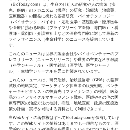
（BioToday.com）は、生命の仕組みの研究や人の病気（疾
患、疾病）のメカニズム（機序）の研究・治療法（治療薬、
医療機器）の開発に携わる基礎研究・バイオテクノロジー
（バイオテック、バイオ）・応用医学・基礎医学・臨床医学
や医療に携わる医師（プライマリーケア医師、専門医）・看
護師・薬剤師・介護福祉士などの医療専門家に対して最新の
ライフサイエンス（生命科学）のニュースを提供していま
す。
これらのニュースは世界の製薬会社やバイオベンチャーのプ
レスリリース（ニュースリリース）や世界の主要な科学雑誌
（科学ジャーナル）・医学雑誌（医学誌、医学ジャーナ
ル）・生物学ジャーナルを元に作製されています。
これらのニュースは、研究活動、治験担当者（CRA）の臨床
試験の戦略策定、マーケティング担当者の販売戦略、ベンチ
ャーキャピタリストの投資先（ファイナンス）の検討、医薬
品のライフサイクルマネージメント戦略、医師やその他の医
療専門家の治療方法の検討、病院・地域医療・政府の医療政
策の計画・実行を補助する資料として利用できます。
当Webサイトの著作権はすべてBioToday.comが保有していま
す。このWebサイトの情報はあくまでも一般的なもので、医
学的なアドバイスや治療法を提案しているわけではありませ