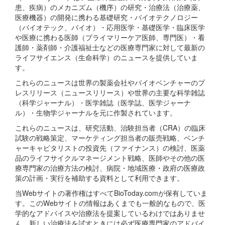
患、疾病）のメカニズム（機序）の研究・治療法（治療薬、
医療機器）の開発に携わる基礎研究・バイオテクノロジー
（バイオテック、バイオ）・応用医学・基礎医学・臨床医学
や医療に携わる医師（プライマリーケア医師、専門医）・看
護師・薬剤師・介護福祉士などの医療専門家に対して最新の
ライフサイエンス（生命科学）のニュースを提供していま
す。
これらのニュースは世界の製薬会社やバイオベンチャーのプ
レスリリース（ニュースリリース）や世界の主要な科学雑誌
（科学ジャーナル）・医学雑誌（医学誌、医学ジャーナ
ル）・生物学ジャーナルを元に作製されています。
これらのニュースは、研究活動、治験担当者（CRA）の臨床
試験の戦略策定、マーケティング担当者の販売戦略、ベンチ
ャーキャピタリストの投資先（ファイナンス）の検討、医薬
品のライフサイクルマネージメント戦略、医師やその他の医
療専門家の治療方法の検討、病院・地域医療・政府の医療政
策の計画・実行を補助する資料として利用できます。
当Webサイトの著作権はすべてBioToday.comが保有していま
す。このWebサイトの情報はあくまでも一般的なもので、医
学的なアドバイスや治療法を提案しているわけではありませ
ん。新しい治療法を試すときには必ず医療専門家のアドバイ