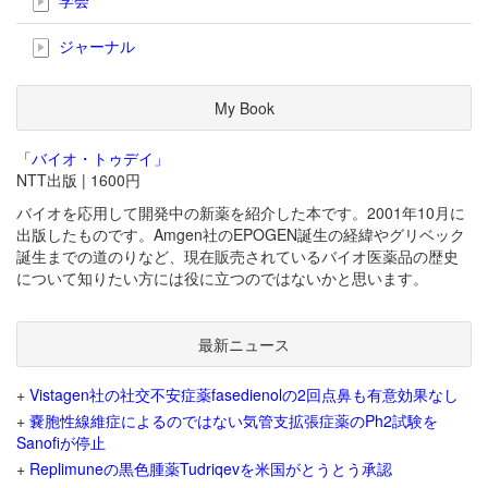
ジャーナル
My Book
「バイオ・トゥデイ」
NTT出版 | 1600円
バイオを応用して開発中の新薬を紹介した本です。2001年10月に
出版したものです。Amgen社のEPOGEN誕生の経緯やグリベック
誕生までの道のりなど、現在販売されているバイオ医薬品の歴史
について知りたい方には役に立つのではないかと思います。
最新ニュース
+
Vistagen社の社交不安症薬fasedienolの2回点鼻も有意効果なし
+
嚢胞性線維症によるのではない気管支拡張症薬のPh2試験を
Sanofiが停止
+
Replimuneの黒色腫薬Tudriqevを米国がとうとう承認