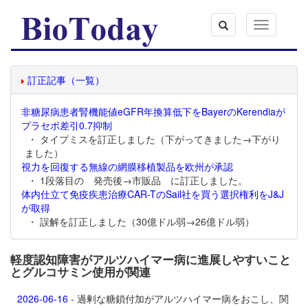
Toggle
navigation
訂正記事（一覧）
非糖尿病患者腎機能値eGFR年換算低下をBayerのKerendiaが
プラセボ差引0.7抑制
・ タイプミスを訂正しました（下がってきました→下がり
ました）
視力を回復する無線の網膜移植製品を欧州が承認
・ 1段落目の 発売後→市販品 に訂正しました。
体内仕立て免疫疾患治療CAR-TのSail社を買う選択権利をJ&J
が取得
・ 誤解を訂正しました（30億ドル弱→26億ドル弱）
軽度認知障害がアルツハイマー病に進展しやすいこと
とグルコサミン使用が関連
2026-06-16
- 過剰な糖鎖付加がアルツハイマー病をおこし、関