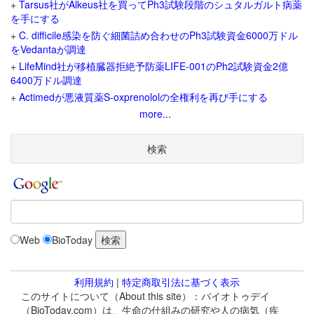
+
Tarsus社がAlkeus社を買ってPh3試験段階のシュタルガルト病薬
を手にする
+
C. difficile感染を防ぐ細菌詰め合わせのPh3試験資金6000万ドル
をVedantaが調達
+
LifeMind社が移植臓器拒絶予防薬LIFE-001のPh2試験資金2億
6400万ドル調達
+
Actimedが悪液質薬S-oxprenololの全権利を再び手にする
more...
検索
Web
BioToday
利用規約
|
特定商取引法に基づく表示
このサイトについて（About this site）：バイオトゥデイ
（BioToday.com）は、生命の仕組みの研究や人の病気（疾