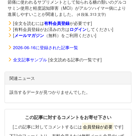
節痛に使われるサプリメントとして知られる糖の類いのグルコ
サミン使用と軽度認知障害（MCI）がアルツハイマー病により
進展しやすいことが関連しました。
(4 段落, 313 文字)
[全文を読むには
有料会員登録
が必要です]
[有料会員登録がお済みの方は
ログイン
してください]
[
メールマガジン
（無料）をご利用ください]
2026-06-16に登録された記事一覧
全文記事サンプル
[全文読める記事の一覧です]
関連ニュース
該当するデータが見つかりませんでした。
この記事に対するコメントをお寄せ下さい
[この記事に対してコメントするには
会員登録が必要
です]
下記のフォームより、有料会員または無料メール会員のいず