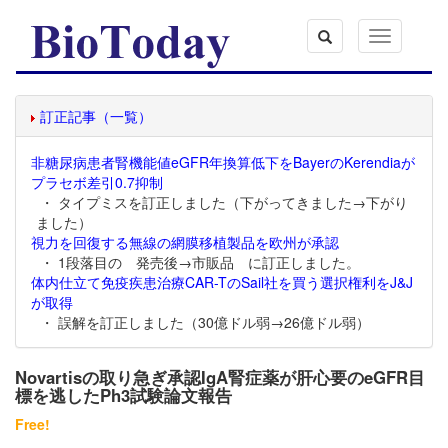
Toggle
navigation
訂正記事（一覧）
非糖尿病患者腎機能値eGFR年換算低下をBayerのKerendiaが
プラセボ差引0.7抑制
・ タイプミスを訂正しました（下がってきました→下がり
ました）
視力を回復する無線の網膜移植製品を欧州が承認
・ 1段落目の 発売後→市販品 に訂正しました。
体内仕立て免疫疾患治療CAR-TのSail社を買う選択権利をJ&J
が取得
・ 誤解を訂正しました（30億ドル弱→26億ドル弱）
Novartisの取り急ぎ承認IgA腎症薬が肝心要のeGFR目
標を逃したPh3試験論文報告
Free!