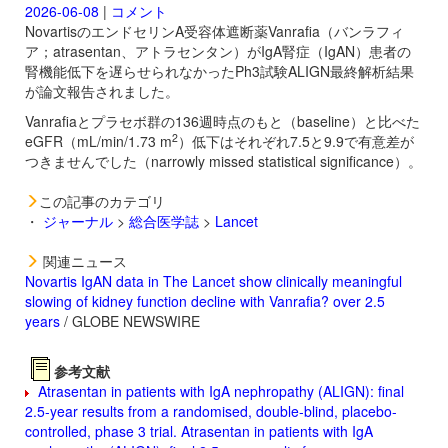
2026-06-08
|
コメント
NovartisのエンドセリンA受容体遮断薬
Vanrafia（バンラフィ
ア；atrasentan、アトラセンタン）がIgA腎症（IgAN）患者の
腎機能低下を遅らせられなかったPh3試験ALIGN最終解析結果
が論文報告されました。
Vanrafiaとプラセボ群の136週時点のもと（baseline）と比べた
2
eGFR（mL/min/1.73 m
）低下はそれぞれ7.5と9.9で有意差が
つきませんでした（narrowly missed statistical significance）。
この記事のカテゴリ
・
ジャーナル
>
総合医学誌
>
Lancet
関連ニュース
Novartis IgAN data in The Lancet show clinically meaningful
slowing of kidney function decline with Vanrafia? over 2.5
years
/ GLOBE NEWSWIRE
参考文献
Atrasentan in patients with IgA nephropathy (ALIGN): final
2.5-year results from a randomised, double-blind, placebo-
controlled, phase 3 trial. Atrasentan in patients with IgA