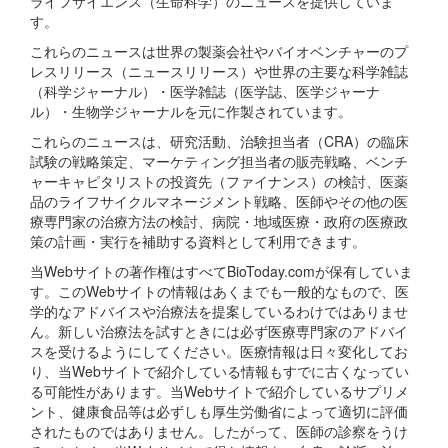
ライフサイエンス（生命科学）のニュースを提供していま
す。
これらのニュースは世界の製薬会社やバイオベンチャーのプ
レスリリース（ニュースリリース）や世界の主要な科学雑誌
（科学ジャーナル）・医学雑誌（医学誌、医学ジャーナ
ル）・生物学ジャーナルを元に作製されています。
これらのニュースは、研究活動、治験担当者（CRA）の臨床
試験の戦略策定、マーケティング担当者の販売戦略、ベンチ
ャーキャピタリストの投資先（ファイナンス）の検討、医薬
品のライフサイクルマネージメント戦略、医師やその他の医
療専門家の治療方法の検討、病院・地域医療・政府の医療政
策の計画・実行を補助する資料として利用できます。
当Webサイトの著作権はすべてBioToday.comが保有していま
す。このWebサイトの情報はあくまでも一般的なもので、医
学的なアドバイスや治療法を提案しているわけではありませ
ん。新しい治療法を試すときには必ず医療専門家のアドバイ
スを受けるようにしてください。医療情報は日々変化してお
り、当Webサイトで紹介している情報もすでに古くなってい
る可能性があります。当Webサイトで紹介しているサプリメ
ント、健康食品等は必ずしも厚生労働省によって適切に評価
されたものではありません。したがって、医師の診察をうけ