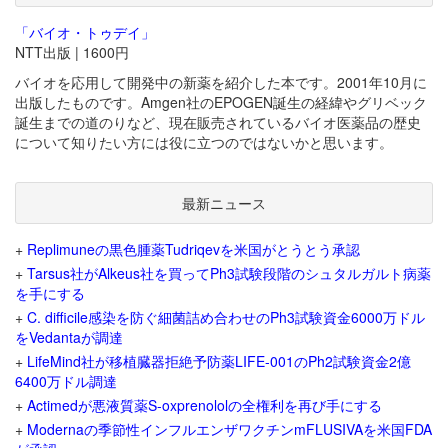
「バイオ・トゥデイ」
NTT出版 | 1600円
バイオを応用して開発中の新薬を紹介した本です。2001年10月に
出版したものです。Amgen社のEPOGEN誕生の経緯やグリベック
誕生までの道のりなど、現在販売されているバイオ医薬品の歴史
について知りたい方には役に立つのではないかと思います。
最新ニュース
+
Replimuneの黒色腫薬Tudriqevを米国がとうとう承認
+
Tarsus社がAlkeus社を買ってPh3試験段階のシュタルガルト病薬
を手にする
+
C. difficile感染を防ぐ細菌詰め合わせのPh3試験資金6000万ドル
をVedantaが調達
+
LifeMind社が移植臓器拒絶予防薬LIFE-001のPh2試験資金2億
6400万ドル調達
+
Actimedが悪液質薬S-oxprenololの全権利を再び手にする
+
Modernaの季節性インフルエンザワクチンmFLUSIVAを米国FDA