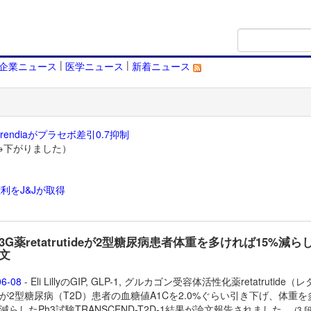
|
|
企業ニュース
医学ニュース
新着ニュース
endiaがプラセボ差引0.7抑制
→下がりました）
利をJ&Jが取得
）
yの3G薬retatrutideが2型糖尿病患者体重を多ければ15%減ら
文
06-08
- Eli LillyのGIP, GLP-1, グルカゴン受容体活性化薬
retatrutide（
が2型糖尿病（T2D）患者の血糖値A1Cを2.0%ぐらい引き下げ、体重を
%減らしたPh3試験TRANSCEND-T2D-1結果が論文報告されました。
(3 