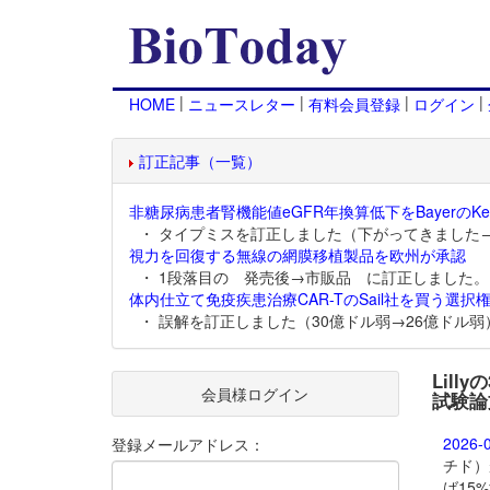
|
|
|
|
HOME
ニュースレター
有料会員登録
ログイン
訂正記事（一覧）
非糖尿病患者腎機能値eGFR年換算低下をBayerのKer
・ タイプミスを訂正しました（下がってきました
視力を回復する無線の網膜移植製品を欧州が承認
・ 1段落目の 発売後→市販品 に訂正しました。
体内仕立て免疫疾患治療CAR-TのSail社を買う選択権
・ 誤解を訂正しました（30億ドル弱→26億ドル弱
Lill
会員様ログイン
試験論
2026-
登録メールアドレス：
チド）
ば15