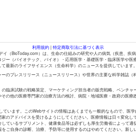
利用規約
|
特定商取引法に基づく表示
バイオトゥデイ（BioToday.com）は、生命の仕組みの研究や人の病気（
ロジー（バイオテック、バイオ）・応用医学・基礎医学・臨床医学や医
して最新のライフサイエンス（生命科学）のニュースを提供しています
ャーのプレスリリース（ニュースリリース）や世界の主要な科学雑誌（
A）の臨床試験の戦略策定、マーケティング担当者の販売戦略、ベンチャ
やその他の医療専門家の治療方法の検討、病院・地域医療・政府の医療
omが保有しています。このWebサイトの情報はあくまでも一般的なもので、
門家のアドバイスを受けるようにしてください。医療情報は日々変化して
紹介しているサプリメント、健康食品等は必ずしも厚生労働省によって適
情報をご自身の診断、治療、予防等に使用するのはやめてください。新し