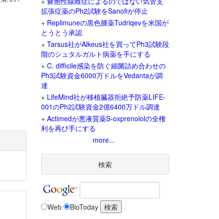
+
嚢胞性線維症によるのではない気管支
拡張症薬のPh2試験をSanofiが停止
+
Replimuneの黒色腫薬Tudriqevを米国が
とうとう承認
+
Tarsus社がAlkeus社を買ってPh3試験段
階のシュタルガルト病薬を手にする
+
C. difficile感染を防ぐ細菌詰め合わせの
Ph3試験資金6000万ドルをVedantaが調
達
+
LifeMind社が移植臓器拒絶予防薬LIFE-
001のPh2試験資金2億6400万ドル調達
+
Actimedが悪液質薬S-oxprenololの全権
利を再び手にする
more...
検索
Web
BioToday