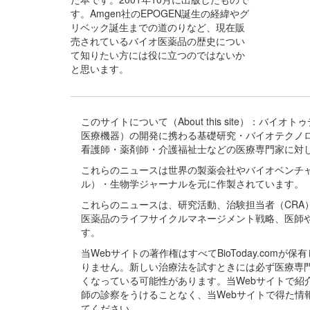
す。Amgen社のEPOGEN誕生の経緯やグ
リベック誕生までの道のりなど、現在販
売されているバイオ医薬品の歴史につい
て知りたい方には役に立つのではないか
と思います。
このサイトについて（About this site）：
医療機器）の開発に携わる基礎研究・バイオテクノ
看護師・薬剤師・介護福祉士などの医療専門家に対
これらのニュースは世界の製薬会社やバイオベンチ
ル）・生物学ジャーナルを元に作製されています。
これらのニュースは、研究活動、治験担当者（CR
医薬品のライフサイクルマネージメント戦略、医師
す。
当Webサイトの著作権はすべてBioToday.c
りません。新しい治療法を試すときには必ず医療専
くなっている可能性があります。当Webサイトで
師の診察をうけることなく、当Webサイトで得た
てください。