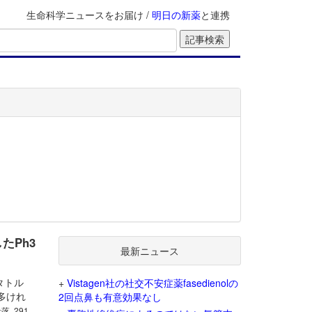
生命科学ニュースをお届け /
明日の新薬
と連携
したPh3
最新ニュース
レタトル
+
Vistagen社の社交不安症薬fasedienolの
多けれ
2回点鼻も有意効果なし
段落, 291