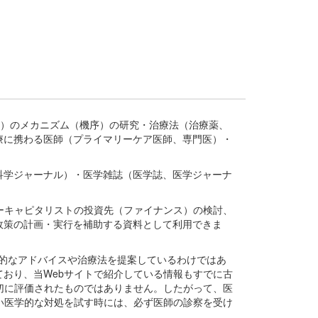
疾患、疾病）のメカニズム（機序）の研究・治療法（治療薬、
療に携わる医師（プライマリーケア医師、専門医）・
。
科学ジャーナル）・医学雑誌（医学誌、医学ジャーナ
ーキャピタリストの投資先（ファイナンス）の検討、
政策の計画・実行を補助する資料として利用できま
医学的なアドバイスや治療法を提案しているわけではあ
おり、当Webサイトで紹介している情報もすでに古
切に評価されたものではありません。したがって、医
い医学的な対処を試す時には、必ず医師の診察を受け