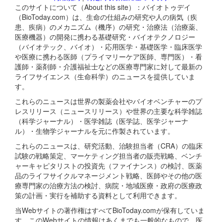
このサイトについて（About this site）：バイオトゥデイ
（BioToday.com）は、生命の仕組みの研究や人の病気（疾
患、疾病）のメカニズム（機序）の研究・治療法（治療薬、
医療機器）の開発に携わる基礎研究・バイオテクノロジー
（バイオテック、バイオ）・応用医学・基礎医学・臨床医学
や医療に携わる医師（プライマリーケア医師、専門医）・看
護師・薬剤師・介護福祉士などの医療専門家に対して最新の
ライフサイエンス（生命科学）のニュースを提供していま
す。
これらのニュースは世界の製薬会社やバイオベンチャーのプ
レスリリース（ニュースリリース）や世界の主要な科学雑誌
（科学ジャーナル）・医学雑誌（医学誌、医学ジャーナ
ル）・生物学ジャーナルを元に作製されています。
これらのニュースは、研究活動、治験担当者（CRA）の臨床
試験の戦略策定、マーケティング担当者の販売戦略、ベンチ
ャーキャピタリストの投資先（ファイナンス）の検討、医薬
品のライフサイクルマネージメント戦略、医師やその他の医
療専門家の治療方法の検討、病院・地域医療・政府の医療政
策の計画・実行を補助する資料として利用できます。
当Webサイトの著作権はすべてBioToday.comが保有していま
す。このWebサイトの情報はあくまでも一般的なもので、医