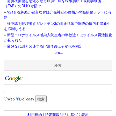
+
肩腱板損傷を悪化させる脂肪生成を線維脂肪生成前駆細胞
（FAP）のDLK1が防ぐ
+
V2a介在神経が豊富な脊髄介在神経の移植が脊髄損傷ラットに有
効
+
好中球を呼び出すガレクチン3の阻止抗体で網膜の病的血管新生
を抑制しうる
+
新型コロナウイルス感染入院患者の半数近くにウイルス再活性化
が見られた
+
良好な代謝と関連するFNIP1遺伝子変化を同定
more...
検索
Web
BioToday
利用規約
|
特定商取引法に基づく表示