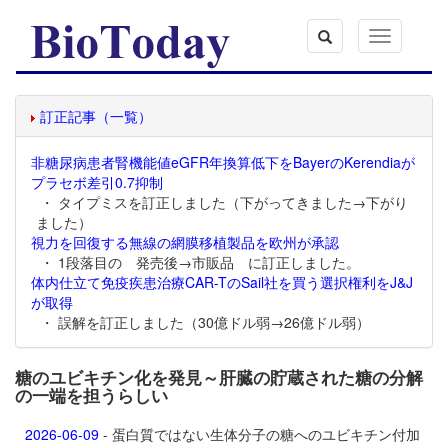
Toggle
navigation
訂正記事（一覧）
非糖尿病患者腎機能値eGFR年換算低下をBayerのKerendiaが
プラセボ差引0.7抑制
・ タイプミスを訂正しました（下がってきました→下がり
ました）
視力を回復する無線の網膜移植製品を欧州が承認
・ 1段落目の 発売後→市販品 に訂正しました。
体内仕立て免疫疾患治療CAR-TのSail社を買う選択権利をJ&J
が取得
・ 誤解を訂正しました（30億ドル弱→26億ドル弱）
糖のユビキチン化を発見～肝臓の貯蔵された糖の分解
の一端を担うらしい
2026-06-09
- 蛋白質ではない生体分子の糖へのユビキチン付加