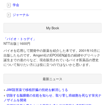
学会
ジャーナル
My Book
「バイオ・トゥデイ」
NTT出版 | 1600円
バイオを応用して開発中の新薬を紹介した本です。2001年10月に
出版したものです。Amgen社のEPOGEN誕生の経緯やグリベック
誕生までの道のりなど、現在販売されているバイオ医薬品の歴史
について知りたい方には役に立つのではないかと思います。
最新ニュース
+
JAK阻害薬で移植肝臓の拒絶を解消しうる
+
切除する脳腫瘍の在処を知らせ、取り零し癌細胞を死なす蛍光ナ
ノザイムを開発