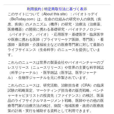
利用規約
|
特定商取引法に基づく表示
このサイトについて（About this site）：バイオトゥデイ
（BioToday.com）は、生命の仕組みの研究や人の病気（疾
患、疾病）のメカニズム（機序）の研究・治療法（治療薬、
医療機器）の開発に携わる基礎研究・バイオテクノロジー
（バイオテック、バイオ）・応用医学・基礎医学・臨床医学
や医療に携わる医師（プライマリーケア医師、専門医）・看
護師・薬剤師・介護福祉士などの医療専門家に対して最新の
ライフサイエンス（生命科学）のニュースを提供していま
す。
これらのニュースは世界の製薬会社やバイオベンチャーのプ
レスリリース（ニュースリリース）や世界の主要な科学雑誌
（科学ジャーナル）・医学雑誌（医学誌、医学ジャーナ
ル）・生物学ジャーナルを元に作製されています。
これらのニュースは、研究活動、治験担当者（CRA）の臨床
試験の戦略策定、マーケティング担当者の販売戦略、ベンチ
ャーキャピタリストの投資先（ファイナンス）の検討、医薬
品のライフサイクルマネージメント戦略、医師やその他の医
療専門家の治療方法の検討、病院・地域医療・政府の医療政
策の計画・実行を補助する資料として利用できます。