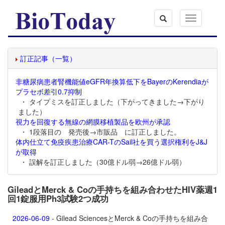
Toggle
navigation
訂正記事（一覧）
非糖尿病患者腎機能値eGFR年換算低下をBayerのKerendiaが
プラセボ差引0.7抑制
・ タイプミスを訂正しました（下がってきました→下がり
ました）
視力を回復する無線の網膜移植製品を欧州が承認
・ 1段落目の 発売後→市販品 に訂正しました。
体内仕立て免疫疾患治療CAR-TのSail社を買う選択権利をJ&J
が取得
・ 誤解を訂正しました（30億ドル弱→26億ドル弱）
GileadとMerck & Coの手持ちを組み合わせたHIV薬週1
回1錠服用Ph3試験2つ成功
2026-06-09
- Gilead SciencesとMerck & Coの手持ちを組み合