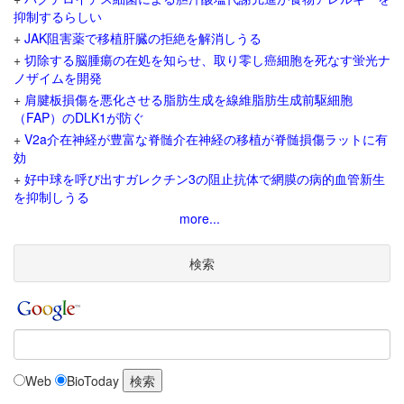
抑制するらしい
+
JAK阻害薬で移植肝臓の拒絶を解消しうる
+
切除する脳腫瘍の在処を知らせ、取り零し癌細胞を死なす蛍光ナ
ノザイムを開発
+
肩腱板損傷を悪化させる脂肪生成を線維脂肪生成前駆細胞
（FAP）のDLK1が防ぐ
+
V2a介在神経が豊富な脊髄介在神経の移植が脊髄損傷ラットに有
効
+
好中球を呼び出すガレクチン3の阻止抗体で網膜の病的血管新生
を抑制しうる
more...
検索
Web
BioToday