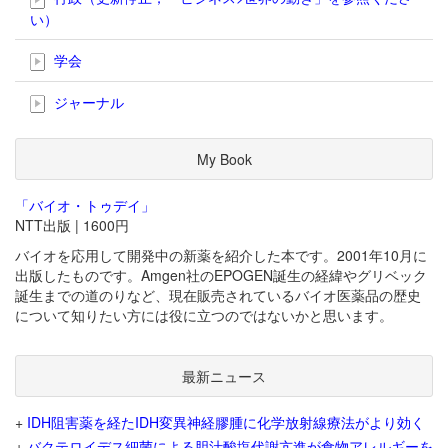
い）
学会
ジャーナル
My Book
「バイオ・トゥデイ」
NTT出版 | 1600円
バイオを応用して開発中の新薬を紹介した本です。2001年10月に
出版したものです。Amgen社のEPOGEN誕生の経緯やグリベック
誕生までの道のりなど、現在販売されているバイオ医薬品の歴史
について知りたい方には役に立つのではないかと思います。
最新ニュース
+
IDH阻害薬を経たIDH変異神経膠腫に化学放射線療法がより効く
+
バクテロイデス細菌による胆汁酸塩代謝亢進が食物アレルギーを