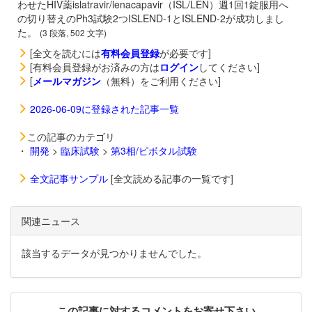
わせたHIV薬
islatravir/
lenacapavir（
ISL/LEN）週1回1錠服用へ
の切り替えのPh3試験2つISLEND-1とISLEND-2が成功しまし
た。
(3 段落, 502 文字)
[全文を読むには
有料会員登録
が必要です]
[有料会員登録がお済みの方は
ログイン
してください]
[
メールマガジン
（無料）をご利用ください]
2026-06-09に登録された記事一覧
この記事のカテゴリ
・
開発
>
臨床試験
>
第3相/ピボタル試験
全文記事サンプル
[全文読める記事の一覧です]
関連ニュース
該当するデータが見つかりませんでした。
この記事に対するコメントをお寄せ下さい