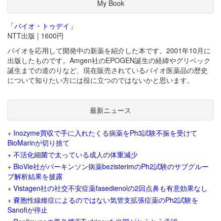
My Book
「バイオ・トゥデイ」
NTT出版 | 1600円
バイオを応用して開発中の新薬を紹介した本です。2001年10月に
出版したものです。Amgen社のEPOGEN誕生の経緯やグリベック
誕生までの道のりなど、現在販売されているバイオ医薬品の歴史
について知りたい方には役に立つのではないかと思います。
最新ニュース
+
Inozyme買収で手に入れたくる病薬をPh3試験不振を受けて
BioMarinが切り捨て
+
不活化細菌で太っている成人の体重減少
+
BioVie社がパーキンソン病薬bezisterimのPh2試験のサブグルー
プ解析結果を披露
+
Vistagen社の社交不安症薬fasedienolの2回点鼻も有意効果なし
+
嚢胞性線維症によるのではない気管支拡張症薬のPh2試験を
Sanofiが停止