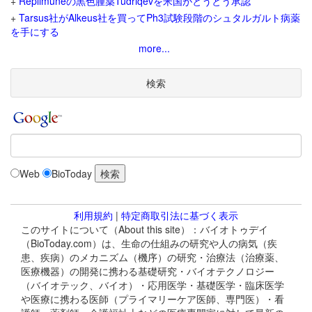
+
Replimuneの黒色腫薬Tudriqevを米国がとうとう承認
+
Tarsus社がAlkeus社を買ってPh3試験段階のシュタルガルト病薬
を手にする
more...
検索
Web
BioToday
利用規約
|
特定商取引法に基づく表示
このサイトについて（About this site）：バイオトゥデイ
（BioToday.com）は、生命の仕組みの研究や人の病気（疾
患、疾病）のメカニズム（機序）の研究・治療法（治療薬、
医療機器）の開発に携わる基礎研究・バイオテクノロジー
（バイオテック、バイオ）・応用医学・基礎医学・臨床医学
や医療に携わる医師（プライマリーケア医師、専門医）・看