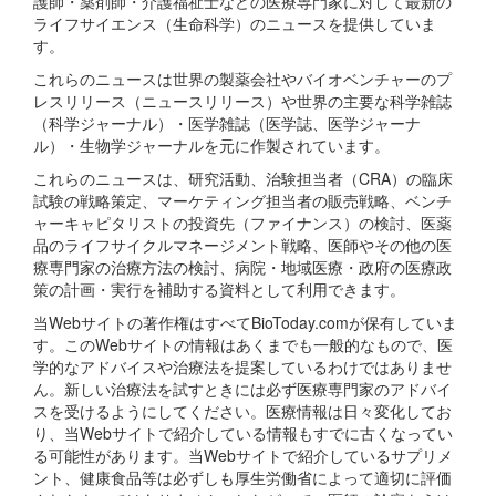
護師・薬剤師・介護福祉士などの医療専門家に対して最新の
ライフサイエンス（生命科学）のニュースを提供していま
す。
これらのニュースは世界の製薬会社やバイオベンチャーのプ
レスリリース（ニュースリリース）や世界の主要な科学雑誌
（科学ジャーナル）・医学雑誌（医学誌、医学ジャーナ
ル）・生物学ジャーナルを元に作製されています。
これらのニュースは、研究活動、治験担当者（CRA）の臨床
試験の戦略策定、マーケティング担当者の販売戦略、ベンチ
ャーキャピタリストの投資先（ファイナンス）の検討、医薬
品のライフサイクルマネージメント戦略、医師やその他の医
療専門家の治療方法の検討、病院・地域医療・政府の医療政
策の計画・実行を補助する資料として利用できます。
当Webサイトの著作権はすべてBioToday.comが保有していま
す。このWebサイトの情報はあくまでも一般的なもので、医
学的なアドバイスや治療法を提案しているわけではありませ
ん。新しい治療法を試すときには必ず医療専門家のアドバイ
スを受けるようにしてください。医療情報は日々変化してお
り、当Webサイトで紹介している情報もすでに古くなってい
る可能性があります。当Webサイトで紹介しているサプリメ
ント、健康食品等は必ずしも厚生労働省によって適切に評価