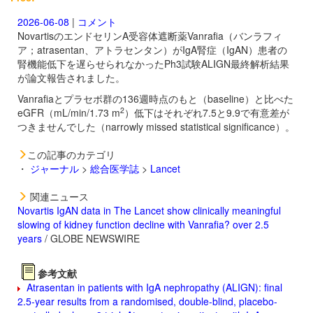
2026-06-08
|
コメント
NovartisのエンドセリンA受容体遮断薬
Vanrafia（バンラフィ
ア；atrasentan、アトラセンタン）がIgA腎症（IgAN）患者の
腎機能低下を遅らせられなかったPh3試験ALIGN最終解析結果
が論文報告されました。
Vanrafiaとプラセボ群の136週時点のもと（baseline）と比べた
2
eGFR（mL/min/1.73 m
）低下はそれぞれ7.5と9.9で有意差が
つきませんでした（narrowly missed statistical significance）。
この記事のカテゴリ
・
ジャーナル
>
総合医学誌
>
Lancet
関連ニュース
Novartis IgAN data in The Lancet show clinically meaningful
slowing of kidney function decline with Vanrafia? over 2.5
years
/ GLOBE NEWSWIRE
参考文献
Atrasentan in patients with IgA nephropathy (ALIGN): final
2.5-year results from a randomised, double-blind, placebo-