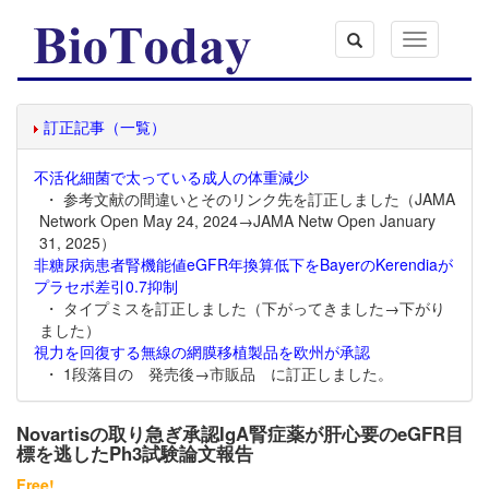
Toggle
navigation
訂正記事（一覧）
不活化細菌で太っている成人の体重減少
・ 参考文献の間違いとそのリンク先を訂正しました（JAMA
Network Open May 24, 2024→JAMA Netw Open January
31, 2025）
非糖尿病患者腎機能値eGFR年換算低下をBayerのKerendiaが
プラセボ差引0.7抑制
・ タイプミスを訂正しました（下がってきました→下がり
ました）
視力を回復する無線の網膜移植製品を欧州が承認
・ 1段落目の 発売後→市販品 に訂正しました。
Novartisの取り急ぎ承認IgA腎症薬が肝心要のeGFR目
標を逃したPh3試験論文報告
Free!