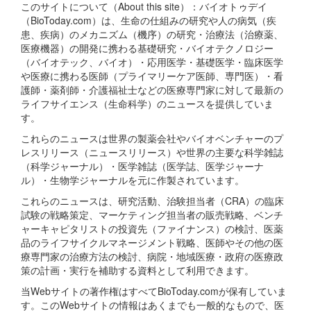
このサイトについて（About this site）：バイオトゥデイ
（BioToday.com）は、生命の仕組みの研究や人の病気（疾
患、疾病）のメカニズム（機序）の研究・治療法（治療薬、
医療機器）の開発に携わる基礎研究・バイオテクノロジー
（バイオテック、バイオ）・応用医学・基礎医学・臨床医学
や医療に携わる医師（プライマリーケア医師、専門医）・看
護師・薬剤師・介護福祉士などの医療専門家に対して最新の
ライフサイエンス（生命科学）のニュースを提供していま
す。
これらのニュースは世界の製薬会社やバイオベンチャーのプ
レスリリース（ニュースリリース）や世界の主要な科学雑誌
（科学ジャーナル）・医学雑誌（医学誌、医学ジャーナ
ル）・生物学ジャーナルを元に作製されています。
これらのニュースは、研究活動、治験担当者（CRA）の臨床
試験の戦略策定、マーケティング担当者の販売戦略、ベンチ
ャーキャピタリストの投資先（ファイナンス）の検討、医薬
品のライフサイクルマネージメント戦略、医師やその他の医
療専門家の治療方法の検討、病院・地域医療・政府の医療政
策の計画・実行を補助する資料として利用できます。
当Webサイトの著作権はすべてBioToday.comが保有していま
す。このWebサイトの情報はあくまでも一般的なもので、医