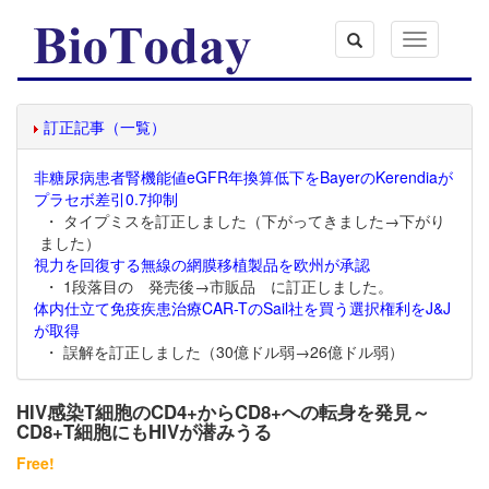
Toggle
navigation
訂正記事（一覧）
非糖尿病患者腎機能値eGFR年換算低下をBayerのKerendiaが
プラセボ差引0.7抑制
・ タイプミスを訂正しました（下がってきました→下がり
ました）
視力を回復する無線の網膜移植製品を欧州が承認
・ 1段落目の 発売後→市販品 に訂正しました。
体内仕立て免疫疾患治療CAR-TのSail社を買う選択権利をJ&J
が取得
・ 誤解を訂正しました（30億ドル弱→26億ドル弱）
HIV感染T細胞のCD4+からCD8+への転身を発見～
CD8+T細胞にもHIVが潜みうる
Free!