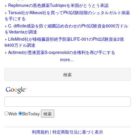
+
Replimuneの黒色腫薬Tudriqevを米国がとうとう承認
+
Tarsus社がAlkeus社を買ってPh3試験段階のシュタルガルト病薬
を手にする
+
C. difficile感染を防ぐ細菌詰め合わせのPh3試験資金6000万ドル
をVedantaが調達
+
LifeMind社が移植臓器拒絶予防薬LIFE-001のPh2試験資金2億
6400万ドル調達
+
Actimedが悪液質薬S-oxprenololの全権利を再び手にする
more...
検索
Web
BioToday
利用規約
|
特定商取引法に基づく表示