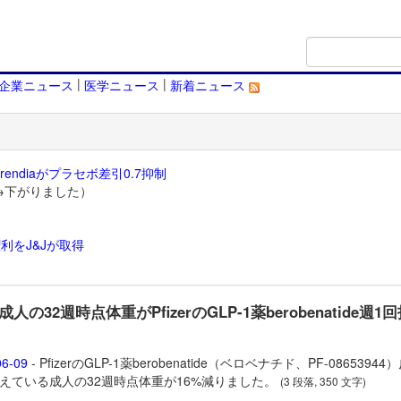
|
|
企業ニュース
医学ニュース
新着ニュース
endiaがプラセボ差引0.7抑制
→下がりました）
利をJ&Jが取得
）
人の32週時点体重がPfizerのGLP-1薬berobenatide週1
06-09
- PfizerのGLP-1薬
berobenatide（ベロベナチド、PF-08653944
えている成人の32週時点体重が16%減りました。
(3 段落, 350 文字)