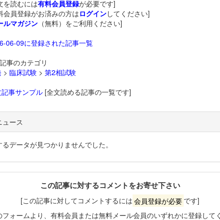
文を読むには
有料会員登録
が必要です]
料会員登録がお済みの方は
ログイン
してください]
ールマガジン
（無料）をご利用ください]
26-06-09に登録された記事一覧
記事のカテゴリ
発
>
臨床試験
>
第2相試験
文記事サンプル
[全文読める記事の一覧です]
ニュース
するデータが見つかりませんでした。
この記事に対するコメントをお寄せ下さい
[この記事に対してコメントするには
会員登録が必要
です]
のフォームより、有料会員または無料メール会員のいずれかに登録して