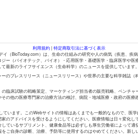
利用規約
|
特定商取引法に基づく表示
バイオトゥデイ（BioToday.com）は、生命の仕組みの研究や人の病気（
ロジー（バイオテック、バイオ）・応用医学・基礎医学・臨床医学や医
して最新のライフサイエンス（生命科学）のニュースを提供しています
ャーのプレスリリース（ニュースリリース）や世界の主要な科学雑誌（
A）の臨床試験の戦略策定、マーケティング担当者の販売戦略、ベンチャ
やその他の医療専門家の治療方法の検討、病院・地域医療・政府の医療
omが保有しています。このWebサイトの情報はあくまでも一般的なもので、
門家のアドバイスを受けるようにしてください。医療情報は日々変化して
紹介しているサプリメント、健康食品等は必ずしも厚生労働省によって適
情報をご自身の診断、治療、予防等に使用するのはやめてください。新し