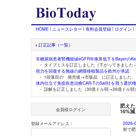
|
|
|
|
HOME
ニュースレター
有料会員登録
ログイン
訂正記事（一覧）
非糖尿病患者腎機能値eGFR年換算低下をBayerのKer
・ タイプミスを訂正しました（下がってきました
視力を回復する無線の網膜移植製品を欧州が承認
・ 1段落目の 発売後→市販品 に訂正しました。
体内仕立て免疫疾患治療CAR-TのSail社を買う選択権
・ 誤解を訂正しました（30億ドル弱→26億ドル弱
肥えた成
会員様ログイン
16%減
2026-
登録メールアドレス：
射で肥