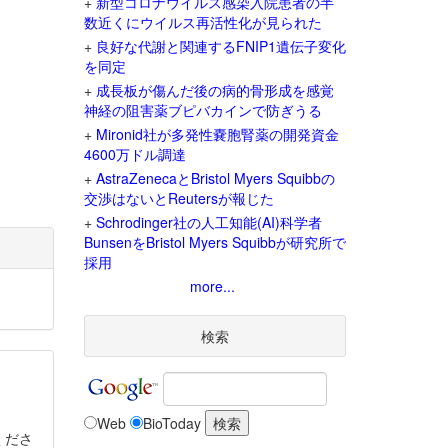
+
新型コロナウイルス感染入院患者の半
数近くにウイルス再活性化が見られた
+
良好な代謝と関連するFNIP1遺伝子変化
を同定
+
成長板が傷んだ後の病的骨形成を感覚
神経の阻害薬ブピバカインで防ぎうる
+
Mironid社が多発性嚢胞腎薬の開発資金
4600万ドル調達
+
AstraZenecaとBristol Myers Squibbの
交渉はないとReutersが報じた
+
Schrodinger社の人工知能(AI)科学者
BunsenをBristol Myers Squibbが研究所で
採用
more...
検索
Web
BioToday
くださ