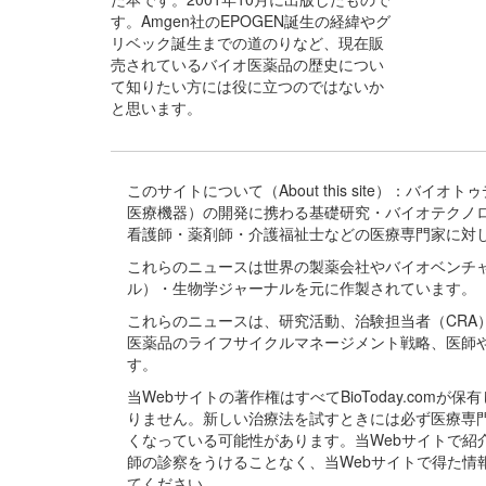
す。Amgen社のEPOGEN誕生の経緯やグ
リベック誕生までの道のりなど、現在販
売されているバイオ医薬品の歴史につい
て知りたい方には役に立つのではないか
と思います。
このサイトについて（About this site）：
医療機器）の開発に携わる基礎研究・バイオテクノ
看護師・薬剤師・介護福祉士などの医療専門家に対
これらのニュースは世界の製薬会社やバイオベンチ
ル）・生物学ジャーナルを元に作製されています。
これらのニュースは、研究活動、治験担当者（CR
医薬品のライフサイクルマネージメント戦略、医師
す。
当Webサイトの著作権はすべてBioToday.c
りません。新しい治療法を試すときには必ず医療専
くなっている可能性があります。当Webサイトで
師の診察をうけることなく、当Webサイトで得た
てください。