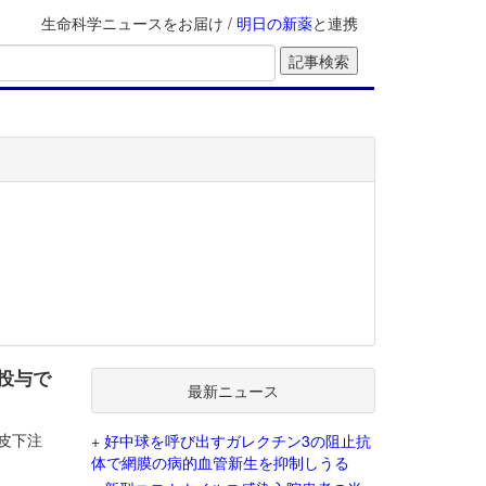
生命科学ニュースをお届け /
明日の新薬
と連携
回投与で
最新ニュース
）皮下注
+
好中球を呼び出すガレクチン3の阻止抗
体で網膜の病的血管新生を抑制しうる