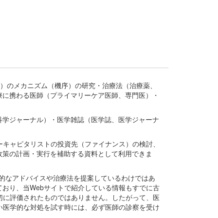
疾患、疾病）のメカニズム（機序）の研究・治療法（治療薬、
療に携わる医師（プライマリーケア医師、専門医）・
。
科学ジャーナル）・医学雑誌（医学誌、医学ジャーナ
ーキャピタリストの投資先（ファイナンス）の検討、
政策の計画・実行を補助する資料として利用できま
医学的なアドバイスや治療法を提案しているわけではあ
おり、当Webサイトで紹介している情報もすでに古
切に評価されたものではありません。したがって、医
い医学的な対処を試す時には、必ず医師の診察を受け