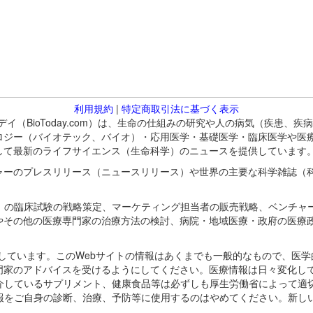
利用規約
|
特定商取引法に基づく表示
バイオトゥデイ（BioToday.com）は、生命の仕組みの研究や人の病気（
ロジー（バイオテック、バイオ）・応用医学・基礎医学・臨床医学や医
して最新のライフサイエンス（生命科学）のニュースを提供しています
ャーのプレスリリース（ニュースリリース）や世界の主要な科学雑誌（
A）の臨床試験の戦略策定、マーケティング担当者の販売戦略、ベンチャ
やその他の医療専門家の治療方法の検討、病院・地域医療・政府の医療
omが保有しています。このWebサイトの情報はあくまでも一般的なもので、
門家のアドバイスを受けるようにしてください。医療情報は日々変化して
紹介しているサプリメント、健康食品等は必ずしも厚生労働省によって適
情報をご自身の診断、治療、予防等に使用するのはやめてください。新し