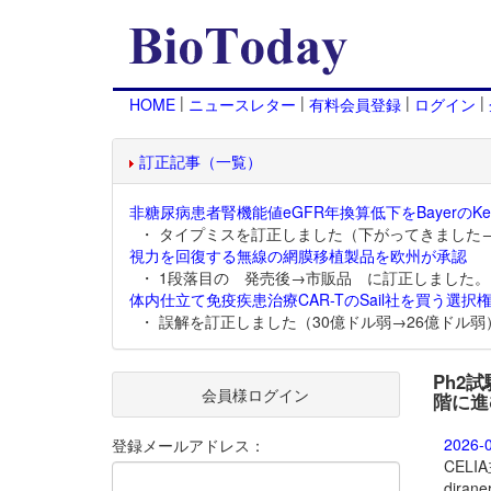
|
|
|
|
HOME
ニュースレター
有料会員登録
ログイン
訂正記事（一覧）
非糖尿病患者腎機能値eGFR年換算低下をBayerのKer
・ タイプミスを訂正しました（下がってきました
視力を回復する無線の網膜移植製品を欧州が承認
・ 1段落目の 発売後→市販品 に訂正しました。
体内仕立て免疫疾患治療CAR-TのSail社を買う選択権
・ 誤解を訂正しました（30億ドル弱→26億ドル弱
Ph2
会員様ログイン
階に進
2026-
登録メールアドレス：
CEL
dira