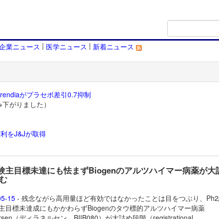
|
|
企業ニュース
医学ニュース
新着ニュース
endiaがプラセボ差引0.7抑制
→下がりました）
利をJ&Jが取得
）
試験主目標未達にも怯まずBiogenのアルツハイマー病薬が大
む
05-15
- 残念ながら高用量ほど有効ではなかったことは目をつぶり、Ph
IA主目標未達成にもかかわらずBiogenのタウ標的アルツハイマー病薬
nersen（ディラネルセン、BIIB080）が大詰め段階（registrational