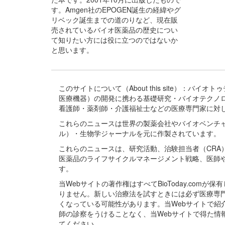
す。Amgen社のEPOGEN誕生の経緯やグ
リベック誕生までの道のりなど、現在販
売されているバイオ医薬品の歴史につい
て知りたい方には役に立つのではないか
と思います。
このサイトについて（About this site）：
医療機器）の開発に携わる基礎研究・バイオテクノ
看護師・薬剤師・介護福祉士などの医療専門家に対
これらのニュースは世界の製薬会社やバイオベンチ
ル）・生物学ジャーナルを元に作製されています。
これらのニュースは、研究活動、治験担当者（CR
医薬品のライフサイクルマネージメント戦略、医師
す。
当Webサイトの著作権はすべてBioToday.c
りません。新しい治療法を試すときには必ず医療専
くなっている可能性があります。当Webサイトで
師の診察をうけることなく、当Webサイトで得た
てください。