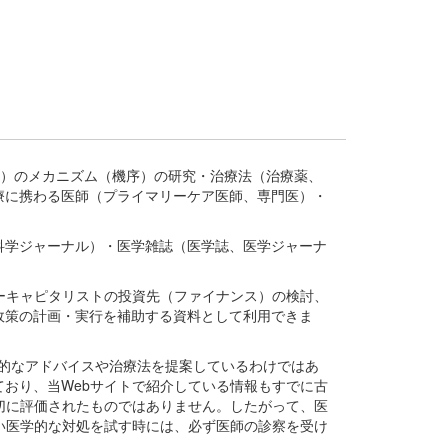
疾患、疾病）のメカニズム（機序）の研究・治療法（治療薬、
療に携わる医師（プライマリーケア医師、専門医）・
。
科学ジャーナル）・医学雑誌（医学誌、医学ジャーナ
ーキャピタリストの投資先（ファイナンス）の検討、
政策の計画・実行を補助する資料として利用できま
医学的なアドバイスや治療法を提案しているわけではあ
おり、当Webサイトで紹介している情報もすでに古
切に評価されたものではありません。したがって、医
い医学的な対処を試す時には、必ず医師の診察を受け