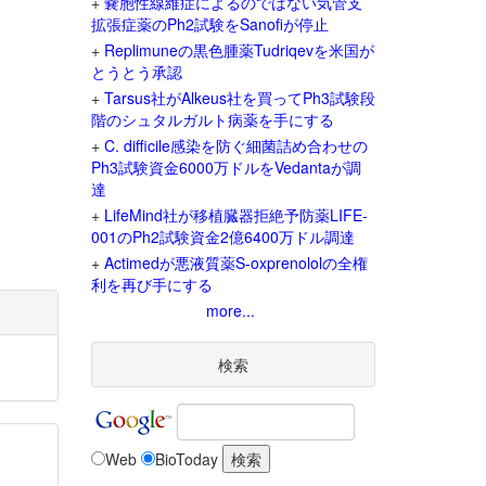
+
嚢胞性線維症によるのではない気管支
拡張症薬のPh2試験をSanofiが停止
+
Replimuneの黒色腫薬Tudriqevを米国が
とうとう承認
+
Tarsus社がAlkeus社を買ってPh3試験段
階のシュタルガルト病薬を手にする
+
C. difficile感染を防ぐ細菌詰め合わせの
Ph3試験資金6000万ドルをVedantaが調
達
+
LifeMind社が移植臓器拒絶予防薬LIFE-
001のPh2試験資金2億6400万ドル調達
+
Actimedが悪液質薬S-oxprenololの全権
利を再び手にする
more...
検索
Web
BioToday