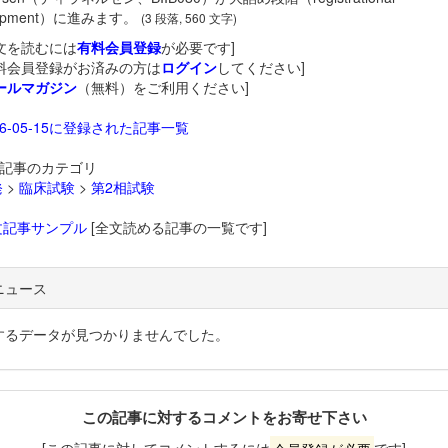
lopment）に進みます。
(3 段落, 560 文字)
文を読むには
有料会員登録
が必要です]
料会員登録がお済みの方は
ログイン
してください]
ールマガジン
（無料）をご利用ください]
26-05-15に登録された記事一覧
記事のカテゴリ
発
>
臨床試験
>
第2相試験
文記事サンプル
[全文読める記事の一覧です]
ニュース
するデータが見つかりませんでした。
この記事に対するコメントをお寄せ下さい