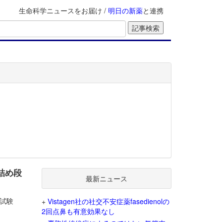
生命科学ニュースをお届け /
明日の新薬
と連携
詰め段
最新ニュース
2試験
+
Vistagen社の社交不安症薬fasedienolの
2回点鼻も有意効果なし