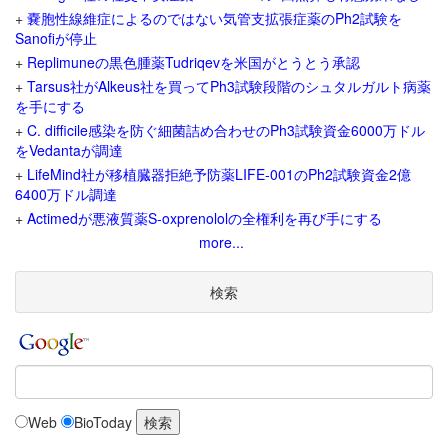
+
嚢胞性線維症によるのではない気管支拡張症薬のPh2試験を
Sanofiが停止
+
Replimuneの黒色腫薬Tudriqevを米国がとうとう承認
+
Tarsus社がAlkeus社を買ってPh3試験段階のシュタルガルト病薬
を手にする
+
C. difficile感染を防ぐ細菌詰め合わせのPh3試験資金6000万ドル
をVedantaが調達
+
LifeMind社が移植臓器拒絶予防薬LIFE-001のPh2試験資金2億
6400万ドル調達
+
Actimedが悪液質薬S-oxprenololの全権利を再び手にする
more...
検索
Web
BioToday