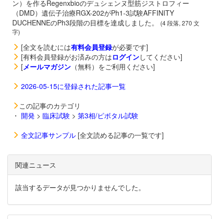
ン）を作るRegenxbioのデュシェンヌ型筋ジストロフィー
（DMD）遺伝子治療
RGX-202がPh1-3試験AFFINITY
DUCHENNEのPh3段階の目標を達成しました。
(4 段落, 270 文
字)
[全文を読むには
有料会員登録
が必要です]
[有料会員登録がお済みの方は
ログイン
してください]
[
メールマガジン
（無料）をご利用ください]
2026-05-15に登録された記事一覧
この記事のカテゴリ
・
開発
>
臨床試験
>
第3相/ピボタル試験
全文記事サンプル
[全文読める記事の一覧です]
関連ニュース
該当するデータが見つかりませんでした。