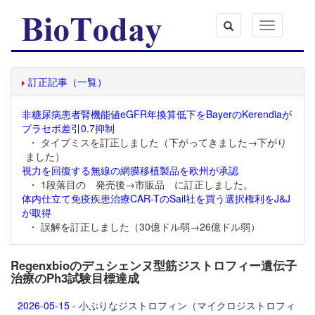
Toggle
navigation
訂正記事（一覧）
非糖尿病患者腎機能値eGFR年換算低下をBayerのKerendiaが
プラセボ差引0.7抑制
・ タイプミスを訂正しました（下がってきました→下がり
ました）
視力を回復する無線の網膜移植製品を欧州が承認
・ 1段落目の 発売後→市販品 に訂正しました。
体内仕立て免疫疾患治療CAR-TのSail社を買う選択権利をJ&J
が取得
・ 誤解を訂正しました（30億ドル弱→26億ドル弱）
Regenxbioのデュシェンヌ型筋ジストロフィー遺伝子
治療のPh3試験目標達成
2026-05-15
- 小ぶりなジストロフィン（マイクロジストロフィ