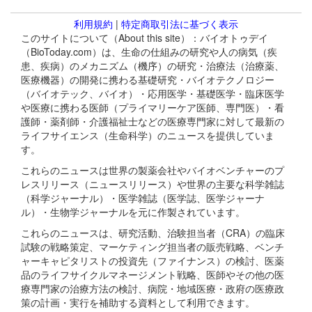
利用規約
|
特定商取引法に基づく表示
このサイトについて（About this site）：バイオトゥデイ
（BioToday.com）は、生命の仕組みの研究や人の病気（疾
患、疾病）のメカニズム（機序）の研究・治療法（治療薬、
医療機器）の開発に携わる基礎研究・バイオテクノロジー
（バイオテック、バイオ）・応用医学・基礎医学・臨床医学
や医療に携わる医師（プライマリーケア医師、専門医）・看
護師・薬剤師・介護福祉士などの医療専門家に対して最新の
ライフサイエンス（生命科学）のニュースを提供していま
す。
これらのニュースは世界の製薬会社やバイオベンチャーのプ
レスリリース（ニュースリリース）や世界の主要な科学雑誌
（科学ジャーナル）・医学雑誌（医学誌、医学ジャーナ
ル）・生物学ジャーナルを元に作製されています。
これらのニュースは、研究活動、治験担当者（CRA）の臨床
試験の戦略策定、マーケティング担当者の販売戦略、ベンチ
ャーキャピタリストの投資先（ファイナンス）の検討、医薬
品のライフサイクルマネージメント戦略、医師やその他の医
療専門家の治療方法の検討、病院・地域医療・政府の医療政
策の計画・実行を補助する資料として利用できます。