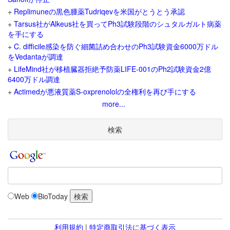
+
Replimuneの黒色腫薬Tudriqevを米国がとうとう承認
+
Tarsus社がAlkeus社を買ってPh3試験段階のシュタルガルト病薬
を手にする
+
C. difficile感染を防ぐ細菌詰め合わせのPh3試験資金6000万ドル
をVedantaが調達
+
LifeMind社が移植臓器拒絶予防薬LIFE-001のPh2試験資金2億
6400万ドル調達
+
Actimedが悪液質薬S-oxprenololの全権利を再び手にする
more...
検索
Web
BioToday
利用規約
|
特定商取引法に基づく表示