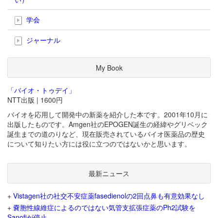
学会
ジャーナル
My Book
「バイオ・トゥデイ」
NTT出版 | 1600円
バイオを応用して開発中の新薬を紹介した本です。2001年10月に
出版したものです。Amgen社のEPOGEN誕生の経緯やグリベック
誕生までの道のりなど、現在販売されているバイオ医薬品の歴史
について知りたい方には役に立つのではないかと思います。
最新ニュース
+
Vistagen社の社交不安症薬fasedienolの2回点鼻も有意効果なし
+
嚢胞性線維症によるのではない気管支拡張症薬のPh2試験を
Sanofiが停止