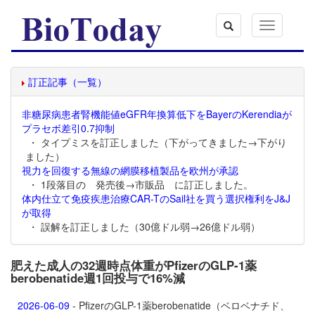
Toggle
navigation
訂正記事（一覧）
非糖尿病患者腎機能値eGFR年換算低下をBayerのKerendiaが
プラセボ差引0.7抑制
・ タイプミスを訂正しました（下がってきました→下がり
ました）
視力を回復する無線の網膜移植製品を欧州が承認
・ 1段落目の 発売後→市販品 に訂正しました。
体内仕立て免疫疾患治療CAR-TのSail社を買う選択権利をJ&J
が取得
・ 誤解を訂正しました（30億ドル弱→26億ドル弱）
肥えた成人の32週時点体重がPfizerのGLP-1薬
berobenatide週1回投与で16%減
2026-06-09
- PfizerのGLP-1薬
berobenatide（ベロベナチド、