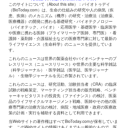
このサイトについて（About this site）：バイオトゥデイ
（BioToday.com）は、生命の仕組みの研究や人の病気（疾
患、疾病）のメカニズム（機序）の研究・治療法（治療薬、
医療機器）の開発に携わる基礎研究・バイオテクノロジー
（バイオテック、バイオ）・応用医学・基礎医学・臨床医学
や医療に携わる医師（プライマリーケア医師、専門医）・看
護師・薬剤師・介護福祉士などの医療専門家に対して最新の
ライフサイエンス（生命科学）のニュースを提供していま
す。
これらのニュースは世界の製薬会社やバイオベンチャーのプ
レスリリース（ニュースリリース）や世界の主要な科学雑誌
（科学ジャーナル）・医学雑誌（医学誌、医学ジャーナ
ル）・生物学ジャーナルを元に作製されています。
これらのニュースは、研究活動、治験担当者（CRA）の臨床
試験の戦略策定、マーケティング担当者の販売戦略、ベンチ
ャーキャピタリストの投資先（ファイナンス）の検討、医薬
品のライフサイクルマネージメント戦略、医師やその他の医
療専門家の治療方法の検討、病院・地域医療・政府の医療政
策の計画・実行を補助する資料として利用できます。
当Webサイトの著作権はすべてBioToday.comが保有していま
す。このWebサイトの情報はあくまでも一般的なもので、医