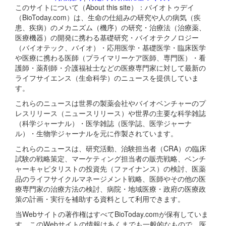
このサイトについて（About this site）：バイオトゥデイ
（BioToday.com）は、生命の仕組みの研究や人の病気（疾
患、疾病）のメカニズム（機序）の研究・治療法（治療薬、
医療機器）の開発に携わる基礎研究・バイオテクノロジー
（バイオテック、バイオ）・応用医学・基礎医学・臨床医学
や医療に携わる医師（プライマリーケア医師、専門医）・看
護師・薬剤師・介護福祉士などの医療専門家に対して最新の
ライフサイエンス（生命科学）のニュースを提供していま
す。
これらのニュースは世界の製薬会社やバイオベンチャーのプ
レスリリース（ニュースリリース）や世界の主要な科学雑誌
（科学ジャーナル）・医学雑誌（医学誌、医学ジャーナ
ル）・生物学ジャーナルを元に作製されています。
これらのニュースは、研究活動、治験担当者（CRA）の臨床
試験の戦略策定、マーケティング担当者の販売戦略、ベンチ
ャーキャピタリストの投資先（ファイナンス）の検討、医薬
品のライフサイクルマネージメント戦略、医師やその他の医
療専門家の治療方法の検討、病院・地域医療・政府の医療政
策の計画・実行を補助する資料として利用できます。
当Webサイトの著作権はすべてBioToday.comが保有していま
す。このWebサイトの情報はあくまでも一般的なもので、医