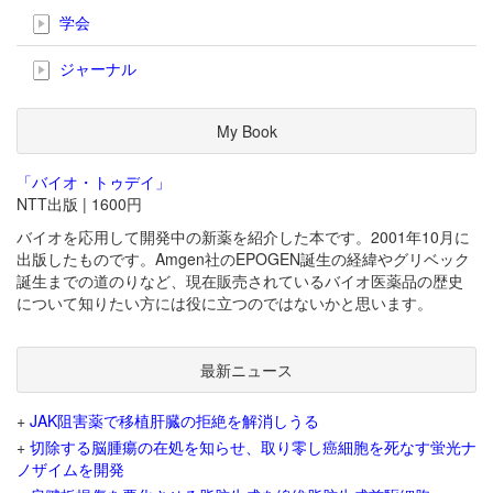
学会
ジャーナル
My Book
「バイオ・トゥデイ」
NTT出版 | 1600円
バイオを応用して開発中の新薬を紹介した本です。2001年10月に
出版したものです。Amgen社のEPOGEN誕生の経緯やグリベック
誕生までの道のりなど、現在販売されているバイオ医薬品の歴史
について知りたい方には役に立つのではないかと思います。
最新ニュース
+
JAK阻害薬で移植肝臓の拒絶を解消しうる
+
切除する脳腫瘍の在処を知らせ、取り零し癌細胞を死なす蛍光ナ
ノザイムを開発