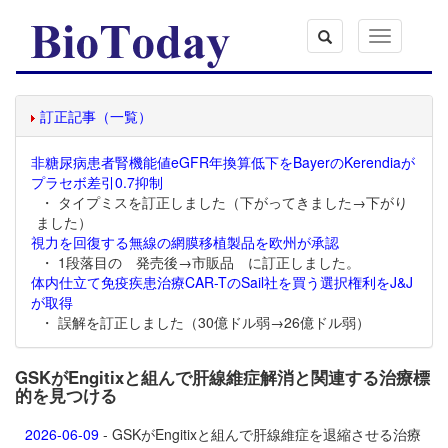
Toggle
navigation
訂正記事（一覧）
非糖尿病患者腎機能値eGFR年換算低下をBayerのKerendiaが
プラセボ差引0.7抑制
・ タイプミスを訂正しました（下がってきました→下がり
ました）
視力を回復する無線の網膜移植製品を欧州が承認
・ 1段落目の 発売後→市販品 に訂正しました。
体内仕立て免疫疾患治療CAR-TのSail社を買う選択権利をJ&J
が取得
・ 誤解を訂正しました（30億ドル弱→26億ドル弱）
GSKがEngitixと組んで肝線維症解消と関連する治療標
的を見つける
2026-06-09
- GSKがEngitixと組んで肝線維症を退縮させる治療