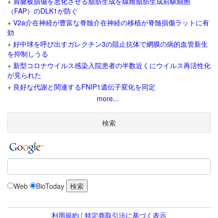
+
肩腱板損傷を悪化させる脂肪生成を線維脂肪生成前駆細胞
（FAP）のDLK1が防ぐ
+
V2a介在神経が豊富な脊髄介在神経の移植が脊髄損傷ラットに有
効
+
好中球を呼び出すガレクチン3の阻止抗体で網膜の病的血管新生
を抑制しうる
+
新型コロナウイルス感染入院患者の半数近くにウイルス再活性化
が見られた
+
良好な代謝と関連するFNIP1遺伝子変化を同定
more...
検索
Web
BioToday
利用規約
|
特定商取引法に基づく表示