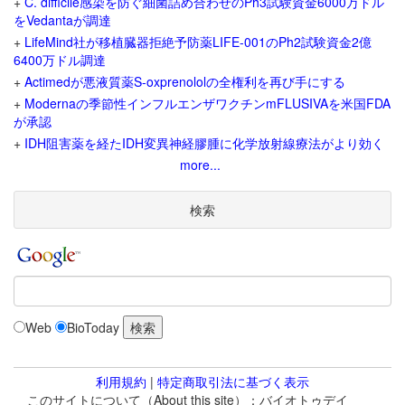
+
C. difficile感染を防ぐ細菌詰め合わせのPh3試験資金6000万ドル
をVedantaが調達
+
LifeMind社が移植臓器拒絶予防薬LIFE-001のPh2試験資金2億
6400万ドル調達
+
Actimedが悪液質薬S-oxprenololの全権利を再び手にする
+
Modernaの季節性インフルエンザワクチンmFLUSIVAを米国FDA
が承認
+
IDH阻害薬を経たIDH変異神経膠腫に化学放射線療法がより効く
more...
検索
Web
BioToday
利用規約
|
特定商取引法に基づく表示
このサイトについて（About this site）：バイオトゥデイ