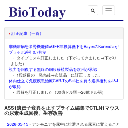
Toggle
navigation
訂正記事（一覧）
非糖尿病患者腎機能値eGFR年換算低下をBayerのKerendiaが
プラセボ差引0.7抑制
・ タイプミスを訂正しました（下がってきました→下がり
ました）
視力を回復する無線の網膜移植製品を欧州が承認
・ 1段落目の 発売後→市販品 に訂正しました。
体内仕立て免疫疾患治療CAR-TのSail社を買う選択権利をJ&J
が取得
・ 誤解を訂正しました（30億ドル弱→26億ドル弱）
ASS1遺伝子変異を正すプライム編集でCTLN1マウス
の尿素生成回復、生存改善
2026-05-15
- アンモニアを尿中に排泄される尿素に変えること