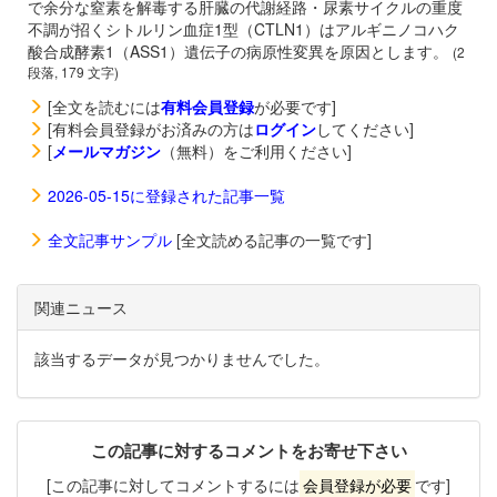
で余分な窒素を解毒する肝臓の代謝経路・尿素サイクルの重度
不調が招くシトルリン血症1型（CTLN1）はアルギニノコハク
酸合成酵素1（ASS1）遺伝子の病原性変異を原因とします。
(2
段落, 179 文字)
[全文を読むには
有料会員登録
が必要です]
[有料会員登録がお済みの方は
ログイン
してください]
[
メールマガジン
（無料）をご利用ください]
2026-05-15に登録された記事一覧
全文記事サンプル
[全文読める記事の一覧です]
関連ニュース
該当するデータが見つかりませんでした。
この記事に対するコメントをお寄せ下さい
[この記事に対してコメントするには
会員登録が必要
です]