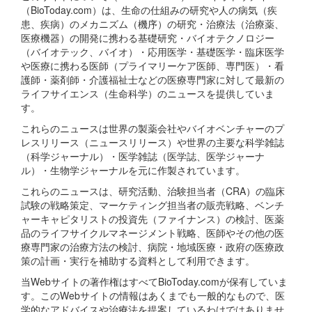
（BioToday.com）は、生命の仕組みの研究や人の病気（疾
患、疾病）のメカニズム（機序）の研究・治療法（治療薬、
医療機器）の開発に携わる基礎研究・バイオテクノロジー
（バイオテック、バイオ）・応用医学・基礎医学・臨床医学
や医療に携わる医師（プライマリーケア医師、専門医）・看
護師・薬剤師・介護福祉士などの医療専門家に対して最新の
ライフサイエンス（生命科学）のニュースを提供していま
す。
これらのニュースは世界の製薬会社やバイオベンチャーのプ
レスリリース（ニュースリリース）や世界の主要な科学雑誌
（科学ジャーナル）・医学雑誌（医学誌、医学ジャーナ
ル）・生物学ジャーナルを元に作製されています。
これらのニュースは、研究活動、治験担当者（CRA）の臨床
試験の戦略策定、マーケティング担当者の販売戦略、ベンチ
ャーキャピタリストの投資先（ファイナンス）の検討、医薬
品のライフサイクルマネージメント戦略、医師やその他の医
療専門家の治療方法の検討、病院・地域医療・政府の医療政
策の計画・実行を補助する資料として利用できます。
当Webサイトの著作権はすべてBioToday.comが保有していま
す。このWebサイトの情報はあくまでも一般的なもので、医
学的なアドバイスや治療法を提案しているわけではありませ